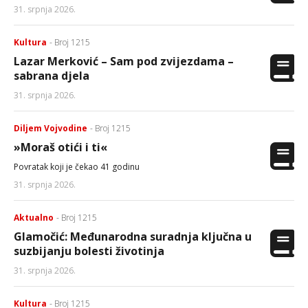
31. srpnja 2026.
Kultura
- Broj 1215
Lazar Merković – Sam pod zvijezdama –
sabrana djela
31. srpnja 2026.
Diljem Vojvodine
- Broj 1215
»Moraš otići i ti«
Povratak koji je čekao 41 godinu
31. srpnja 2026.
Aktualno
- Broj 1215
Glamočić: Međunarodna suradnja ključna u
suzbijanju bolesti životinja
31. srpnja 2026.
Kultura
- Broj 1215