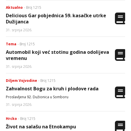
Aktualno
- Broj 1215
Delicious Gar pobjednica 59. kasačke utrke
Dužijanca
31. srpnja 2026.
Tema
- Broj 1215
Automobil koji već stotinu godina odolijeva
vremenu
31. srpnja 2026.
Diljem Vojvodine
- Broj 1215
Zahvalnost Bogu za kruh i plodove rada
Proslavljena 92. Dužionica u Somboru
31. srpnja 2026.
Hrcko
- Broj 1215
Život na salašu na Etnokampu