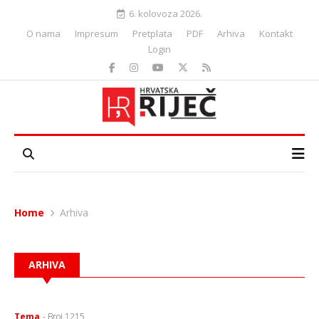
6. kolovoza 2026.
O nama
Impresum
Pretplata
PDF
Arhiva
Kontakt
Login
Home
Arhiva
ARHIVA
Tema
- Broj 1215