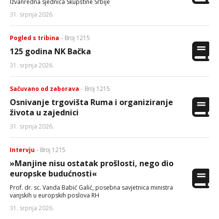
Izvanredna sjednica Skupštine Srbije
31. srpnja 2026.
Pogled s tribina
- Broj 1215
125 godina NK Bačka
31. srpnja 2026.
Sačuvano od zaborava
- Broj 1215
Osnivanje trgovišta Ruma i organiziranje
života u zajednici
31. srpnja 2026.
Intervju
- Broj 1215
»Manjine nisu ostatak prošlosti, nego dio
europske budućnosti«
Prof. dr. sc. Vanda Babić Galić, posebna savjetnica ministra
vanjskih u europskih poslova RH
31. srpnja 2026.