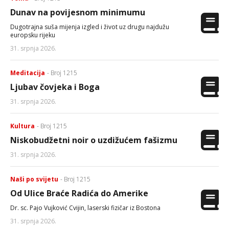
Dunav na povijesnom minimumu
Dugotrajna suša mijenja izgled i život uz drugu najdužu
europsku rijeku
31. srpnja 2026.
Meditacija
- Broj 1215
Ljubav čovjeka i Boga
31. srpnja 2026.
Kultura
- Broj 1215
Niskobudžetni noir o uzdižućem fašizmu
31. srpnja 2026.
Naši po svijetu
- Broj 1215
Od Ulice Braće Radića do Amerike
Dr. sc. Pajo Vujković Cvijin, laserski fizičar iz Bostona
31. srpnja 2026.