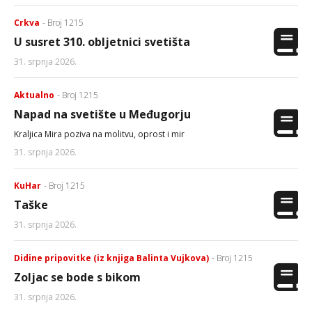
Crkva
- Broj 1215
U susret 310. obljetnici svetišta
31. srpnja 2026.
Aktualno
- Broj 1215
Napad na svetište u Međugorju
Kraljica Mira poziva na molitvu, oprost i mir
31. srpnja 2026.
KuHar
- Broj 1215
Taške
31. srpnja 2026.
Didine pripovitke (iz knjiga Balinta Vujkova)
- Broj 1215
Zoljac se bode s bikom
31. srpnja 2026.