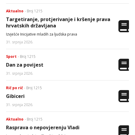
Aktualno
- Broj 1215
Targetiranje, protjerivanje i kršenje prava
hrvatskih državljana
Izvješće Inicijative mladih za ljudska prava
31. srpnja 2026.
Sport
- Broj 1215
Dan za povijest
31. srpnja 2026.
Rič po rič
- Broj 1215
Gibiceri
31. srpnja 2026.
Aktualno
- Broj 1215
Rasprava o nepovjerenju Vladi