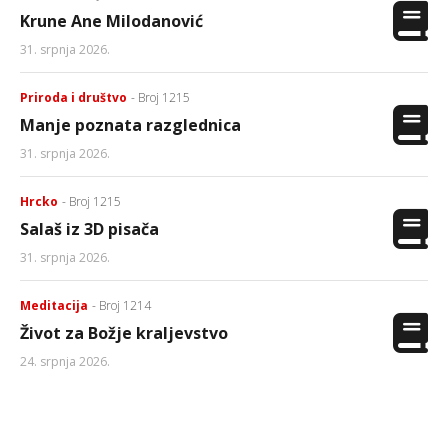
Krune Ane Milodanović
31. srpnja 2026.
Priroda i društvo
- Broj 1215
Manje poznata razglednica
31. srpnja 2026.
Hrcko
- Broj 1215
Salaš iz 3D pisača
31. srpnja 2026.
Meditacija
- Broj 1214
Život za Božje kraljevstvo
24. srpnja 2026.