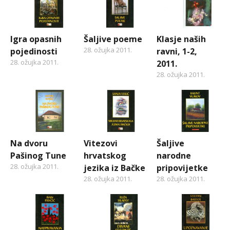
Igra opasnih
Šaljive poeme
Klasje naših
28. ožujka 2011.
pojedinosti
ravni, 1-2,
28. ožujka 2011.
2011.
28. ožujka 2011.
Na dvoru
Vitezovi
Šaljive
Pašinog Tune
hrvatskog
narodne
28. ožujka 2011.
jezika iz Bačke
pripovijetke
28. ožujka 2011.
28. ožujka 2011.