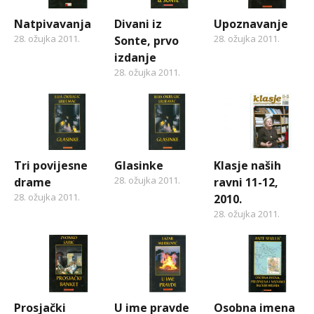
Natpivavanja
Divani iz
Upoznavanje
28. ožujka 2011.
28. ožujka 2011.
Sonte, prvo
izdanje
28. ožujka 2011.
Tri povijesne
Glasinke
Klasje naših
28. ožujka 2011.
drame
ravni 11-12,
28. ožujka 2011.
2010.
28. ožujka 2011.
Prosjački
U ime pravde
Osobna imena