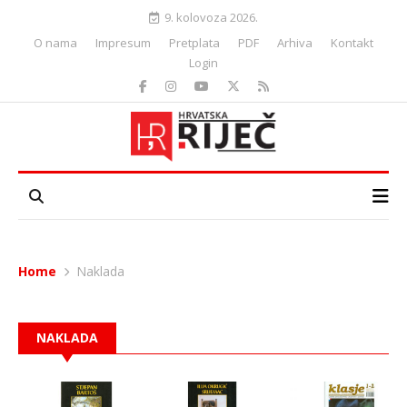
9. kolovoza 2026.
O nama
Impresum
Pretplata
PDF
Arhiva
Kontakt
Login
Home
Naklada
NAKLADA