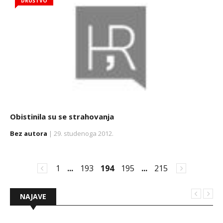
DRUŠTVO
Obistinila su se strahovanja
Bez autora
| 29. studenoga 2012.
1
...
193
194
195
...
215
NAJAVE