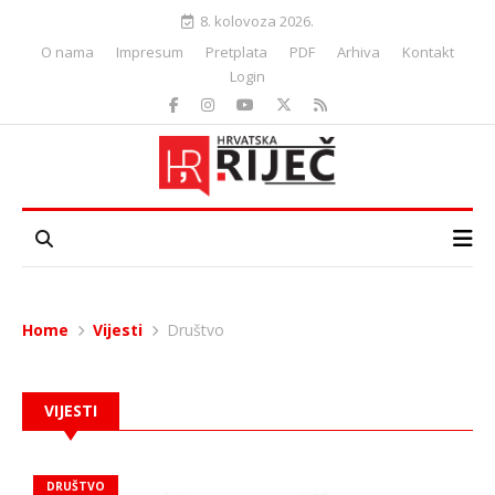
8. kolovoza 2026.
O nama
Impresum
Pretplata
PDF
Arhiva
Kontakt
Login
Home
Vijesti
Društvo
VIJESTI
DRUŠTVO