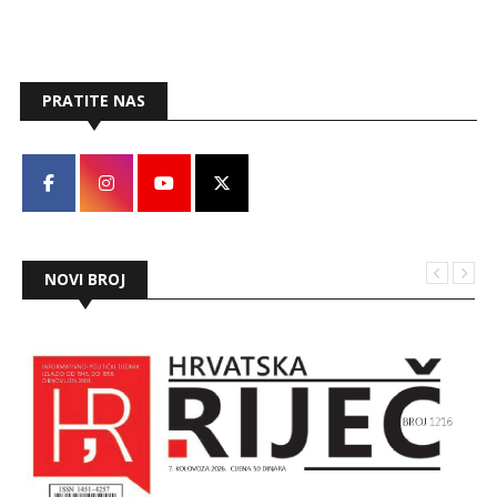
svibnja i traju do kraja rujna.
PRATITE NAS
NOVI BROJ