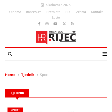
7. kolovoza 2026.
O nama
Impresum
Pretplata
PDF
Arhiva
Kontakt
Login
Home
Tjednik
Sport
TJEDNIK
SPORT