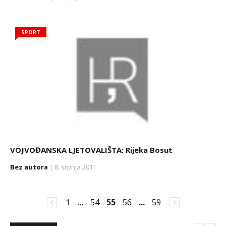
SPORT
VOJVOĐANSKA LJETOVALIŠTA: Rijeka Bosut
Bez autora
| 8. srpnja 2011.
1
...
54
55
56
...
59