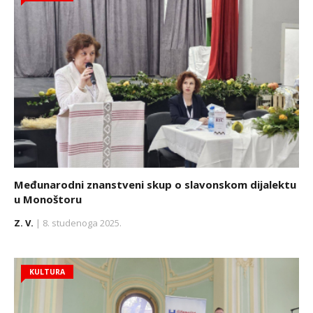
Međunarodni znanstveni skup o slavonskom dijalektu
u Monoštoru
Z. V.
| 8. studenoga 2025.
KULTURA