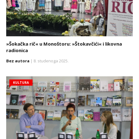
»Šokačka rič« u Monoštoru: »Štokavčići« i likovna
radionica
Bez autora
| 8. studenoga 2025.
KULTURA