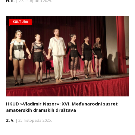
H. R.
| 27. listopada 2025.
KULTURA
HKUD »Vladimir Nazor«: XVI. Međunarodni susret
amaterskih dramskih društava
Z. V.
| 25. listopada 2025.