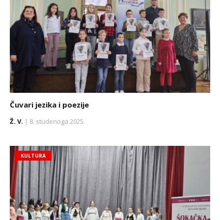
Čuvari jezika i poezije
Ž. V.
| 8. studenoga 2025.
KULTURA