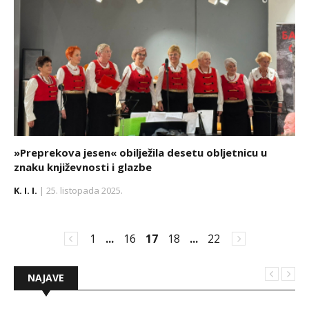
»Preprekova jesen« obilježila desetu obljetnicu u
znaku književnosti i glazbe
K. I. I.
| 25. listopada 2025.
1
...
16
17
18
...
22
NAJAVE