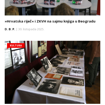
»Hrvatska riječ« i ZKVH na sajmu knjiga u Beogradu
D. B. P.
| 30. listopada 2025.
KULTURA