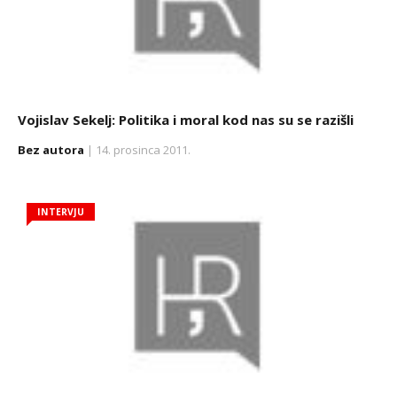
Vojislav Sekelj: Politika i moral kod nas su se razišli
Bez autora
| 14. prosinca 2011.
INTERVJU