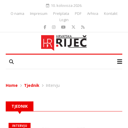
10. kolovoza 2026.
O nama
Impresum
Pretplata
PDF
Arhiva
Kontakt
Login
Home
Tjednik
Intervju
TJEDNIK
INTERVJU