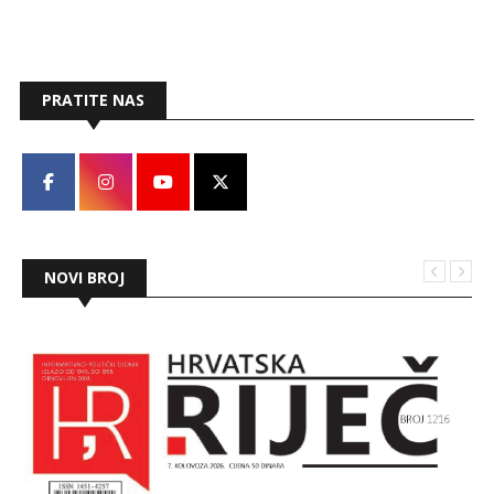
svibnja i traju do kraja rujna.
PRATITE NAS
NOVI BROJ