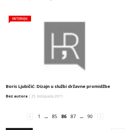
INTERVJU
Boris Ljubičić: Dizajn u službi državne promidžbe
Bez autora
| 25. listopada 2011.
1
...
85
86
87
...
90