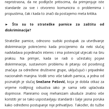
nepristrasna, da ne podliježe pritiscima, da primjenjuje iste
standarde za sve i otvoreno komunicira o problemima i
propustima, čak i kada to znači da postajemo meta kritika.
►
Što su to strateške parnice za zaštitu od
diskriminacije?
Strateške parnice, odnosno sudski postupak za utvrđivanje
diskriminacije pokrećemo kada procijenimo da neki slučaj
nadvladava pojedinačni interes i ima potencijal utjecati na širu
praksu. Na primjer, kada se radi o učestaloj pojavi
diskriminacije, sustavnom problemu ili pitanju od posebnog
značaja za određene društvene grupe, uključujući i pripadnike
nacionalnih manjina. Vodili smo više takvih parnica, a jedna od
poznatijih je slučaj
Snežane Pešović
, koja je dobila otkaz za
vrijeme rodiljnog odsustva iako je sama sebi uplaćivala
doprinose. Planiramo ovaj mehanizam ubuduće znatno više
koristiti jer se tako uspostavljaju standardi i šalje jasna poruka
kako određeno postupanje nije prihvatljivo. Također, do tužbe