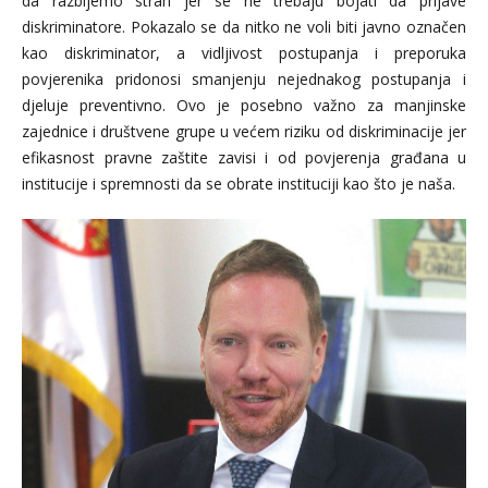
da razbijemo strah jer se ne trebaju bojati da prijave
diskriminatore. Pokazalo se da nitko ne voli biti javno označen
kao diskriminator, a vidljivost postupanja i preporuka
povjerenika pridonosi smanjenju nejednakog postupanja i
djeluje preventivno. Ovo je posebno važno za manjinske
zajednice i društvene grupe u većem riziku od diskriminacije jer
efikasnost pravne zaštite zavisi i od povjerenja građana u
institucije i spremnosti da se obrate instituciji kao što je naša.