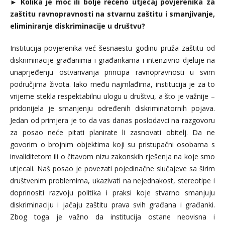
►
Kolika je moć ili bolje rečeno utjecaj povjerenika za
zaštitu ravnopravnosti na stvarnu zaštitu i smanjivanje,
eliminiranje diskriminacije u društvu?
Institucija povjerenika već šesnaestu godinu pruža zaštitu od
diskriminacije građanima i građankama i intenzivno djeluje na
unaprjeđenju ostvarivanja principa ravnopravnosti u svim
područjima života. Iako među najmlađima, institucija je za to
vrijeme stekla respektabilnu ulogu u društvu, a što je važnije –
pridonijela je smanjenju određenih diskriminatornih pojava.
Jedan od primjera je to da vas danas poslodavci na razgovoru
za posao neće pitati planirate li zasnovati obitelj. Da ne
govorim o brojnim objektima koji su pristupačni osobama s
invaliditetom ili o čitavom nizu zakonskih rješenja na koje smo
utjecali. Naš posao je povezati pojedinačne slučajeve sa širim
društvenim problemima, ukazivati na nejednakost, stereotipe i
doprinositi razvoju politika i praksi koje stvarno smanjuju
diskriminaciju i jačaju zaštitu prava svih građana i građanki.
Zbog toga je važno da institucija ostane neovisna i