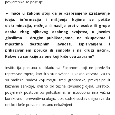
povjerenika se poštuje.
►
Inače u Zakonu stoji da je »zabranjeno izražavanje
ideja, informacija i mišljenja kojima se potiče
diskriminacija, mržnja ili nasilje protiv osobe ili grupe
osoba zbog njihovog osobnog svojstva, u javnim
glasilima i drugim publikacijama, na skupovima i
mjestima dostupnim javnosti, ispisivanjem i
prikazivanjem poruka ili simbola i na drugi način«.
Kakve su sankcije za one koji krše ovu zabranu?
Institucija postupa u skladu sa Zakonom koji ne predviđa
represivne mjere, kao što su novčane ili kazne zatvora. Za to
su nadležni sudovi koji mogu izreći građanske, prekršajne ili
kaznene sankcije, ovisno od težine izvršenog djela. Ukratko,
povjerenik postupa po pritužbama, ali istodobno ima važnu
korektivnu i preventivnu ulogu, dok sudski sustav osigurava da
oni koji krše prava ne ostanu nekažnjeni.