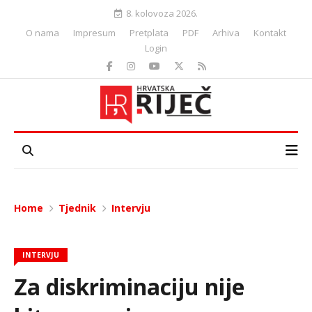
8. kolovoza 2026.
O nama
Impresum
Pretplata
PDF
Arhiva
Kontakt
Login
Home
Tjednik
Intervju
INTERVJU
Za diskriminaciju nije