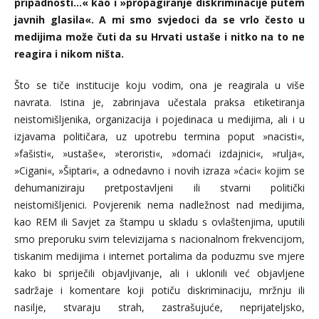
pripadnosti...« kao i »propagiranje diskriminacije putem
javnih glasila«. A mi smo svjedoci da se vrlo često u
medijima može čuti da su Hrvati ustaše i nitko na to ne
reagira i nikom ništa.
Što se tiče institucije koju vodim, ona je reagirala u više
navrata. Istina je, zabrinjava učestala praksa etiketiranja
neistomišljenika, organizacija i pojedinaca u medijima, ali i u
izjavama političara, uz upotrebu termina poput »nacisti«,
»fašisti«, »ustaše«, »teroristi«, »domaći izdajnici«, »rulja«,
»Cigani«, »Šiptari«, a odnedavno i novih izraza »ćaci« kojim se
dehumaniziraju pretpostavljeni ili stvarni politički
neistomišljenici. Povjerenik nema nadležnost nad medijima,
kao REM ili Savjet za štampu u skladu s ovlaštenjima, uputili
smo preporuku svim televizijama s nacionalnom frekvencijom,
tiskanim medijima i internet portalima da poduzmu sve mjere
kako bi spriječili objavljivanje, ali i uklonili već objavljene
sadržaje i komentare koji potiču diskriminaciju, mržnju ili
nasilje, stvaraju strah, zastrašujuće, neprijateljsko,