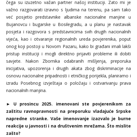
čega su izuzetno važan partner našoj instituciji. Zato mi je
važno razgovarati izravno s ljudima na terenu, pa sam tako
već posjetio predstavnike albanske nacionalne manjine u
Bujanovcu i bugarske u Bosilegradu, a u planu je nastavak
posjeta i razgovora s predstavnicima svih drugih nacionalnih
vijeća, kao i otvaranje regionalnih ureda povjerenika, poput
onog koji postoji u Novom Pazaru, kako bi građani imali lakši
pristup instituciji i mogli direktno prijaviti probleme ili dobiti
savjete. Nakon Zbornika odabranih mišljenja, preporuka
inicijativa, upozorenja i drugih akata zbog diskriminacije na
osnovu nacionalne pripadnosti i etničkog porijekla, planiramo i
izradu Posebnog izvještaja o položaju i ostvarivanju prava
nacionalnih manjina.
►
U prosincu 2025. imenovani ste povjerenikom za
zaštitu ravnopravnosti na preporuku vladajuće Srpske
napredne stranke. Vaše imenovanje izazvalo je burne
reakcije u javnosti i na društvenim mrežama. Što mislite
zašto?