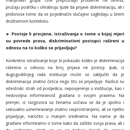
manjinskih grupa. One prepoznaju probleme na terenu,
pružaju podršku i ohrabruju ljude da prijave diskriminaciju, ali i
pridonose tome da se pojedinačni slučajevi sagledaju u širem
društvenom kontekstu.
►
Postoje li procjene, istraživanja o tome u kojoj mjeri
su povrede prava, diskriminativni postupci rašireni u
odnosu na to koliko se prijavljuju?
Konkretno istraživanje koje bi pokazalo koliko je diskriminacija
raširena u odnosu na broj prijava ne postoji. Ipak, iz
dugogodišnjeg rada institucije može se zaključiti da je
diskriminacija znatno češća nego što se prijavljuje. Razlozi su
višestruki: strah od posljedica, nepovjerenje u institucije, kao i
nedovoljna informiranost građana o svojim pravima. Na
primjer, iz razgovora sa ženama uočava se da je spolno i
seksualno uznemiravanje znatno rasprostranjeno, ali se rijetko
prijavljuje, naročito u manjim sredinama. Na nama je da
građane informiramo o tome kako da zaštite svoja prava, ali i