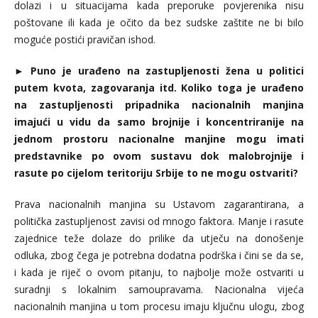
dolazi i u situacijama kada preporuke povjerenika nisu
poštovane ili kada je očito da bez sudske zaštite ne bi bilo
moguće postići pravičan ishod.
►
Puno je urađeno na zastupljenosti žena u politici
putem kvota, zagovaranja itd. Koliko toga je urađeno
na zastupljenosti pripadnika nacionalnih manjina
imajući u vidu da samo brojnije i koncentriranije na
jednom prostoru nacionalne manjine mogu imati
predstavnike po ovom sustavu dok malobrojnije i
rasute po cijelom teritoriju Srbije to ne mogu ostvariti?
Prava nacionalnih manjina su Ustavom zagarantirana, a
politička zastupljenost zavisi od mnogo faktora. Manje i rasute
zajednice teže dolaze do prilike da utječu na donošenje
odluka, zbog čega je potrebna dodatna podrška i čini se da se,
i kada je riječ o ovom pitanju, to najbolje može ostvariti u
suradnji s lokalnim samoupravama. Nacionalna vijeća
nacionalnih manjina u tom procesu imaju ključnu ulogu, zbog