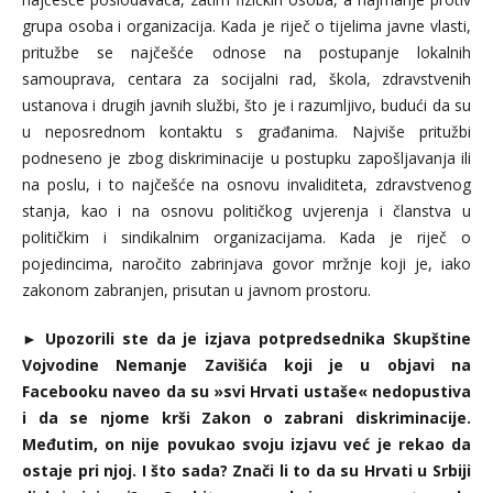
grupa osoba i organizacija. Kada je riječ o tijelima javne vlasti,
pritužbe se najčešće odnose na postupanje lokalnih
samouprava, centara za socijalni rad, škola, zdravstvenih
ustanova i drugih javnih službi, što je i razumljivo, budući da su
u neposrednom kontaktu s građanima. Najviše pritužbi
podneseno je zbog diskriminacije u postupku zapošljavanja ili
na poslu, i to najčešće na osnovu invaliditeta, zdravstvenog
stanja, kao i na osnovu političkog uvjerenja i članstva u
političkim i sindikalnim organizacijama. Kada je riječ o
pojedincima, naročito zabrinjava govor mržnje koji je, iako
zakonom zabranjen, prisutan u javnom prostoru.
►
Upozorili ste da je izjava potpredsednika Skupštine
Vojvodine Nemanje Zavišića koji je u objavi na
Facebooku naveo da su »svi Hrvati ustaše« nedopustiva
i da se njome krši Zakon o zabrani diskriminacije.
Međutim, on nije povukao svoju izjavu već je rekao da
ostaje pri njoj. I što sada? Znači li to da su Hrvati u Srbiji