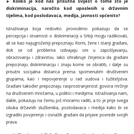
►
Koliko je kod nas prisutna svijest o tome što je
diskriminacija, naročito kod uposlenih u državnim
tijelima, kod poslodavaca, medija, javnosti općenito?
Istraživanja koja redovito provodimo pokazuju da se
percepcija i stvarnost o diskriminaciji u Srbiji mogu razlikovati,
ali se kao najugroženiji prepoznaju Romi, žene i stariji građani,
dok se od problema izdvajaju oni u zapošljavanju,
obrazovanju i zdravstvu. Iako ohrabruje činjenica da građani
prepoznaju diskriminaciju i znaju kome se obratiti, i dalje su
prisutni socijalna distanca prema spomenutim društvenim
grupama, kao i nepovjerenje u rad sudova i tužiteljstva.
Građani također prepoznaju rasprostranjenost govora mržnje
na društvenim mrežama, u politici i medijima. Istraživanja nam,
dakle, pokazuju na čemu još moramo raditi, a to je prije svega
obuka državnih službenika, poslodavaca i medija kako bi se
izgradilo povjerenje i osnažili građani da prijave povrede svojih
prava.