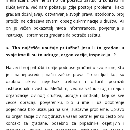
mehanizam. One ne samo da pokreću zaštitu u konkretnim
slučajevima, već nam pokazuju gdje postoje problemi i kako
građani doživljavaju ostvarivanje svojih prava. Istodobno, broj
pritužbi ne odražava stvarni opseg diskriminacije u društvu. Ali
on je važan pokazatelj nivoa informiranosti, povjerenja u
instituciju i spremnosti građana da potraže zaštitu.
►
Tko najčešće upućuje pritužbe? Jesu li to građani u
svoje ime ili su to udruge, organizacije, inspekcija...?
Najveći broj pritužbi i dalje podnose građani u svoje ime, što
je i najneposredniji način zaštite prava. To su ljudi koji su
osobno iskusili nejednak tretman i odlučili potražiti
institucionalnu zaštitu. Međutim, veoma važnu ulogu imaju i
organizacije civilnog društva, udruge i sindikati, koji se sve
češće obraćaju povjereniku, bilo u ime i uz odobrenje
pojedinaca bilo ukazujući na šire, sustavne probleme. Upravo
su organizacije civilnog društva važan partner jer su često prvi
kontakt za građane, posebno za pripadnike osjetljivih i