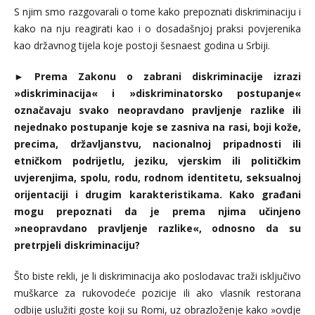
S njim smo razgovarali o tome kako prepoznati diskriminaciju i
kako na nju reagirati kao i o dosadašnjoj praksi povjerenika
kao državnog tijela koje postoji šesnaest godina u Srbiji.
►
Prema Zakonu o zabrani diskriminacije izrazi
»diskriminacija« i »diskriminatorsko postupanje«
označavaju svako neopravdano pravljenje razlike ili
nejednako postupanje koje se zasniva na rasi, boji kože,
precima, državljanstvu, nacionalnoj pripadnosti ili
etničkom podrijetlu, jeziku, vjerskim ili političkim
uvjerenjima, spolu, rodu, rodnom identitetu, seksualnoj
orijentaciji i drugim karakteristikama. Kako građani
mogu prepoznati da je prema njima učinjeno
»neopravdano pravljenje razlike«, odnosno da su
pretrpjeli diskriminaciju?
Što biste rekli, je li diskriminacija ako poslodavac traži isključivo
muškarce za rukovodeće pozicije ili ako vlasnik restorana
odbije uslužiti goste koji su Romi, uz obrazloženje kako »ovdje