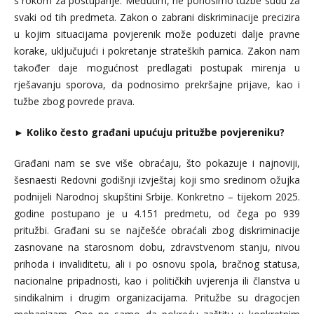
s rokom za postupanje. Međutim, ne ponosimo tužbe sudu za
svaki od tih predmeta. Zakon o zabrani diskriminacije precizira
u kojim situacijama povjerenik može poduzeti dalje pravne
korake, uključujući i pokretanje strateških parnica. Zakon nam
također daje mogućnost predlagati postupak mirenja u
rješavanju sporova, da podnosimo prekršajne prijave, kao i
tužbe zbog povrede prava.
►
Koliko često građani upućuju pritužbe povjereniku?
Građani nam se sve više obraćaju, što pokazuje i najnoviji,
šesnaesti Redovni godišnji izvještaj koji smo sredinom ožujka
podnijeli Narodnoj skupštini Srbije. Konkretno – tijekom 2025.
godine postupano je u 4.151 predmetu, od čega po 939
pritužbi. Građani su se najčešće obraćali zbog diskriminacije
zasnovane na starosnom
dobu, zdravstvenom stanju, nivou
prihoda i invaliditetu, ali i po osnovu spola, bračnog statusa,
nacionalne pripadnosti, kao i političkih uvjerenja ili članstva u
sindikalnim i drugim organizacijama. Pritužbe su dragocjen