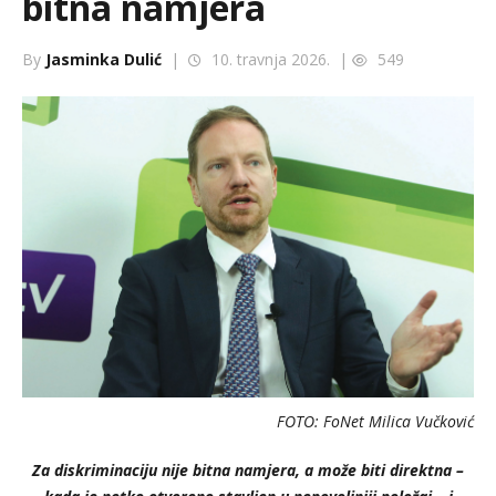
bitna namjera
By
Jasminka Dulić
|
10. travnja 2026. |
549
FOTO: FoNet Milica Vučković
Za diskriminaciju nije bitna namjera, a može biti direktna –