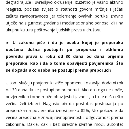
degradirajuće i uvredljivo okruženje. Izuzetno je važno aktivno
reagirati, podizati svijest o štetnosti govora mržnje i jačati
zaštitu ravnopravnosti jer toleriranje ovakvih poruka izravno
utječe na sigurnost građana i međunacionalne odnose, ali i na
ukupnu kulturu poštovanja ljudskih prava u društvu.
►
U zakonu piše i da je osoba kojoj je preporuka
upućena dužna postupiti po preporuci i otkloniti
povredu prava u roku od 30 dana od dana prijema
preporuke, kao i da o tome obavijesti povjerenika. Što
se događa ako osoba ne postupi prema preporuci?
U tom slučaju povjerenik izriče opomenu i ostavlja dodatni rok
od 30 dana da se postupi po preporuci. Ako do toga ne dođe,
povjerenik o tome može obavijestiti javnost, a to je nešto što
većina želi izbjeći. Naglasio bih da postotak postupanja po
preporukama povjerenika iznosi preko 85%, što pokazuje da
većina prepoznaje značaj ravnopravnosti i odgovornost prema
zakonima. Dakle, čak i bez direktne izvršne moći, autoritet