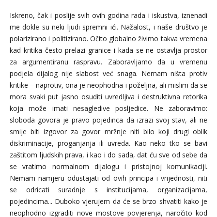
Iskreno, čak i poslije svih ovih godina rada i iskustva, iznenadi
me dokle su neki ljudi spremni ići. Nažalost, i naše društvo je
polarizirano i politizirano. Očito globalno živimo takva vremena
kad kritika često prelazi granice i kada se ne ostavlja prostor
za argumentiranu raspravu. Zaboravljamo da u vremenu
podjela dijalog nije slabost već snaga. Nemam ništa protiv
kritike – naprotiv, ona je neophodna i poželjna, ali mislim da se
mora svaki put jasno osuditi uvredljiva i destruktivna retorika
koja može imati nesagledive posljedice. Ne zaboravimo:
sloboda govora je pravo pojedinca da izrazi svoj stav, ali ne
smije biti izgovor za govor mržnje niti bilo koji drugi oblik
diskriminacije, proganjanja ili uvreda. Kao neko tko se bavi
zaštitom ljudskih prava, i kao i do sada, dat ću sve od sebe da
se vratimo normalnom dijalogu i pristojnoj komunikaciji.
Nemam namjeru odustajati od ovih principa i vrijednosti, niti
se odricati suradnje s institucijama, organizacijama,
pojedincima... Duboko vjerujem da će se brzo shvatiti kako je
neophodno izgraditi nove mostove povjerenja, naročito kod