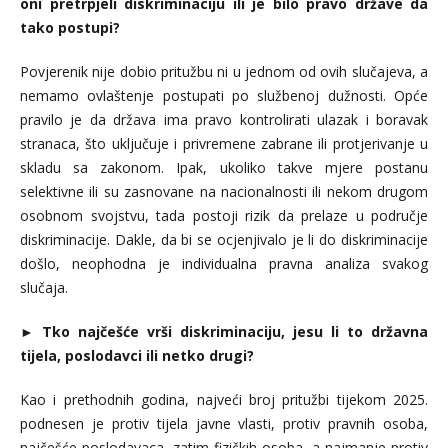
oni pretrpjeli diskriminaciju ili je bilo pravo države da
tako postupi?
Povjerenik nije dobio pritužbu ni u jednom od ovih slučajeva, a
nemamo ovlaštenje postupati po službenoj dužnosti. Opće
pravilo je da država ima pravo kontrolirati ulazak i boravak
stranaca, što uključuje i privremene zabrane ili protjerivanje u
skladu sa zakonom. Ipak, ukoliko takve mjere postanu
selektivne ili su zasnovane na nacionalnosti ili nekom drugom
osobnom svojstvu, tada postoji rizik da prelaze u područje
diskriminacije. Dakle, da bi se ocjenjivalo je li do diskriminacije
došlo, neophodna je individualna pravna analiza svakog
slučaja.
►
Tko najčešće vrši diskriminaciju, jesu li to državna
tijela, poslodavci ili netko drugi?
Kao i prethodnih godina, najveći broj pritužbi tijekom 2025.
podnesen je protiv tijela javne vlasti, protiv pravnih osoba,
najčešće poslodavaca, zatim fizičkih osoba, a najmanje protiv