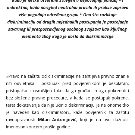
kada je netko otvoreno stavljen u nepovoljniji položaj – i
indirektna, kada naizgled neutralna pravila ili prakse zapravo
više pogađaju određenu grupu * Ono što razlikuje
diskriminaciju od drugih nejednakih postupanja je postojanje
stvarnog ili pretpostavljenog osobnog svojstva kao ključnog
elementa zbog koga je došlo do diskriminacije
»Pravo na zaštitu od diskriminacije ne zahtijeva pravno znanje
niti odvjetnika – postupak pred povjerenikom je besplatan,
pristupačan i osmišljen tako da ga građani mogu pokrenuti i
bez složene pravne procedure, a kada se postupak pokrene,
teret dokazivanja da nije učinio diskriminaciju je na onome tko
je naveden kao diskriminator«, kaže povjerenik za zaštitu
ravnopravnosti
Milan Antonijević
, koji je na ovu dužnost
imenovan koncem prošle godine.