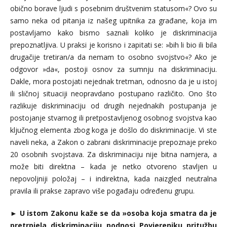
obično borave ljudi s posebnim društvenim statusom«? Ovo su
samo neka od pitanja iz našeg upitnika za građane, koja im
postavljamo kako bismo saznali koliko je diskriminacija
prepoznatljiva. U praksi je korisno i zapitati se: »bih li bio ili bila
drugačije tretiran/a da nemam to osobno svojstvo«? Ako je
odgovor »da«, postoji osnov za sumnju na diskriminaciju.
Dakle, mora postojati nejednak tretman, odnosno da je u istoj
ili sličnoj situaciji neopravdano postupano različito. Ono što
razlikuje diskriminaciju od drugih nejednakih postupanja je
postojanje stvarnog ili pretpostavljenog osobnog svojstva kao
ključnog elementa zbog koga je došlo do diskriminacije. Vi ste
naveli neka, a Zakon o zabrani diskriminacije prepoznaje preko
20 osobnih svojstava. Za diskriminaciju nije bitna namjera, a
može biti direktna – kada je netko otvoreno stavljen u
nepovoljniji položaj – i indirektna, kada naizgled neutralna
pravila ili prakse zapravo više pogađaju određenu grupu.
►
U istom Zakonu kaže se da »osoba koja smatra da je
pretrpjela diskriminaciju podnosi Povjereniku pritužbu