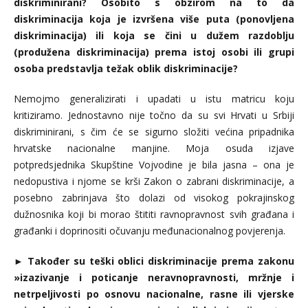
diskriminirani? Osobito s obzirom na to da
diskriminacija koja je izvršena više puta (ponovljena
diskriminacija) ili koja se čini u dužem razdoblju
(produžena diskriminacija) prema istoj osobi ili grupi
osoba predstavlja težak oblik diskriminacije?
Nemojmo generalizirati i upadati u istu matricu koju
kritiziramo. Jednostavno nije točno da su svi Hrvati u Srbiji
diskriminirani, s čim će se sigurno složiti većina pripadnika
hrvatske nacionalne manjine. Moja osuda izjave
potpredsjednika Skupštine Vojvodine je bila jasna – ona je
nedopustiva i njome se krši Zakon o zabrani diskriminacije, a
posebno zabrinjava što dolazi od visokog pokrajinskog
dužnosnika koji bi morao štititi ravnopravnost svih građana i
građanki i doprinositi očuvanju međunacionalnog povjerenja.
►
Također su teški oblici diskriminacije prema zakonu
»izazivanje i poticanje neravnopravnosti, mržnje i
netrpeljivosti po osnovu nacionalne, rasne ili vjerske