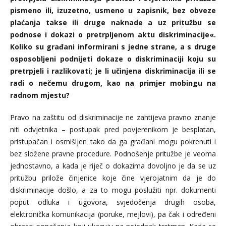
pismeno ili, izuzetno, usmeno u zapisnik, bez obveze
plaćanja takse ili druge naknade a uz pritužbu se
podnose i dokazi o pretrpljenom aktu diskriminacije«.
Koliko su građani informirani s jedne strane, a s druge
osposobljeni podnijeti dokaze o diskriminaciji koju su
pretrpjeli i razlikovati; je li učinjena diskriminacija ili se
radi o nečemu drugom, kao na primjer mobingu na
radnom mjestu?
Pravo na zaštitu od diskriminacije ne zahtijeva pravno znanje
niti odvjetnika – postupak pred povjerenikom je besplatan,
pristupačan i osmišljen tako da ga građani mogu pokrenuti i
bez složene pravne procedure. Podnošenje pritužbe je veoma
jednostavno, a kada je riječ o dokazima dovoljno je da se uz
pritužbu prilože činjenice koje čine vjerojatnim da je do
diskriminacije došlo, a za to mogu poslužiti npr. dokumenti
poput odluka i ugovora, svjedočenja drugih osoba,
elektronička komunikacija (poruke, mejlovi), pa čak i određeni