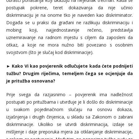
obrasci ponašanja koji ukazuju na nejednak tretman. Kada se
postupak pokrene, teret dokazivanja da nije učinio
diskriminaciju je na onome tko je naveden kao diskriminator.
Događa se u praksi da građani ne razlikuju diskriminaciju i
mobing koji, najjednostavnije rečeno, predstavlja
uznemiravanje na radnom mjestu s ciljem da zaposleni da
otkaz, a koje ne mora nužno biti povezano s osobnim
svojstvom (što je slučaj kod diskriminacije).
►
Kako Vi kao povjerenik odlučujete kada ćete podnijeti
tužbu? Drugim riječima, temeljem čega se ocjenjuje da
je pritužba osnovana?
Prije svega da razjasnimo – povjerenik ima nadležnost
postupati po pritužbama i utvrđuje je li došlo do diskriminacije
u svakom pojedinačnom slučaju na osnovu dokaza,
izjašnjenja i drugih činjenica, u skladu sa Zakonom o zabrani
diskriminacije. Ukoliko se utvrdi diskriminacija, izdaje se
mišljenje i daje preporuka mjera za otklanjanje diskriminacije,