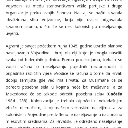
Vojvodini su među stanovništvom vršile partijske i druge
organizacije preko svojih članova. Na taj se način stvarala
idealizirana slika Vojvodine, koja nije uvijek odgovarala
stvarnom stanju, u što će se neki kolonisti po naseljavanju
uvjeriti.
Agrarni je savjet početkom rujna 1945. godine utvrdio planove
naseljavanja Vojvodine i broj obitelji koje je mogla naseliti
svaka od federalnih jedinica. Prema projekcijama, trebalo se
voditi računa o naseljavanju pojedinih nacionalnosti ili
pripadnika različitih vjera. »Vodiće se računa o tome da Hrvati
dobiju zemljište gde već ima Hrvata. Za Muslimane će se
odrediti posebna sela ‘u kojima neće biti mešavine‘, a za
Makedonce će se takođe odrediti posebna sela« (
Gaćeša
1984., 288). Kolonizacija je trebala otpočeti u nekadašnjim
etnički njemačkim, ili njemačkim većinskim naseljima, a za
koloniste iz Vojvodine predviđeno je naseljavanje u nacionalno
mješovitim sredinama. Za Hrvatsku je određeno naseljavanje