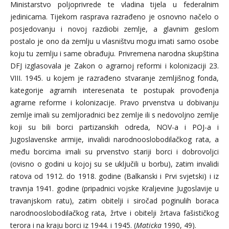
Ministarstvo poljoprivrede te vladina tijela u federalnim
jedinicama. Tijekom rasprava razrađeno je osnovno načelo o
posjedovanju i novoj razdiobi zemlje, a glavnim geslom
postalo je ono da zemlju u vlasništvu mogu imati samo osobe
koju tu zemlju i same obrađuju. Privremena narodna skupština
DFJ izglasovala je Zakon o agrarnoj reformi i kolonizaciji 23.
VIII. 1945. u kojem je razrađeno stvaranje zemljišnog fonda,
kategorije agrarnih interesenata te postupak provođenja
agrarne reforme i kolonizacije. Pravo prvenstva u dobivanju
zemlje imali su zemljoradnici bez zemlje ili s nedovoljno zemlje
koji su bili borci partizanskih odreda, NOV-a i POJ-a i
Jugoslavenske armije, invalidi narodnooslobodilačkog rata, a
među borcima imali su prvenstvo stariji borci i dobrovoljci
(ovisno o godini u kojoj su se uključili u borbu), zatim invalidi
ratova od 1912. do 1918. godine (Balkanski i Prvi svjetski) i iz
travnja 1941. godine (pripadnici vojske Kraljevine Jugoslavije u
travanjskom ratu), zatim obitelji i siročad poginulih boraca
narodnooslobodilačkog rata, žrtve i obitelji žrtava fašističkog
terora i na kraju borci iz 1944. i 1945. (
Maticka
1990, 49).