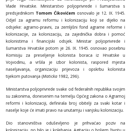
Vlade Hrvatske. Ministarstvo poljoprivrede i šumarstva s
predsjednikom
Tomom Ćikovićem
osnovalo je 12. IX. 1945.
Odjel za agrarnu reformu i kolonizaciju koji se dijelio na
odsjeke: agrarno-pravni, za zemljišni fond agrarne reforme i
kolonizacije, za kolonizaciju, za zajednička dobra i pomoć
kolonistima i financijski odsjek. Ministar poljoprivrede i
šumarstva Hrvatske potom je 26. IX. 1945. osnovao posebnu
Komisiju za preseljenje kolonista boraca iz Hrvatske u
Vojvodinu, a vršila je izbor kolonista, raspored mjesta
naseljavanja, organizaciju prijevoza i opskrbu kolonista
tijekom putovanja (
Maticka
1982, 296).
Ministarstva poljoprivrede svake od federalnih republika svojim
su zakonima, donesenim na temelju Općeg zakona o Agrarnoj
reformi i kolonizaciji, definirala broj obitelji za svaki kotar i
naselje koje će imati pravo na unutarnju i vanjsku kolonizaciju.
Dio stanovništva oduševljeno je prihvaćao poziv na
kolonizaciju, no bilo je i kolebanja. Agitaciju o boljem životu u