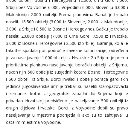
9.000 obitelji, Bosnu i Hercegovinu 12.000, Crnu Goru 7.000,
Srbiju bez Vojvodine 6.000, Vojvodinu 6.000, Sloveniju 3.000
i
Makedoniju 2.000 obitelji. Prema planovima Banat
je trebalo
naseliti 16.500 obitelji (3.000 iz Slovenije, 2.000 iz Makedonije,
3.000 iz Srbije i 8.500 iz Bosne i Hercegovine). Bačku je trebalo
naseliti 20.000 obitelji (7.000 iz Crne Gore, 7.500 iz Hrvatske,
3.000 iz Bosne i Hercegovine i 2.500 iz Srbije). Baranja, koja je
također spadala pod područje savezne kolonizacije, određena
je za naseljavanje 1.000 obitelji iz Hrvatske. Za Srijem je prema
prioritetima planirano naseljavanje boračkih obitelji iz Srijema,
nakon njih 500 obitelji iz susjednih kotara Bosne i Hercegovine
i 500 obitelji iz Srbije. Borci invalidi i obitelji boraca gardijskih
jedinica Jugoslavenske armije trebali su naseliti staropazovački
i zemunski kotar. U geografski zapadni dio Srijema koji je
pripadao Hrvatskoj predviđeno je naseljavanje 500 obitelji iz
drugih dijelova Hrvatske. Borci iz Vojvodine dobili su pravo
naseljavanja u mjestima podrijetla ili ako su to zahtijevali u
ostalim mjestima Vojvodine.