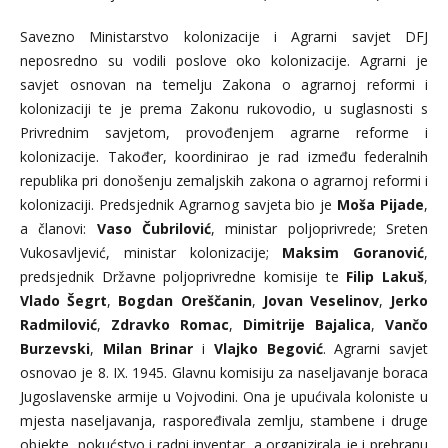
Savezno Ministarstvo kolonizacije i Agrarni savjet DFJ
neposredno su vodili poslove oko kolonizacije. Agrarni je
savjet osnovan na temelju Zakona o agrarnoj reformi i
kolonizaciji te je prema Zakonu rukovodio, u suglasnosti s
Privrednim savjetom, provođenjem agrarne reforme i
kolonizacije. Također, koordinirao je rad između federalnih
republika pri donošenju zemaljskih zakona o agrarnoj reformi i
kolonizaciji. Predsjednik Agrarnog savjeta bio je
Moša Pijade
,
a članovi:
Vaso Čubrilović
, ministar poljoprivrede; Sreten
Vukosavljević, ministar kolonizacije;
Maksim Goranović
,
predsjednik Državne poljoprivredne komisije te
Filip Lakuš
,
Vlado Šegrt
,
Bogdan Oreščanin
,
Jovan Veselinov
,
Jerko
Radmilović
,
Zdravko Romac
,
Dimitrije
Bajalica
,
Vančo
Burzevski
,
Milan Brinar
i
Vlajko Begović
. Agrarni savjet
osnovao je 8. IX. 1945. Glavnu komisiju za naseljavanje boraca
Jugoslavenske armije u Vojvodini. Ona je upućivala koloniste u
mjesta naseljavanja, raspoređivala zemlju, stambene i druge
objekte, pokućstvo i radni inventar, a organizirala je i prehranu