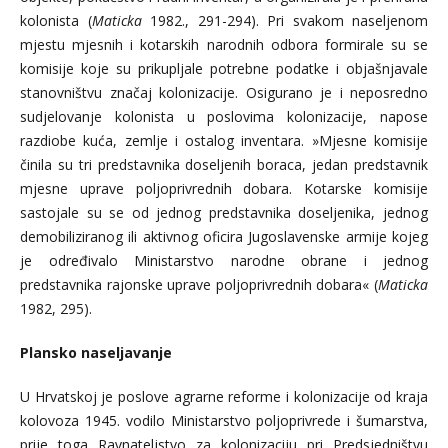
kolonista (
Maticka
1982., 291-294). Pri svakom naseljenom
mjestu mjesnih i kotarskih narodnih odbora formirale su se
komisije koje su prikupljale potrebne podatke i objašnjavale
stanovništvu značaj kolonizacije. Osigurano je i neposredno
sudjelovanje kolonista u poslovima kolonizacije, napose
razdiobe kuća, zemlje i ostalog inventara. »Mjesne komisije
činila su tri predstavnika doseljenih boraca, jedan predstavnik
mjesne uprave poljoprivrednih dobara. Kotarske komisije
sastojale su se od jednog predstavnika doseljenika, jednog
demobiliziranog ili aktivnog oficira Jugoslavenske armije kojeg
je određivalo Ministarstvo narodne obrane i jednog
predstavnika rajonske uprave poljoprivrednih dobara« (
Maticka
1982, 295).
Plansko naseljavanje
U Hrvatskoj je poslove agrarne reforme i kolonizacije od kraja
kolovoza 1945. vodilo Ministarstvo poljoprivrede i šumarstva,
prije toga Ravnateljstvo za kolonizaciju pri Predsjedništvu