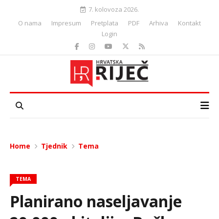
7. kolovoza 2026.
O nama
Impresum
Pretplata
PDF
Arhiva
Kontakt
Login
Home
Tjednik
Tema
TEMA
Planirano naseljavanje