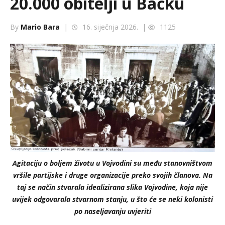
20.000 obitelji u Bačku
By
Mario Bara
|
16. siječnja 2026. |
1125
Agitaciju o boljem životu u Vojvodini su među stanovništvom
vršile partijske i druge organizacije preko svojih članova. Na
taj se način stvarala idealizirana slika Vojvodine, koja nije
uvijek odgovarala stvarnom stanju, u što će se neki kolonisti
po naseljavanju uvjeriti