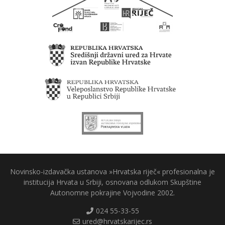
Novinsko-izdavačka ustanova »Hrvatska riječ« profesionalna je
institucija Hrvata u Srbiji, osnovana odlukom Skupštine
Autonomne pokrajine Vojvodine 2002.
024 55-33-55
ured@hrvatskarijec.rs