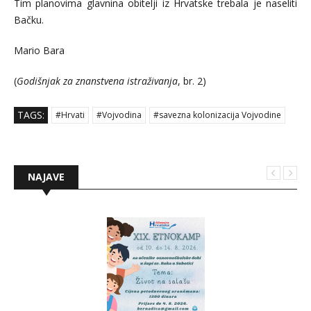
Tim planovima glavnina obitelji iz Hrvatske trebala je naseliti
Bačku.
Mario Bara
(
Godišnjak za znanstvena istraživanja
, br. 2)
TAGS:
#Hrvati
#Vojvodina
#savezna kolonizacija Vojvodine
NAJAVE