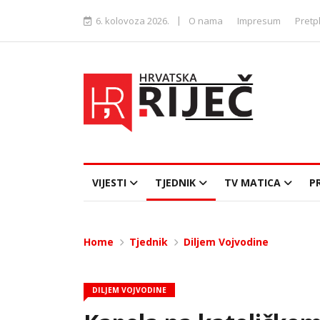
|
6. kolovoza 2026.
O nama
Impresum
Pretp
VIJESTI
TJEDNIK
TV MATICA
P
Home
Tjednik
Diljem Vojvodine
DILJEM VOJVODINE