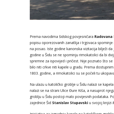
Prema navodima šidskog povjesničara
Radovana
popisu oporezovanih zanatlija i trgovaca spominje 
na posao. Iste godine kanonska vizitacija bilježi da
godine u Šidu se ne spominju rimokatolici da bi dvij
spremne za ispovijed i pričest. Nije poznato što se d
bilo niti crkve niti kapele u gradu. Prema dostupni
1803. godine, a rimokatolici su se počeli tu ukopav
Na ulazu u katoličko groblje u Šidu nalazi se kape
nalazi se na strani Ulice Đure Kiša, a nasuprot nj
groblju u Šidu postoji malo povijesnih podataka. Pod
zajednice Šid
Stanislav
Stupavski
u svojoj knjizi
Inicijativa za izgradnju kapele na katoličkom grobl