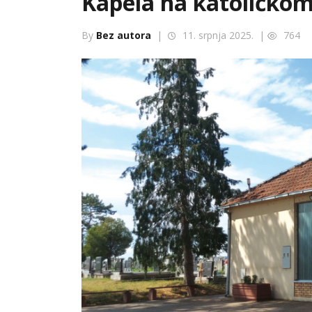
Kapela na katoličkom
By
Bez autora
|
11. srpnja 2025. |
764