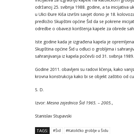
održanoj 25. svibnja 1988. godine, a ta inicijativa u
u Ulici Đure Kiša izvršni savjet donio je 18. kolovoz
predložio Skupštini općine Šid da se pokrene inicija
odredbe o obavezi korištenja kapele za obrede sahr
Iste godine kada je izgrađena kapela je opremljena 
Skupština općine Šid u odluci o grobljima i sahranj
sahranjivanja iz kapela počevši od 31. svibnja 1989
Godine 2011. obavljeni su radovi ličenja, kako vanjs
krovna konstrukcija kako bi se objekt zaštitio od cu
S. D.
Izvor:
Mesna zajednica Šid 1965. – 2005.
,
Stanislav Stupavski
TAGS:
#Šid
#Katoličko groblje u Šidu