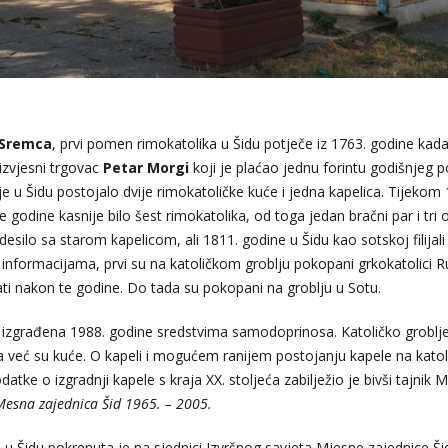
 Sremca
, prvi pomen rimokatolika u Šidu potječe iz 1763. godine kada
izvjesni trgovac
Petar Morgi
koji je plaćao jednu forintu godišnjeg 
 je u Šidu postojalo dvije rimokatoličke kuće i jedna kapelica. Tijekom
e godine kasnije bilo šest rimokatolika, od toga jedan bračni par i tri
esilo sa starom kapelicom, ali 1811. godine u Šidu kao sotskoj filijali 
m informacijama, prvi su na katoličkom groblju pokopani grkokatolici R
ati nakon te godine. Do tada su pokopani na groblju u Sotu.
la izgrađena 1988. godine sredstvima samodoprinosa. Katoličko groblje
ega već su kuće. O kapeli i mogućem ranijem postojanju kapele na kato
atke o izgradnji kapele s kraja XX. stoljeća zabilježio je bivši tajnik 
Mesna zajednica Šid 1965. – 2005.
ju u Šidu pokrenuta je na sjednici Izvršnog savjeta Mjesne zajednice Ši