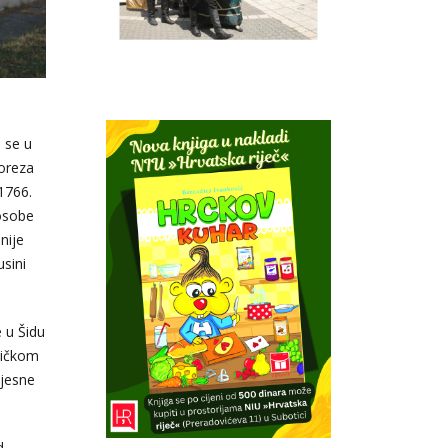
 se u
poreza
 1766.
 osobe
nije
usini
 u Šidu
ličkom
Mjesne
d