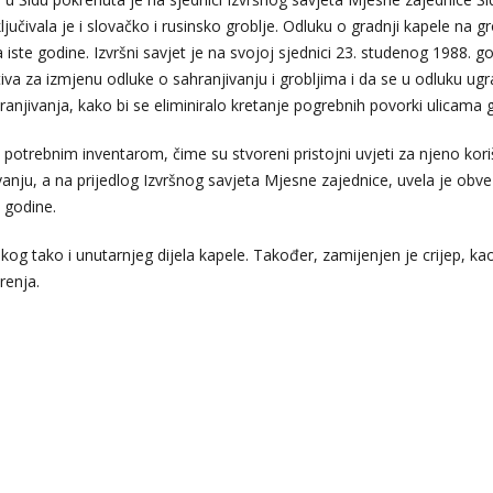
ključivala je i slovačko i rusinsko groblje. Odluku o gradnji kapele na g
a iste godine. Izvršni savjet je na svojoj sjednici 23. studenog 1988. g
tiva za izmjenu odluke o sahranjivanju i grobljima i da se u odluku ug
anjivanja, kako bi se eliminiralo kretanje pogrebnih povorki ulicama 
potrebnim inventarom, čime su stvoreni pristojni uvjeti za njeno kori
ivanju, a na prijedlog Izvršnog savjeta Mjesne zajednice, uvela je obv
. godine.
kog tako i unutarnjeg dijela kapele. Također, zamijenjen je crijep, kao
renja.