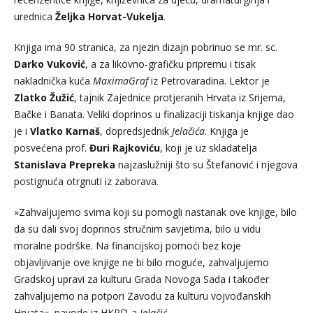
urednica
Željka Horvat-Vukelja
.
Knjiga ima 90 stranica, za njezin dizajn pobrinuo se mr. sc.
Dar
ko Vuković
, a za likovno-grafičku pripremu i tisak
nakladnička kuća
MaximaGraf
iz Petrovaradina. Lektor je
Zlatko Žužić
, tajnik Zajednice protjeranih Hrvata iz Srijema,
Bačke i Banata. Veliki doprinos u finalizaciji tiskanja knjige dao
je i
Vlatko Karnaš
, dopredsjednik
Jelačića
. Knjiga je
posvećena prof.
Đuri Rajkoviću
, koji je uz skladatelja
Stanislava Prepreka
najzaslužniji što su Štefanović i njegova
postignuća otrgnuti iz zaborava.
»Zahvaljujemo svima koji su pomogli nastanak ove knjige, bilo
da su dali svoj doprinos stručnim savjetima, bilo u vidu
moralne podrške. Na financijskoj pomoći bez koje
objavljivanje ove knjige ne bi bilo moguće, zahvaljujemo
Gradskoj upravi za kulturu Grada Novoga Sada i također
zahvaljujemo na potpori Zavodu za kulturu vojvođanskih
Hrvata«, navode iz HKPD-a
Jelačić
.