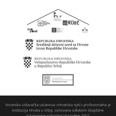
Novinsko-izdavačka ustanova »Hrvatska riječ« profesionalna je
institucija Hrvata u Srbiji, osnovana odlukom Skupštine
Autonomne pokrajine Vojvodine 2002.