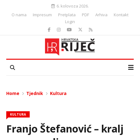
6. kolovoza 2026.
O nama
Impresum
Pretplata
PDF
Arhiva
Kontakt
Login
Home
Tjednik
Kultura
KULTURA
Franjo Štefanović – kralj