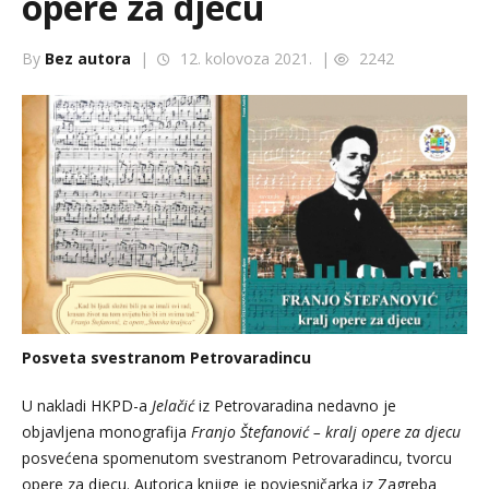
opere za djecu
By
Bez autora
|
12. kolovoza 2021. |
2242
Posveta svestranom Petrovaradincu
U nakladi HKPD-a
Jelačić
iz Petrovaradina nedavno je
objavljena monografija
Franjo Štefan
ović – kralj opere za djecu
posvećena spomenutom svestranom Petrovaradincu, tvorcu
opere za djecu. Autorica knjige je povjesničarka iz Zagreba