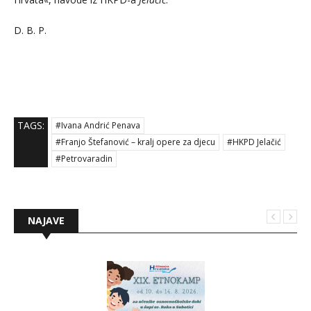
D. B. P.
TAGS:
#Ivana Andrić Penava
#Franjo Štefanović – kralj opere za djecu
#HKPD Jelačić
#Petrovaradin
NAJAVE