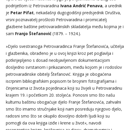
podrijetlom iz Petrovaradina
Ivana Andrić Penava
, a urednik
je
Petar Pifat
, nekadašnji dugogodišnji predsjednik Društva,
vrsni poznavatelj prošlosti Petrovaradina i promicatelj
glazbene baštine petrovaradinskih skladatelja među kojima je i
sam
Franjo Štefanović
(1879. – 1924.).
»Djelo svestranoga Petrovaradinca Franje Štefanovića, učitelja
i glazbenika, obrađeno je u ovoj knjizi kroz pet poglavlja i
potkrijepljeno s dosad neobjavljenom dokumentacijom
dosljedno svrstanom i prikazanom, među kojom je i rodoslov
petrovaradinske obitelji Štefanović. Knjiga je obogaćena
iscrpnim bibliografskim popisom te brojnim fotografijama i
činjenicama iz života pojedinaca koji su živjeli u Petrovaradinu
krajem 19. i početkom 20. stoljeća. Ponosni smo što našu
kulturnu baštinu obogaćuje djelo Franje Štefanovića, zahvalni
smo što imamo stručnjake koji nam posreduju njegovo djelo,
radosni smo što se okupilo dovoljno dobrih ljudi koji su
pomogli da ova knjiga iziđe i krene u život«, navodi
recenzentice knjige, književnica za djecu, dramaturginja i