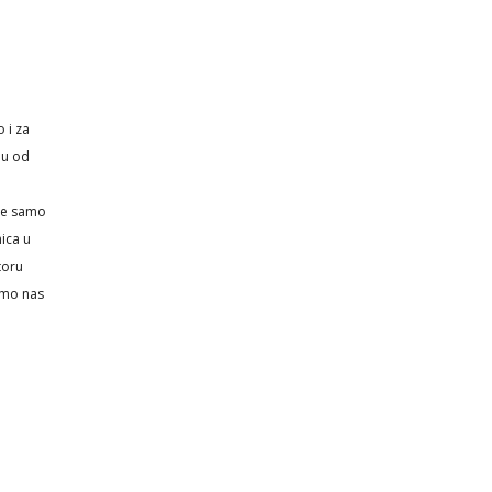
 i za
du od
 ne samo
ica u
toru
kamo nas