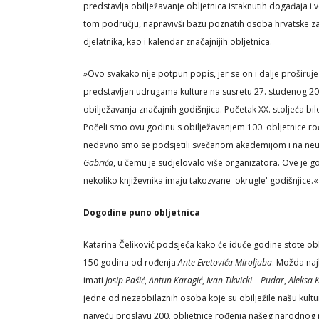
predstavlja obilježavanje obljetnica istaknutih događaja i
tom području, napravivši bazu poznatih osoba hrvatske zaj
djelatnika, kao i kalendar značajnijih obljetnica.
»Ovo svakako nije potpun popis, jer se on i dalje proširuj
predstavljen udrugama kulture na susretu 27. studenog 20
obilježavanja značajnih godišnjica. Početak XX. stoljeća bil
Počeli smo ovu godinu s obilježavanjem 100. obljetnice rođ
nedavno smo se podsjetili svečanom akademijom i na neu
Gabrića
, u čemu je sudjelovalo više organizatora. Ove je g
nekoliko književnika imaju takozvane 'okrugle' godišnjice.«
Dogodine puno obljetnica
Katarina Čeliković podsjeća kako će iduće godine stote ob
150 godina od rođenja
Ante Evetovića Miroljuba
. Možda naj
imati
Josip Pašić
,
Antun Karagić
,
Ivan Tikvicki – Pudar
,
Aleksa 
jedne od nezaobilaznih osoba koje su obilježile našu kultur
najveću proslavu 200. obljetnice rođenja našeg narodnog