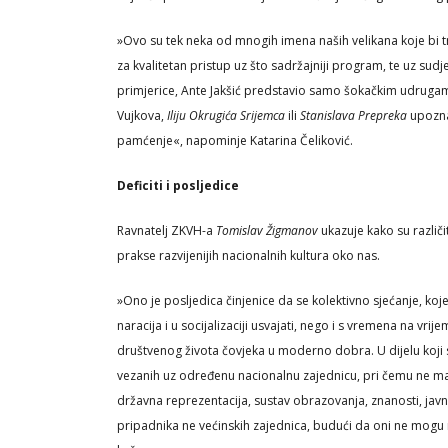
»Ovo su tek neka od mnogih imena naših velikana koje bi tr
za kvalitetan pristup uz što sadržajniji program, te uz sud
primjerice, Ante Jakšić predstavio samo šokačkim udrugama, 
Vujkova,
Iliju Okrugića Srijemca
ili
Stanislava Prepreka
upoznaj
pamćenje«, napominje Katarina Čeliković.
Deficiti i posljedice
Ravnatelj ZKVH-a
Tomislav Žigmanov
ukazuje kako su različ
prakse razvijenijih nacionalnih kultura oko nas.
»Ono je posljedica činjenice da se kolektivno sjećanje, ko
naracija i u socijalizaciji usvajati, nego i s vremena na vrij
društvenog života čovjeka u moderno dobra. U dijelu koji s
vezanih uz određenu nacionalnu zajednicu, pri čemu ne man
državna reprezentacija, sustav obrazovanja, znanosti, javno
pripadnika ne većinskih zajednica, budući da oni ne mogu ra