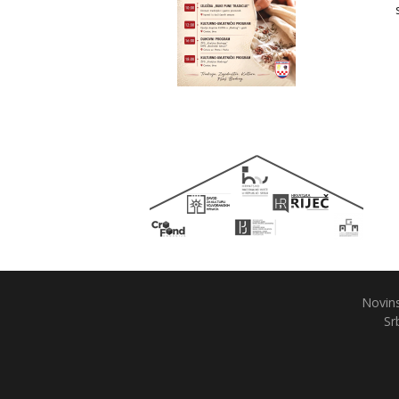
Novins
Sr