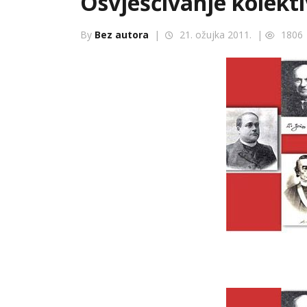
Osvješćivanje kolekt
By
Bez autora
|
21. ožujka 2011. |
1806