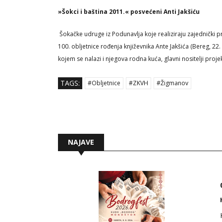
»Šokci i baština 2011.« posvećeni Anti Jakšiću
Šokačke udruge iz Podunavlja koje realiziraju zajednički p
100. obljetnice rođenja književnika Ante Jakšića (Bereg, 22
kojem se nalazi i njegova rodna kuća, glavni nositelji proje
TAGS:
#Obljetnice
#ZKVH
#Žigmanov
NAJAVE