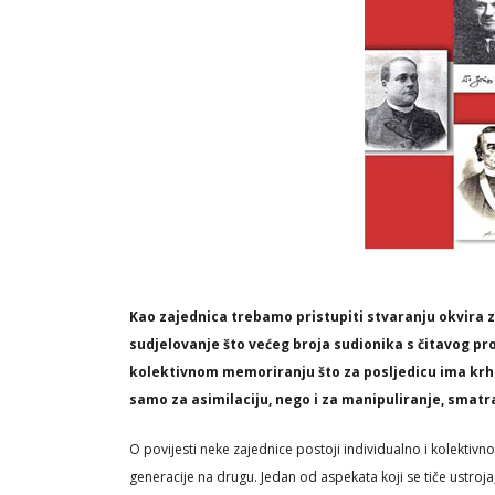
Kao zajednica trebamo pristupiti stvaranju okvira za
sudjelovanje što većeg broja sudionika s čitavog pros
kolektivnom memoriranju što za posljedicu ima krhke
samo za asimilaciju, nego i za manipuliranje, smat
O povijesti neke zajednice postoji individualno i kolektivno 
generacije na drugu. Jedan od aspekata koji se tiče ustroja