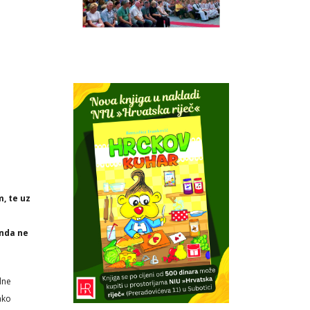
, te uz
onda ne
dne
ako