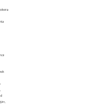
 okvira
nta
ince
snih
a
,
od
nja«,