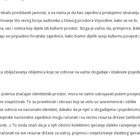
ebalo predstaviti javnosti, a na nama je da kao zajednica pristupimo stvaranju
jelovanje što većeg broja sudionika s čitavog prostora Vojvodine, kako se ne bi,
već i onima koji dijele isti kulturni prostor. Stoga je važno da, primjerice, Bali
u svi pripadnici hrvatske zajednice, kako bismo dijelili svoju kulturnu povijest i
ita obilježavanja obljetnica koje se odnose na važne događaje i istaknute pojed
je pokriva značajan identitetski prostor, mora ne samo ustrojavati putem povije
eme osvješćivati. To su pravilnosti i obrasci koji se vežu uz suvremenost i oblike
e odnosi na nacionalni identitet, dakako da je riječ o događajima i pojedincim
jinske nacionalne zajednice mogu računati i na većinu resursa države (simboli
sti…). To onda znači da je u njih obično kolektivno sjećanje daleko razvijenije 
čunati na sve resurse države za ustroj, prijenos i osvješćivanje vlastitog sjeća