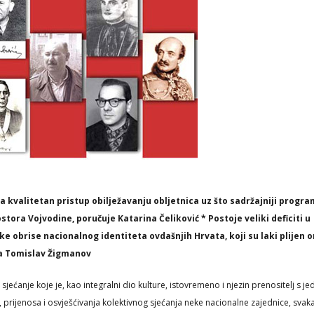
 kvalitetan pristup obilježavanju obljetnica uz što sadržajniji program
tora Vojvodine, poručuje Katarina Čeliković * Postoje veliki deficiti u
 obrise nacionalnog identiteta ovdašnjih Hrvata, koji su laki plijen 
ra Tomislav Žigmanov
sjećanje koje je, kao integralni dio kulture, istovremeno i njezin prenositelj s je
, prijenosa i osvješćivanja kolektivnog sjećanja neke nacionalne zajednice, svak