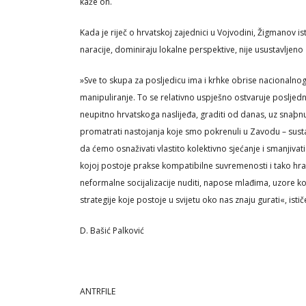
kaže on.
Kada je riječ o hrvatskoj zajednici u Vojvodini, Žigmanov i
naracije, dominiraju lokalne perspektive, nije usustavljeno 
»Sve to skupa za posljedicu ima i krhke obrise nacionalnog 
manipuliranje. To se relativno uspješno ostvaruje posljednj
neupitno hrvatskoga naslijeđa, graditi od danas, uz snaþnu 
promatrati nastojanja koje smo pokrenuli u Zavodu – susta
da ćemo osnaživati vlastito kolektivno sjećanje i smanjiv
kojoj postoje prakse kompatibilne suvremenosti i tako hr
neformalne socijalizacije nuditi, napose mlađima, uzore koj
strategije koje postoje u svijetu oko nas znaju gurati«, ist
D. Bašić Palković
ANTRFILE