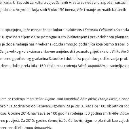
 velikana. U Zavodu za kulturu vojvođanskih Hrvata su nedavno započeli sustavni
ednice u Vojvodini koja sadrži oko 150 imena, više i manje poznatih kulturnih
e i dopunjuje«, kaže menadžerica kulturnih aktivnosti
Katarina Čeliković
. »Kalenda
10. godine s ciljem da se pomogne u što kvalitetnijem i pravodobnom planiran
o je doba rađanja naših velikana, otuda i mnogo godišnjica koje bismo trebali obi
enja velikog kolekcionara likovne umjetnosti i poznatog liječnika dr.
Vinka Perč
mornog počasnog građanina Subotice i dobitnika papinskog odlikovanja prof.
odine u doba prela bila i 150. obljetnica rođenja
Nikole Kujundžića
, a zanimljivo j
ljetnice rođenja imati
Balint Vujkov
,
Ivan Kujundžić
,
Ante Jakšić
,
Franjo Bašić
, a proć
brojnija godina po obilježavanju godišnjica je 2013., kada će 100. obljetnicu ro
Kokić
. Godine 2014. navršava se 100 godina rođenja i 50 godina smrti
Albe Vidak
nu povijest. Za 2015. godinu ćemo, ističe Čeliković, sigurno planirati kao zajed
 preporoditelja
Ivana Antunovića
.