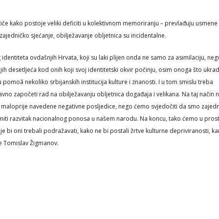
stiče kako postoje veliki deficiti u kolektivnom memoriranju – prevlađuju usmene
zajedničko sjećanje, obilježavanje obljetnica su incidentalne.
identiteta ovdašnjih Hrvata, koji su laki plijen onda ne samo za asimilaciju, nego
ih desetljeća kod onih koji svoj identitetski okvir počinju, osim onoga što ukra
pomoã nekoliko srbijanskih institucija kulture i znanosti. I u tom smislu treba
vno započeti rad na obilježavanju obljetnica događaja i velikana. Na taj način
ati maloprije navedene negativne posljedice, nego ćemo svjedočiti da smo zajedn
aniti razvitak nacionalnog ponosa u našem narodu. Na koncu, tako ćemo u pros
e bi oni trebali podražavati, kako ne bi postali žrtve kulturne depriviranosti, 
iče Tomislav Žigmanov.