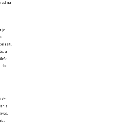
 rad na
r je
ju
lježiti.
ića
, a
Belu
e da i
i će i
đenja
ovića,
nica