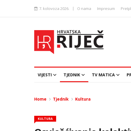
|
7. kolovoza 2026.
O nama
Impresum
Pretp
VIJESTI
TJEDNIK
TV MATICA
P
Home
Tjednik
Kultura
KULTURA