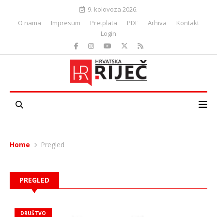
9. kolovoza 2026.
O nama
Impresum
Pretplata
PDF
Arhiva
Kontakt
Login
Home
Pregled
PREGLED
DRUŠTVO