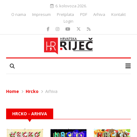
6. kolovoza 2026.
O nama
Impresum
Pretplata
PDF
Arhiva
Kontakt
Login
Home
Hrcko
Arhiva
HRCKO - ARHIVA