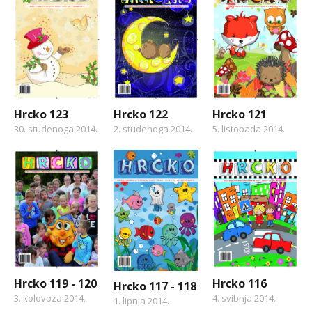
Hrcko 123
Hrcko 122
Hrcko 121
30. studenoga 2014.
2. studenoga 2014.
5. listopada 2014.
Hrcko 119 - 120
Hrcko 116
Hrcko 117 - 118
3. kolovoza 2014.
4. svibnja 2014.
1. lipnja 2014.