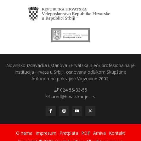
Novinsko-izdavačka ustanova »Hrvatska riječ« profesionalna je
institucija Hrvata u Srbiji, osnovana odlukom Skupštine
Autonomne pokrajine Vojvodine 2002.
024 55-33-55
ured@hrvatskarijec.rs
O nama
Impresum
Pretplata
PDF
Arhiva
Kontakt