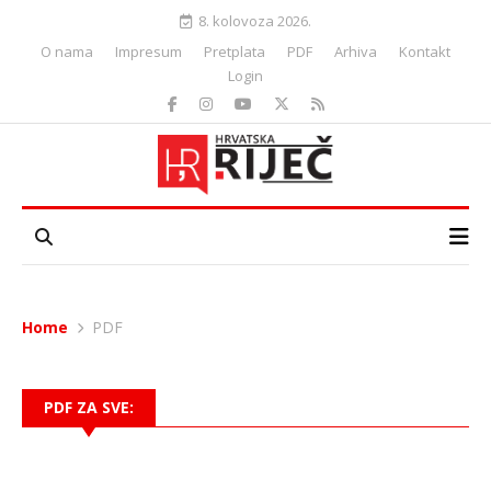
8. kolovoza 2026.
O nama
Impresum
Pretplata
PDF
Arhiva
Kontakt
Login
Home
PDF
PDF ZA SVE: