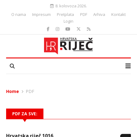
8. kolovoza 2026.
O nama
Impresum
Pretplata
PDF
Arhiva
Kontakt
Login
Home
PDF
PDF ZA SVE:
Hrvatska riječ 1016