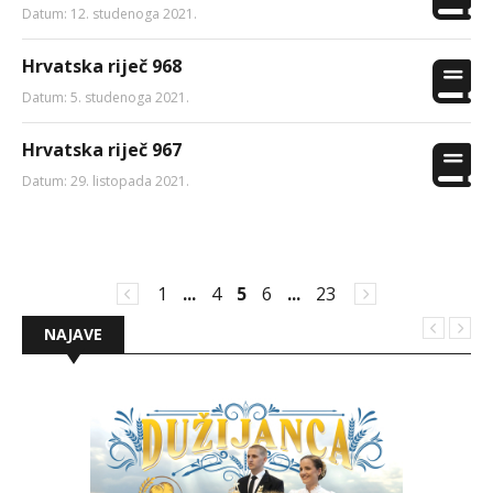
Datum: 12. studenoga 2021.
Hrvatska riječ 968
Datum: 5. studenoga 2021.
Hrvatska riječ 967
Datum: 29. listopada 2021.
1
...
4
5
6
...
23
NAJAVE