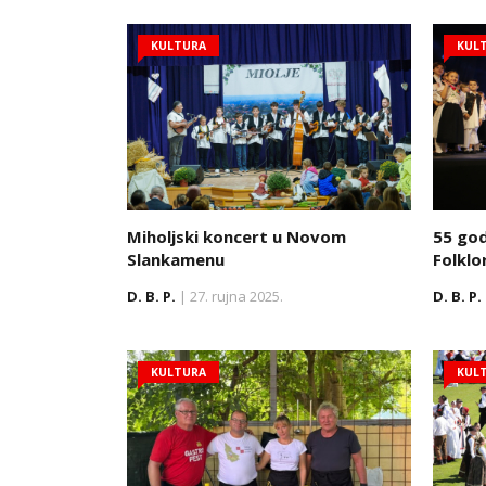
KULTURA
KUL
Miholjski koncert u Novom
55 god
Slankamenu
Folklo
D. B. P.
| 27. rujna 2025.
D. B. P.
KULTURA
KUL