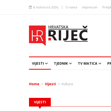
|
8. kolovoza 2026.
O nama
Impresum
Pretp
VIJESTI
TJEDNIK
TV MATICA
P
Home
Vijesti
Kultura
VIJESTI