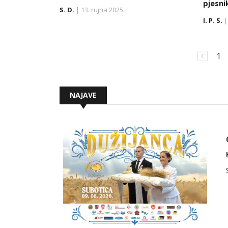
pjesni
S. D.
| 13. rujna 2025.
I. P. S.
|
1
NAJAVE