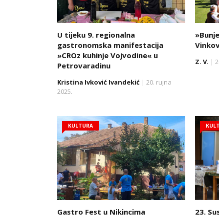
U tijeku 9. regionalna
»Bunje
gastronomska manifestacija
Vinko
»CROz kuhinje Vojvodine« u
Z. V.
| 2
Petrovaradinu
Kristina Ivković Ivandekić
| 20. rujna
2025.
KULTURA
KUL
Gastro Fest u Nikincima
23. Su