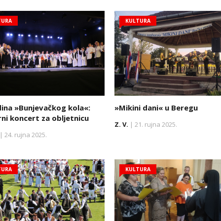
TURA
KULTURA
ina »Bunjevačkog kola«:
»Mikini dani« u Beregu
rni koncert za obljetnicu
Z. V.
| 21. rujna 2025.
| 24. rujna 2025.
TURA
KULTURA