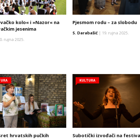
vačko kolo« i »Nazor« na
Pjesmom rodu – za slobodu
vačkim jesenima
S. Darabašić
| 19. rujna 2025.
0. rujna 2025.
TURA
KULTURA
sret hrvatskih pučkih
Subotički izvođači na festiva