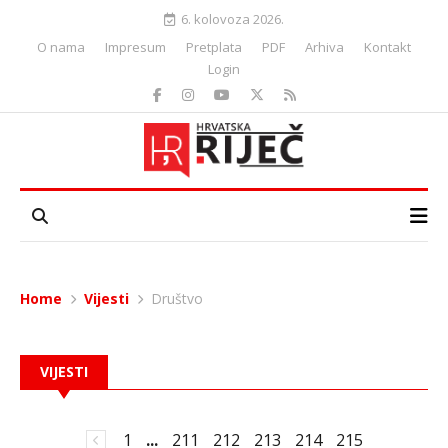
6. kolovoza 2026.
O nama
Impresum
Pretplata
PDF
Arhiva
Kontakt
Login
Home
Vijesti
Društvo
VIJESTI
1
...
211
212
213
214
215