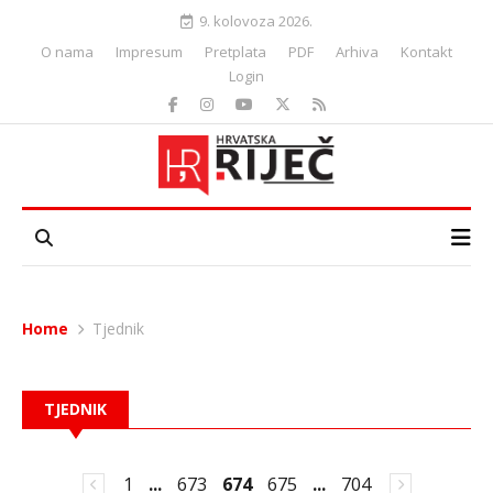
9. kolovoza 2026.
O nama
Impresum
Pretplata
PDF
Arhiva
Kontakt
Login
Home
Tjednik
TJEDNIK
1
...
673
674
675
...
704