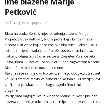
ime blažene Marije
Petković
By
Ž. V.
|
6. lipnja 2025.
Blato na otoku Korčuli, mjesto rođenja blažene Marije
Propetog Isusa Petković, bilo je proteklog vikenda mjesto
susreta svih vrtića koji nose ime ove blaženice. Tako su se 31.
svibnja i 1. lipnja, kada je održan 22. susret, susrela djeca,
roditelji, odgajatelji i časne sestre iz: Zagreba, Pule, Osijeka,
Splita, Blata i Subotice. Svi oni djeluju pod zagovorom blažene
Marije Petković i vrtići nose njeno ime.
Kako je rečeno, nije ovo bio tek izlet, nego obogaćujući susret
koji je u središte stavio vrijednosti na kojima su utemeljeni ovi
vrtići, a to je ljubav prema Bogu, zajedništvo i služenje
drugima.
Po riječima odgojiteljice iz Subotice Marine Piuković prvi dan
susreta započeo je tribinom za roditelje, a predavanje na temu