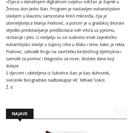
»Djeca u današnjem digitalnom svijetu« održao je župnik u
Žrnovu don Jerko Ban. Program je nastavljen euharistijskim
slavljem u klaustru samostana Kreći milosrđa, čija je
utemeljiteljica Marija Petković, a potom je u gradskoj dvorani
slijedilo predstavljanje predškolaca svih vrtića uz pjesmu,
recitacije i ples. U nedjelju su svi sudionici imali zajedničko
euharistijsko slavlje u župnoj crkvi u Blatu i time, kako je rekla
Piuković, zahvalili Bogu na završetku bezbrižnog djetinjstva i
zamolili za pomoć i blagoslov za nove, školske dane koji
dolaze.
S djecom i obiteljima iz Subotice išao je kao duhovnik,
svećenik Beogradske nadbiskupije vlč. Mihael Sokol.
Ž. V.
NAJAVE