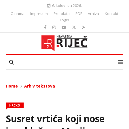
6. kolovoza 2026.
O nama
Impresum
Pretplata
PDF
Arhiva
Kontakt
Login
Home
Arhiv tekstova
HRCKO
Susret vrtića koji nose