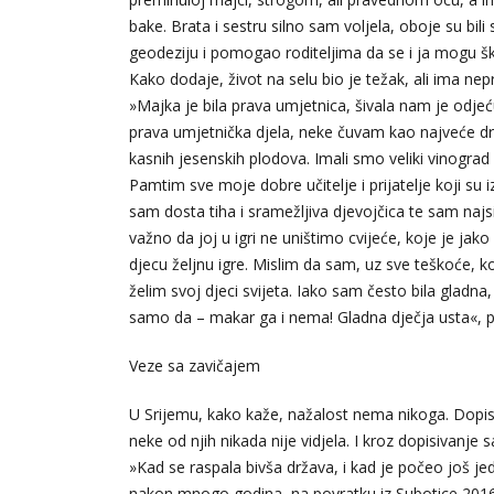
bake. Brata i sestru silno sam voljela, oboje su bili 
geodeziju i pomogao roditeljima da se i ja mogu šk
Kako dodaje, život na selu bio je težak, ali ima nep
»Majka je bila prava umjetnica, šivala nam je odjeću, 
prava umjetnička djela, neke čuvam kao najveće dra
kasnih jesenskih plodova. Imali smo veliki vinograd
Pamtim sve moje dobre učitelje i prijatelje koji su i
sam dosta tiha i sramežljiva djevojčica te sam najsigu
važno da joj u igri ne uništimo cvijeće, koje je jako
djecu željnu igre. Mislim da sam, uz sve teškoće, ko
želim svoj djeci svijeta. Iako sam često bila gladna
samo da – makar ga i nema! Gladna dječja usta«, pr
Veze sa zavičajem
U Srijemu, kako kaže, nažalost nema nikoga. Dopisuj
neke od njih nikada nije vidjela. I kroz dopisivanje
»Kad se raspala bivša država, i kad je počeo još je
nakon mnogo godina, na povratku iz Subotice 2016.