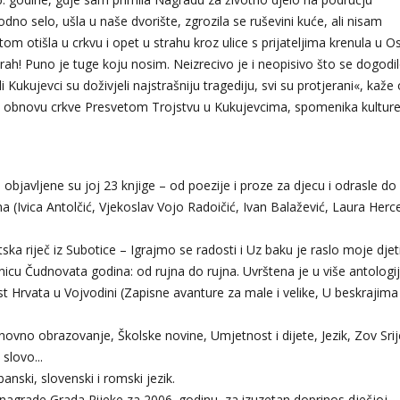
odno selo, ušla u naše dvorište, zgrozila se ruševini kuće, ali nisam
om otišla u crkvu i opet u strahu kroz ulice s prijateljima krenula u Os
rah! Puno je tuge koju nosim. Neizrecivo je i neopisivo što se dogodi
i Kukujevci su doživjeli najstrašniju tragediju, svi su protjerani«, kaže
 za obnovu crkve Presvetom Trojstvu u Kukujevcima, spomenika kulture
objavljene su joj 23 knjige – od poezije i proze za djecu i odrasle do
rima (Ivica Antolčić, Vjekoslav Vojo Radoičić, Ivan Balažević, Laura Herc
tska riječ iz Subotice – Igrajmo se radosti i Uz baku je raslo moje djet
vnicu Čudnovata godina: od rujna do rujna. Uvrštena je u više antologij
t Hrvata u Vojvodini (Zapisne avanture za male i velike, U beskrajima
osnovno obrazovanje, Školske novine, Umjetnost i dijete, Jezik, Zov Sri
slovo...
banski, slovenski i romski jezik.
nagrade Grada Rijeke za 2006. godinu, za izuzetan doprinos dječjoj