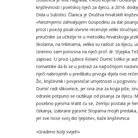
književnosti i poetskoj riječi za djecu, a 2016. dod
Dida u Subotici. Članica je Društva hrvatskih knjiže
»Neizmjerno zahvaljujem Gospodinu za dar pisanja!
prozi i poeziji pisali izvrsne recenzije veliki stručn
priručnike za učitelje te u metodiku hrvatskoga jez
školama, na tribinama, velika su radost za djecu, uč
Iznimno sam ponosna na riječi prof. dr. Stjepka Teža
zapisao: ‘U prozi Ljubice Kolarić Dumić toliko je auto
romantike da bi se u potrazi za najtočnijom naziv
riječi nabrojenih u predikatu prvoga dijela ove reče
Žic, književnik i povjesničar umjetnosti u pogovoru
Dumić radi slikovnice, jer ona zna za koga piše, ona
odrasle potpuno se razlikuje od pisanja za djecu. Mo
posebno pjesma Vratit ću se, Zemljo postala je him
čekanja, izabrane pjesme Stopama mojih predaka, 
jer sve nose svoj dio ljepote«, kaže književnica.
»Gradimo bolji svijet!«