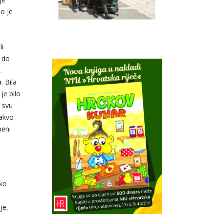
io je
li
e do
.
. Bila
je bilo
e svu
kakvo
meni
ako
je,