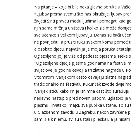
Na pitanje – koja bi bila neka glavna poruka u Vašoj
»Ljubav prema svemu što nas okružuje, ljubav prema lj
živjeti! Širiti pravdu među ljudima i pomagati kad go
njih same mržnja uništava i koliko zla može donijeti
sve učenike s velikom ljubavlju. Danas su bivši učenic
ne povrijediti, a pružiti ruku svakom komu pomoć treb
a osobito djecu, najvažnija je moja poruka čitatelji
Uglazbljeno joj je više od pedeset pjesama. Neke s
»Uglazbljene dječje pjesme godinama na festivalim
svijet ove je godine osvojila tri zlatne nagrade u 
Vitomirom Ivanjekom često osvajaju zlatne nagrade
tradicionalno na festivalu Kukuriček izvode dvije 
Ivanjek ističu kako im je iznimna čast što surađuju s
nedavno nastupio pred novim papom, uglazbio je vi
pjesmu Hrvatskoj majci, sva publika ustane. To su 
u Glazbenom zavodu u Zagrebu, nakon završene pj
sam išla k njemu, svi su ustali i pljeskali, a ja nisam