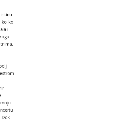
 istinu
i koliko
ala i
ikoga
etnima,
olji
maestrom
mir
e
e moju
oncertu
. Dok