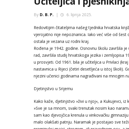
Učiteljica i pjesnikinj
By
D. B. P.
|
6. lipnja 2025.
Redovitijim čitateljima našeg tjednika hrvatska knji
vjerojatno nije nepoznanica. Iako već više od šest de
ostala je vezana uz rodni kraj.
Rođena je 1942. godine. Osnovnu školu završila je u
rad, završila studij hrvatskoga jezika i zemljopisa 
u prosvjeti. Od 1961. bila je učiteljica u Privlaci (k
nastavnica u Rijeci (četiri desetljeća u istoj školi). 
njezini učenici godinama nagrađivani na mnogim n
Djetinjstvo u Srijemu
Kako kaže, djetinjstvo »živi u njoj«, a Kukujevci, iz 
»Sve je sa mnom, svaki trenutak nosim kao naramak
sam kao djevojčica krenula u vinkovačku gimnaziju i
malo olakšati patnju. Naramak je postajao sve teži i
preminuloj majci, strogom, ali pravednom ocu, a im