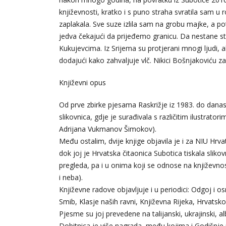
književnosti, kratko i s puno straha svratila sam u r
zaplakala. Sve suze izlila sam na grobu majke, a pot
jedva čekajući da prijeđemo granicu. Da nestane st
Kukujevcima. Iz Srijema su protjerani mnogi ljudi, al
dodajući kako zahvaljuje vlč. Nikici Bošnjakoviću
Književni opus
Od prve zbirke pjesama Raskrižje iz 1983. do danas 
slikovnica, gdje je surađivala s različitim ilustrato
Adrijana Vukmanov Šimokov).
Među ostalim, dvije knjige objavila je i za NIU Hrva
dok joj je Hrvatska čitaonica Subotica tiskala sliko
pregleda, pa i u onima koji se odnose na književnos
i neba).
Književne radove objavljuje i u periodici: Odgoj i 
Smib, Klasje naših ravni, Književna Rijeka, Hrvatsko 
Pjesme su joj prevedene na talijanski, ukrajinski, al
Dobitnica je više nagrada, među kojima i Godišnje 