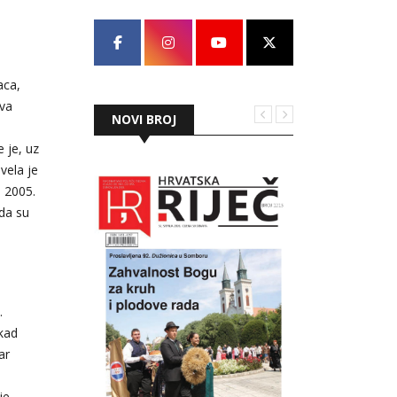
aca,
tva
NOVI BROJ
 je, uz
vela je
a 2005.
 da su
«.
kad
ar
je