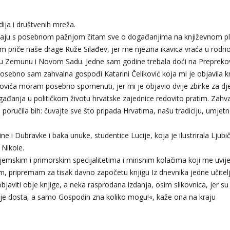
ija i društvenih mreža.
taju s posebnom pažnjom čitam sve o događanjima na književnom pl
m priče naše drage Ruže Silađev, jer me njezina ikavica vraća u rodn
đa u Zemunu i Novom Sadu. Jedne sam godine trebala doći na Preprek
 Posebno sam zahvalna gospođi Katarini Čeliković koja mi je objavila k
ića moram posebno spomenuti, jer mi je objavio dvije zbirke za dje
ogađanja u političkom životu hrvatske zajednice redovito pratim. Zahv
 poručila bih: čuvajte sve što pripada Hrvatima, našu tradiciju, umjetn
e i Dubravke i baka unuke, studentice Lucije, koja je ilustrirala Ljubi
Nikole.
mskim i primorskim specijalitetima i mirisnim kolačima koji me uvije
, pripremam za tisak davno započetu knjigu Iz dnevnika jedne učitelji
objaviti obje knjige, a neka rasprodana izdanja, osim slikovnica, jer su
ja je dosta, a samo Gospodin zna koliko mogu!«, kaže ona na kraju