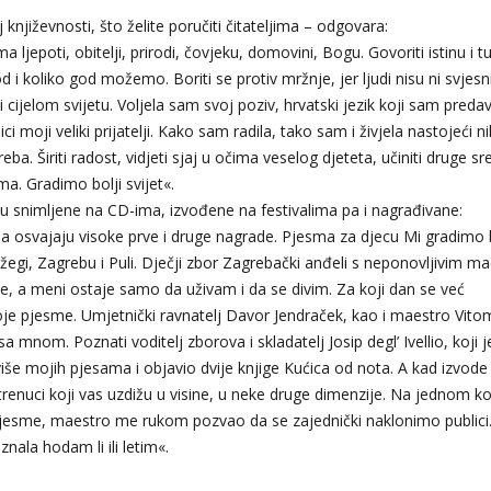
 književnosti, što želite poručiti čitateljima – odgovara:
epoti, obitelji, prirodi, čovjeku, domovini, Bogu. Govoriti istinu i tu
d i koliko god možemo. Boriti se protiv mržnje, jer ljudi nisu ni svjesn
 cijelom svijetu. Voljela sam svoj poziv, hrvatski jezik koji sam predav
i moji veliki prijatelji. Kako sam radila, tako sam i živjela nastojeći n
a. Širiti radost, vidjeti sjaj u očima veselog djeteta, učiniti druge sr
ma. Gradimo bolji svijet«.
u snimljene na CD-ima, izvođene na festivalima pa i nagrađivane:
a osvajaju visoke prve i druge nagrade. Pjesma za djecu Mi gradimo b
Požegi, Zagrebu i Puli. Dječji zbor Zagrebački anđeli s neponovljivim 
, a meni ostaje samo da uživam i da se divim. Za koji dan se već
moje pjesme. Umjetnički ravnatelj Davor Jendraček, kao i maestro Vito
a mnom. Poznati voditelj zborova i skladatelj Josip degl’ Ivellio, koji j
še mojih pjesama i objavio dvije knjige Kućica od nota. A kad izvod
trenuci koji vas uzdižu u visine, u neke druge dimenzije. Na jednom k
esme, maestro me rukom pozvao da se zajednički naklonimo publici
 znala hodam li ili letim«.