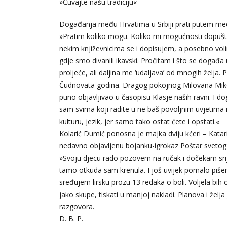
»Čuvajte našu tradiciju«
Događanja među Hrvatima u Srbiji prati putem med
»Pratim koliko mogu. Koliko mi mogućnosti dopuš
nekim književnicima se i dopisujem, a posebno voli
gdje smo divanili ikavski. Pročitam i što se doga
proljeće, ali daljina me ‘udaljava’ od mnogih želja.
Čudnovata godina. Dragog pokojnog Milovana Mikov
puno objavljivao u časopisu Klasje naših ravni. I d
sam svima koji radite u ne baš povoljnim uvjetima i
kulturu, jezik, jer samo tako ostat ćete i opstati.«
Kolarić Dumić ponosna je majka dviju kćeri – Katarin
nedavno objavljenu bojanku-igrokaz Poštar svetog 
»Svoju djecu rado pozovem na ručak i dočekam srije
tamo otkuda sam krenula. I još uvijek pomalo pišem
sređujem lirsku prozu 13 redaka o boli. Voljela bih 
jako skupe, tiskati u manjoj nakladi. Planova i žel
razgovora.
D. B. P.