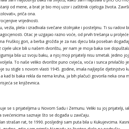
stariji od mene, a brat je bio moj uzor i zaštitnik cijeloga života. Završ
olovati«, priča ona.
rocjenjive vrijednosti.
vezla, plela i izrađivala svečane stolnjake i posteljinu. Ti su radovi bi
gocjenosti. Otac je uzgajao razno voće, od prvih trešanja u proljeć
 na Fruškoj gori, a berba grožđa je za nas djecu bila poseban događaj
z cijele ulice bili u našem dvorištu, jer nam je moja baka sve dopuštala
rnija bila uz svoju baku, a njoj moji prijatelji nisu smetali. Jedino joj 
 voljela. To naše veliko dvorište puno cvijeća, voća i sunca privlačilo j
je su stigle s novom vlasti 1945. godine, imala najljepše djetinjstvo 
, a kad bi baka rekla da nema kruha, ja bih plačući govorila neka ona 
isjeća se književnica.
e se s prijateljima u Novom Sadu i Zemunu. Veliki su joj prijatelji, i
 sa svećenicima saznaje što se događa u zavičaju.
dan strašan rat, te 1990. posljednji sam puta bila u Kukujevcima. Kasni
 godine, gdje sam primila Nagradu za životno djelo na području