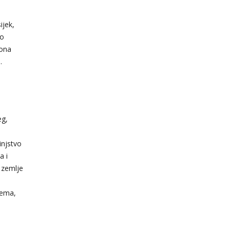
ijek,
lo
 ona
.
eg,
injstvo
a i
 zemlje
jema,