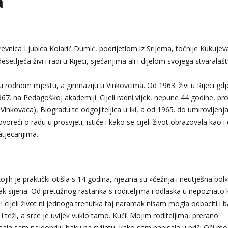
a
ževnica Ljubica Kolarić Dumić, podrijetlom iz Srijema, točnije Kukujev
setljeća živi i radi u Rijeci, sjećanjima ali i dijelom svojega stvaralaš
 rodnom mjestu, a gimnaziju u Vinkovcima. Od 1963. živi u Rijeci gdje
1967. na Pedagoškoj akademiji. Cijeli radni vijek, nepune 44 godine, pro
raj Vinkovaca), Biogradu te odgojiteljica u Iki, a od 1965. do umirovljenj
Govoreći o radu u prosvjeti, ističe i kako se cijeli život obrazovala kao i
atjecanjima.
kojih je praktički otišla s 14 godina, njezina su »čežnja i neutješna bol
 sijena. Od pretužnog rastanka s roditeljima i odlaska u nepoznato 
 cijeli život ni jednoga trenutka taj naramak nisam mogla odbaciti i b
 teži, a srce je uvijek vuklo tamo. Kući! Mojim roditeljima, prerano
ala sam najdobriju baku na svijetu, kako sam napisala u priči Oči mo