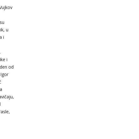
 Vujkov
 su
ik, u
a i
.
ke i
eden od
 Igor
ć
za
avičaju,
d
asle,