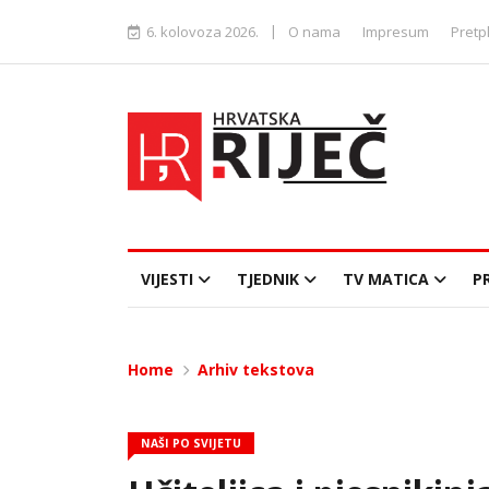
|
6. kolovoza 2026.
O nama
Impresum
Pretp
VIJESTI
TJEDNIK
TV MATICA
P
Home
Arhiv tekstova
NAŠI PO SVIJETU