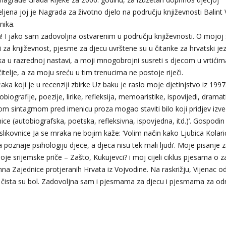
ijeljena joj je Nagrada za životno djelo na području književnosti Balint
vnika.
 I jako sam zadovoljna ostvarenim u području književnosti. O mojoj
jaci za književnost, pjesme za djecu uvrštene su u čitanke za hrvatski jez
ika u razrednoj nastavi, a moji mnogobrojni susreti s djecom u vrtićim
itelje, a za moju sreću u tim trenucima ne postoje riječi.
ka koji je u recenziji zbirke Uz baku je raslo moje djetinjstvo iz 1997
biografije, poezije, lirike, refleksija, memoaristike, ispovijedi, dramati
nom sintagmom pred imenicu proza mogao staviti bilo koji pridjev izv
nice (autobiografska, poetska, refleksivna, ispovjedna, itd.)’. Gospodin
 slikovnice Ja se mraka ne bojim kaže: ‘Volim način kako Ljubica Kolari
 poznaje psihologiju djece, a djeca nisu tek mali ljudi’. Moje pisanje 
je srijemske priče – Zašto, Kukujevci? i moj cijeli ciklus pjesama o z
na Zajednice protjeranih Hrvata iz Vojvodine. Na raskrižju, Vijenac o
čista su bol. Zadovoljna sam i pjesmama za djecu i pjesmama za odr