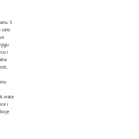
anu. S
o selo
ovo
njigu
cu i
alna
ost,
činu
k vrate
ce i
 boje