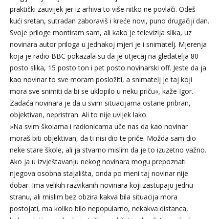
praktički zauvijek jer iz arhiva to više nitko ne povlači. Odeš
kući sretan, sutradan zaboraviš i kreće novi, puno drugačiji dan.
Svoje priloge montiram sam, ali kako je televizija slika, uz
novinara autor priloga u jednakoj mjeri je i snimatelj. Mjerenja
koja je radio BBC pokazala su da je utjecaj na gledatelja 80
posto slika, 15 posto ton i pet posto novinarski off. Jeste da ja
kao novinar to sve moram posložiti, a snimatelj je taj koji
mora sve snimiti da bi se uklopilo u neku priču«, kaže Igor.
Zadaća novinara je da u svim situacijama ostane pribran,
objektivan, nepristran. Ali to nije uvijek lako.
»Na svim školama i radionicama uče nas da kao novinar
moraš biti objektivan, da ti nisi dio te priče. Možda sam dio
neke stare škole, ali ja stvarno mislim da je to izuzetno važno.
Ako ja u izvještavanju nekog novinara mogu prepoznati
njegova osobna stajališta, onda po meni taj novinar nije
dobar. Ima velikih razvikanih novinara koji zastupaju jednu
stranu, ali mislim bez obzira kakva bila situacija mora
postojati, ma koliko bilo nepopularno, nekakva distanca,