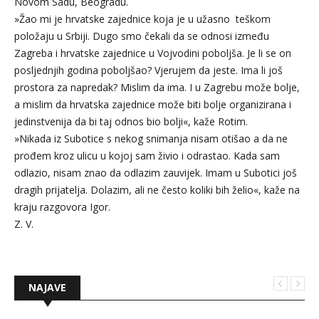
Novom Sadu, Beogradu.
»Žao mi je hrvatske zajednice koja je u užasno teškom
položaju u Srbiji. Dugo smo čekali da se odnosi između
Zagreba i hrvatske zajednice u Vojvodini poboljša. Je li se on
posljednjih godina poboljšao? Vjerujem da jeste. Ima li još
prostora za napredak? Mislim da ima. I u Zagrebu može bolje,
a mislim da hrvatska zajednice može biti bolje organizirana i
jedinstvenija da bi taj odnos bio bolji«, kaže Rotim.
»Nikada iz Subotice s nekog snimanja nisam otišao a da ne
prođem kroz ulicu u kojoj sam živio i odrastao. Kada sam
odlazio, nisam znao da odlazim zauvijek. Imam u Subotici još
dragih prijatelja. Dolazim, ali ne često koliki bih želio«, kaže na
kraju razgovora Igor.
Z. V.
NAJAVE