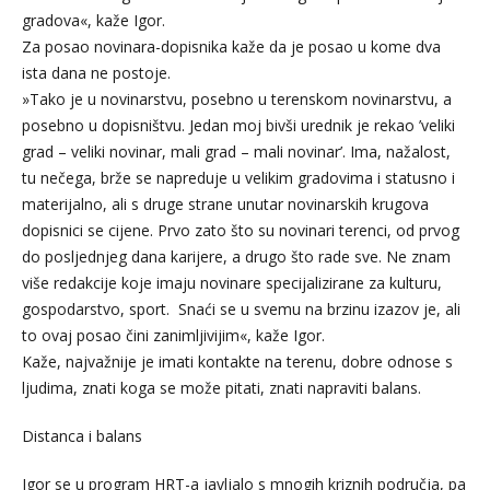
gradova«, kaže Igor.
Za posao novinara-dopisnika kaže da je posao u kome dva
ista dana ne postoje.
»Tako je u novinarstvu, posebno u terenskom novinarstvu, a
posebno u dopisništvu. Jedan moj bivši urednik je rekao ’veliki
grad – veliki novinar, mali grad – mali novinar’. Ima, nažalost,
tu nečega, brže se napreduje u velikim gradovima i statusno i
materijalno, ali s druge strane unutar novinarskih krugova
dopisnici se cijene. Prvo zato što su novinari terenci, od prvog
do posljednjeg dana karijere, a drugo što rade sve. Ne znam
više redakcije koje imaju novinare specijalizirane za kulturu,
gospodarstvo, sport. Snaći se u svemu na brzinu izazov je, ali
to ovaj posao čini zanimljivijim«, kaže Igor.
Kaže, najvažnije je imati kontakte na terenu, dobre odnose s
ljudima, znati koga se može pitati, znati napraviti balans.
Distanca i balans
Igor se u program HRT-a javljalo s mnogih kriznih područja, pa