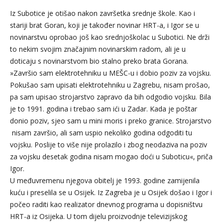
Iz Subotice je otišao nakon završetka srednje škole. Kao i
stariji brat Goran, koji je također novinar HRT-a, i Igor se u
novinarstvu oprobao još kao srednjoškolac u Subotici. Ne drži
to nekim svojim značajnim novinarskim radom, ali je u
doticaju s novinarstvom bio stalno preko brata Gorana.
»Završio sam elektrotehniku u MEŠC-u i dobio poziv za vojsku.
Pokušao sam upisati elektrotehniku u Zagrebu, nisam prošao,
pa sam upisao strojarstvo zapravo da bih odgodio vojsku. Bila
je to 1991. godina i trebao sam ići u Zadar. Kada je poštar
donio poziv, sjeo sam u mini moris i preko granice. Strojarstvo
nisam završio, ali sam uspio nekoliko godina odgoditi tu
vojsku. Poslije to više nije prolazilo i zbog neodaziva na poziv
za vojsku desetak godina nisam mogao doći u Suboticu«, priča
Igor.
U međuvremenu njegova obitelj je 1993. godine zamijenila
kuću i preselila se u Osijek. Iz Zagreba je u Osijek došao i Igor i
počeo raditi kao realizator dnevnog programa u dopisništvu
HRT-a iz Osijeka. U tom dijelu proizvodnje televizijskog