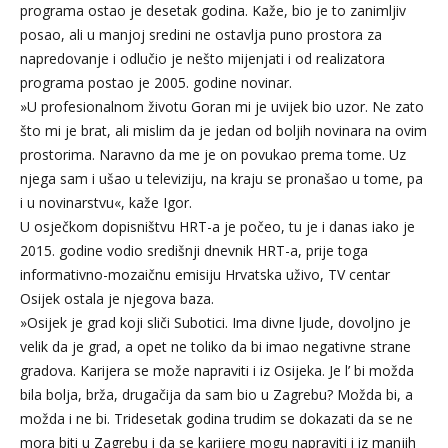
programa ostao je desetak godina. Kaže, bio je to zanimljiv
posao, ali u manjoj sredini ne ostavlja puno prostora za
napredovanje i odlučio je nešto mijenjati i od realizatora
programa postao je 2005. godine novinar.
»U profesionalnom životu Goran mi je uvijek bio uzor. Ne zato
što mi je brat, ali mislim da je jedan od boljih novinara na ovim
prostorima. Naravno da me je on povukao prema tome. Uz
njega sam i ušao u televiziju, na kraju se pronašao u tome, pa
i u novinarstvu«, kaže Igor.
U osječkom dopisništvu HRT-a je počeo, tu je i danas iako je
2015. godine vodio središnji dnevnik HRT-a, prije toga
informativno-mozaičnu emisiju Hrvatska uživo, TV centar
Osijek ostala je njegova baza.
»Osijek je grad koji sliči Subotici. Ima divne ljude, dovoljno je
velik da je grad, a opet ne toliko da bi imao negativne strane
gradova. Karijera se može napraviti i iz Osijeka. Je l’ bi možda
bila bolja, brža, drugačija da sam bio u Zagrebu? Možda bi, a
možda i ne bi. Tridesetak godina trudim se dokazati da se ne
mora biti u Zagrebu i da se karijere mogu napraviti i iz manjih