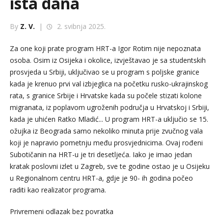
ista dana
By
Z. V.
|
2. svibnja 2025.
Za one koji prate program HRT-a Igor Rotim nije nepoznata
osoba. Osim iz Osijeka i okolice, izvještavao je sa studentskih
prosvjeda u Srbiji, uključivao se u program s poljske granice
kada je krenuo prvi val izbjeglica na početku rusko-ukrajinskog
rata, s granice Srbije i Hrvatske kada su počele stizati kolone
migranata, iz poplavom ugroženih područja u Hrvatskoj i Srbiji,
kada je uhićen Ratko Mladić... U program HRT-a uključio se 15.
ožujka iz Beograda samo nekoliko minuta prije zvučnog vala
koji je napravio pometnju među prosvjednicima. Ovaj rođeni
Subotičanin na HRT-u je tri desetljeća. Iako je imao jedan
kratak poslovni izlet u Zagreb, sve te godine ostao je u Osijeku
u Regionalnom centru HRT-a, gdje je 90- ih godina počeo
raditi kao realizator programa.
Privremeni odlazak bez povratka