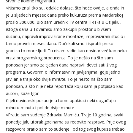
stvorile kolone migranata.
»Nismo znali tko su, odakle dolaze, što hoće ovdje, a onda ih
je u sljedećih mjesec dana preko kukuruza prema Mađarskoj
prošlo 300.000. Bio sam urednik TV centra HRT-a u Osijeku,
istoga dana u Tovarniku smo zakupili prostor u bivšem
dućanu, napravili improvizirane montaže, improvizirani studio i
tamo proveli mjesec dana. Dočekali smo i ispratili preko
granica to more ljudi. Tu nisam radio kao novinar već kao neka
vrsta programskog producenta. To je nešto na što sam
ponosan jer smo za tjedan dana napravili devet sati živog
programa. Govorim o informativnim javljanjima, gdje jedno
javljanje traje oko dvije minute. To je nešto na što sam
ponosan, a što nije neka reportaža koju sam ja potpisao kao
autor«, kaže Igor.
Cijeli novinarski posao je u tome upakirati neki događaj u
minutu-minutu i pol do dvije minute.
»Pratio sam suđenje Zdravku Mamiću. Traje 10 godina, svaki
ponedjeljak, utorak godinama su redovito rasprave. Prije ovog
razgovora pratio sam to suđenje i od tog svog kupusa trebao