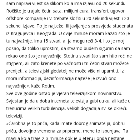
sam napravi vijest sa slikom koja ima izjavu od 20 sekundi.
Ročište je trajalo četiri sata, milijuni eura, transferi, ugovori
offshore kompanije i vi trebate složiti u 20 sekundi vijesti i 20
sekundi izjave. To je najteže. Ili javljanje s prosvjeda studenata
iz Kragujevca i Beograda. U dvije minute moram kazati što je
tu najvažnije. Ima 15 stvari, a ja mogu reći 3-4. I to je moj
posao, da toliko uprostim, da stvarno budem siguran da sam
rekao ono što je najvažnije. Stotinu stvari što sam htio reći ne
stignem, ali zato krenete po važnosti i tri-četiri stvari možete
prenijeti, a televizijski gledatelj ne može više ni upamtiti. Iz
mora informacija, dezinformacija najteže je izvući ono
najvažnije«, kaže Rotim.
Sve ove godine ostao je vjeran televizijskom novinarstvu.
Svjestan je da u doba interneta televizija gubi utrku, ali kaže u
trenucima velikih turbulencija, velikih događaja svi se okreću
televiziji.
»Čarobna je to priča, kada imate dobrog snimatelja, dobru
priču, dovoljno vremena za pripremu, mene to ispunjava. Ta
magija koja traje 2-3 minute dok je u eteru i onda nestane