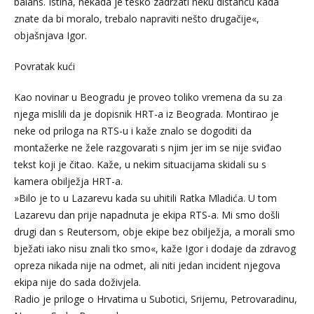
balans. Istina, nekada je teško zadržati neku distancu kada
znate da bi moralo, trebalo napraviti nešto drugačije«,
objašnjava Igor.
Povratak kući
Kao novinar u Beogradu je proveo toliko vremena da su za
njega mislili da je dopisnik HRT-a iz Beograda. Montirao je
neke od priloga na RTS-u i kaže znalo se dogoditi da
montažerke ne žele razgovarati s njim jer im se nije sviđao
tekst koji je čitao. Kaže, u nekim situacijama skidali su s
kamera obilježja HRT-a.
»Bilo je to u Lazarevu kada su uhitili Ratka Mladića. U tom
Lazarevu dan prije napadnuta je ekipa RTS-a. Mi smo došli
drugi dan s Reutersom, obje ekipe bez obilježja, a morali smo
bježati iako nisu znali tko smo«, kaže Igor i dodaje da zdravog
opreza nikada nije na odmet, ali niti jedan incident njegova
ekipa nije do sada doživjela.
Radio je priloge o Hrvatima u Subotici, Srijemu, Petrovaradinu,