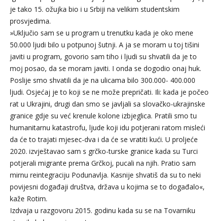
je tako 15. ožujka bio i u Srbiji na velikim studentskim
prosvjedima.
»Uključio sam se u program u trenutku kada je oko mene
50.000 ljudi bilo u potpunoj šutnji. A ja se moram u toj tišini
javiti u program, govorio sam tiho i ljudi su shvatili da je to
moj posao, da se moram javiti. I onda se dogodio onaj huk.
Poslije smo shvatili da je na ulicama bilo 300.000- 400.000
ljudi. Osjećaj je to koji se ne može prepričati. Ili: kada je počeo
rat u Ukrajini, drugi dan smo se javljali sa slovačko-ukrajinske
granice gdje su već krenule kolone izbjeglica. Pratili smo tu
humanitarnu katastrofu, ljude koji idu potjerani ratom misleći
da će to trajati mjesec-dva i da će se vratiti kući. U proljeće
2020. izvještavao sam s grčko-turske granice kada su Turci
potjerali migrante prema Grčkoj, pucali na njih. Pratio sam
mirnu reintegraciju Podunavlja. Kasnije shvatiš da su to neki
povijesni događaji društva, država u kojima se to događalo«,
kaže Rotim.
Izdvaja u razgovoru 2015. godinu kada su se na Tovarniku