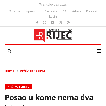
9. kolovoza 2026.
O nama
Impresum
Pretplata
PDF
Arhiva
Kontakt
Login
Home
Arhiv tekstova
NAŠI PO SVIJETU
Posao u kome nema dva