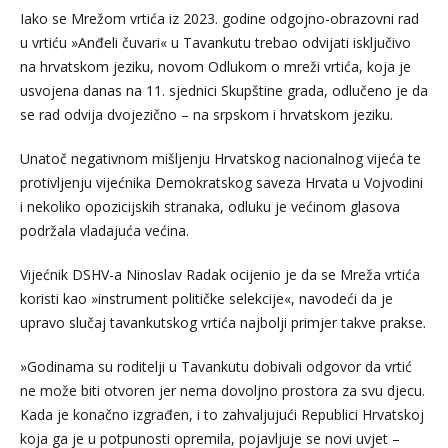
Iako se Mrežom vrtića iz 2023. godine odgojno-obrazovni rad
u vrtiću »Anđeli čuvari« u Tavankutu trebao odvijati isključivo
na hrvatskom jeziku, novom Odlukom o mreži vrtića, koja je
usvojena danas na 11. sjednici Skupštine grada, odlučeno je da
se rad odvija dvojezično – na srpskom i hrvatskom jeziku.
Unatoč negativnom mišljenju Hrvatskog nacionalnog vijeća te
protivljenju vijećnika Demokratskog saveza Hrvata u Vojvodini
i nekoliko opozicijskih stranaka, odluku je većinom glasova
podržala vladajuća većina.
Vijećnik DSHV-a Ninoslav Radak ocijenio je da se Mreža vrtića
koristi kao »instrument političke selekcije«, navodeći da je
upravo slučaj tavankutskog vrtića najbolji primjer takve prakse.
»Godinama su roditelji u Tavankutu dobivali odgovor da vrtić
ne može biti otvoren jer nema dovoljno prostora za svu djecu.
Kada je konačno izgrađen, i to zahvaljujući Republici Hrvatskoj
koja ga je u potpunosti opremila, pojavljuje se novi uvjet –