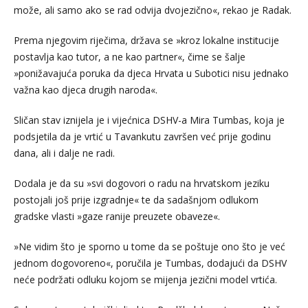
može, ali samo ako se rad odvija dvojezično«, rekao je Radak.
Prema njegovim riječima, država se »kroz lokalne institucije
postavlja kao tutor, a ne kao partner«, čime se šalje
»ponižavajuća poruka da djeca Hrvata u Subotici nisu jednako
važna kao djeca drugih naroda«.
Sličan stav iznijela je i vijećnica DSHV-a Mira Tumbas, koja je
podsjetila da je vrtić u Tavankutu završen već prije godinu
dana, ali i dalje ne radi.
Dodala je da su »svi dogovori o radu na hrvatskom jeziku
postojali još prije izgradnje« te da sadašnjom odlukom
gradske vlasti »gaze ranije preuzete obaveze«.
»Ne vidim što je sporno u tome da se poštuje ono što je već
jednom dogovoreno«, poručila je Tumbas, dodajući da DSHV
neće podržati odluku kojom se mijenja jezični model vrtića.