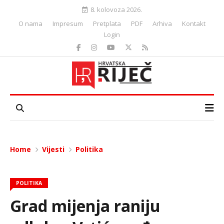
8. kolovoza 2026.
O nama
Impresum
Pretplata
PDF
Arhiva
Kontakt
Login
Home
Vijesti
Politika
POLITIKA
Grad mijenja raniju