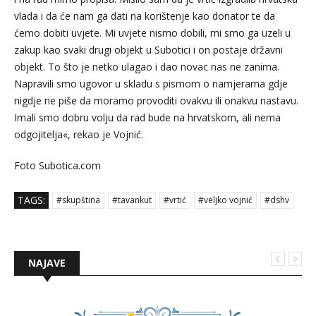
vlada i da će nam ga dati na korištenje kao donator te da
ćemo dobiti uvjete. Mi uvjete nismo dobili, mi smo ga uzeli u
zakup kao svaki drugi objekt u Subotici i on postaje državni
objekt. To što je netko ulagao i dao novac nas ne zanima.
Napravili smo ugovor u skladu s pismom o namjerama gdje
nigdje ne piše da moramo provoditi ovakvu ili onakvu nastavu.
Imali smo dobru volju da rad bude na hrvatskom, ali nema
odgojitelja«, rekao je Vojnić.
Foto
Subotica.com
TAGS:
#skupština
#tavankut
#vrtić
#veljko vojnić
#dshv
NAJAVE