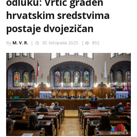
odluku: Vrtić građen
hrvatskim sredstvima
postaje dvojezičan
By
M. V. R.
|
30. listopada 2025. |
802