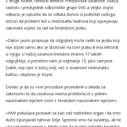
S druge strane, tehnički direktor Predškolske ustanove »Naša
radost« i predsjednik odborničke grupe SNS-a Veljko Vojnić
odbacio je optužbe da se odluka donosi iz političkih razloga,
ističući da problem leži u nedostatku kadrova koji ispunjavaju
zakonske uvjete za rad na hrvatskom jeziku.
»Zakon jasno propisuje da odgojitelj može raditi na jeziku koji
nije srpski samo ako je školovan na tom jeziku ili ima lektorat
iz njega. U našoj ustanovi trenutno imamo 11 takvih
odgojitelja, a potrebno nam je najmanje 15, plus zamjene.
Dakle, nije riječ o lošoj volji, već o stvarnom nedostatku
kadra«, objasnio je Vojnić.
Dodao je da su »sve procedure provedene u skladu sa
zakonom« te da ustanova »nema problema ni s jednim
nacionalnim vijećem osim s Hrvatskim nacionalnim vijećem«.
»HNV pokušava postaviti se kao naš nadređeni organ i da smo
dužni ispunjavati njihove želje. Spremni smo na suradnju, ali ne
i na rad mimo propisa. Mislio sam da je vrtić izgradila hrvatska