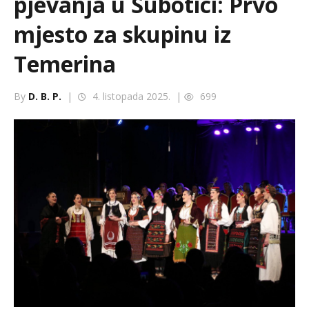
pjevanja u Subotici: Prvo
mjesto za skupinu iz
Temerina
By
D. B. P.
|
4. listopada 2025. |
699