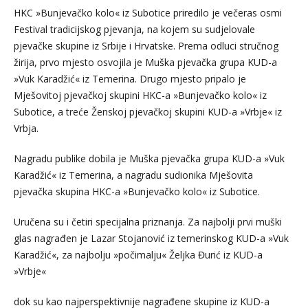
HKC »Bunjevačko kolo« iz Subotice priredilo je večeras osmi
Festival tradicijskog pjevanja, na kojem su sudjelovale
pjevačke skupine iz Srbije i Hrvatske. Prema odluci stručnog
žirija, prvo mjesto osvojila je Muška pjevačka grupa KUD-a
»Vuk Karadžić« iz Temerina. Drugo mjesto pripalo je
Mješovitoj pjevačkoj skupini HKC-a »Bunjevačko kolo« iz
Subotice, a treće Ženskoj pjevačkoj skupini KUD-a »Vrbje« iz
Vrbja.
Nagradu publike dobila je Muška pjevačka grupa KUD-a »Vuk
Karadžić« iz Temerina, a nagradu sudionika Mješovita
pjevačka skupina HKC-a »Bunjevačko kolo« iz Subotice.
Uručena su i četiri specijalna priznanja. Za najbolji prvi muški
glas nagrađen je Lazar Stojanović iz temerinskog KUD-a »Vuk
Karadžić«, za najbolju »počimalju« Željka Đurić iz KUD-a
»Vrbje«
dok su kao najperspektivnije nagrađene skupine iz KUD-a