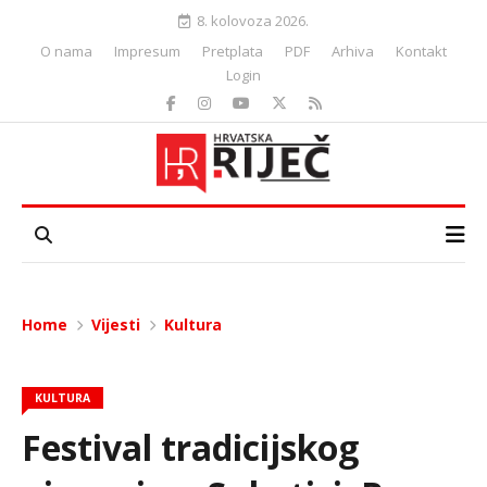
8. kolovoza 2026.
O nama
Impresum
Pretplata
PDF
Arhiva
Kontakt
Login
Home
Vijesti
Kultura
KULTURA
Festival tradicijskog