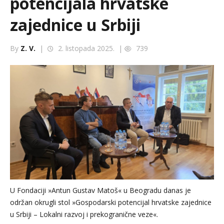
potencijala hrvatske
zajednice u Srbiji
By
Z. V.
|
2. listopada 2025. |
739
U Fondaciji »Antun Gustav Matoš« u Beogradu danas je
održan okrugli stol »Gospodarski potencijal hrvatske zajednice
u Srbiji – Lokalni razvoj i prekogranične veze«.