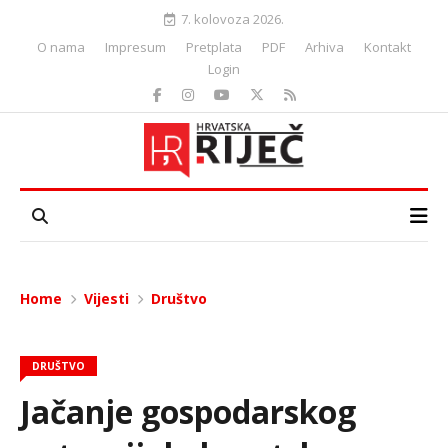
7. kolovoza 2026.
O nama
Impresum
Pretplata
PDF
Arhiva
Kontakt
Login
Home
Vijesti
Društvo
DRUŠTVO
Jačanje gospodarskog