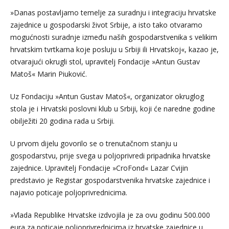
»Danas postavljamo temelje za suradnju i integraciju hrvatske
zajednice u gospodarski život Srbije, a isto tako otvaramo
mogućnosti suradnje između naših gospodarstvenika s velikim
hrvatskim tvrtkama koje posluju u Srbiji ili Hrvatskoj«, kazao je,
otvarajući okrugli stol, upravitelj Fondacije »Antun Gustav
Matoš« Marin Piuković.
Uz Fondaciju »Antun Gustav Matoš«, organizator okruglog
stola je i Hrvatski poslovni klub u Srbiji, koji će naredne godine
obilježiti 20 godina rada u Srbiji.
U prvom dijelu govorilo se o trenutačnom stanju u
gospodarstvu, prije svega u poljoprivredi pripadnika hrvatske
zajednice. Upravitelj Fondacije »CroFond« Lazar Cvijin
predstavio je Registar gospodarstvenika hrvatske zajednice i
najavio poticaje poljoprivrednicima.
»Vlada Republike Hrvatske izdvojila je za ovu godinu 500.000
eura za poticaje poljoprivrednicima iz hrvatske zajednice u