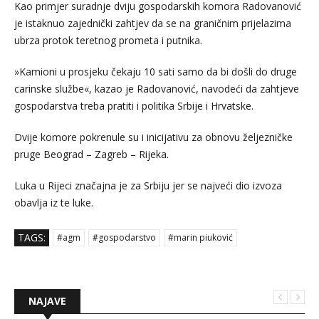
Kao primjer suradnje dviju gospodarskih komora Radovanović
je istaknuo zajednički zahtjev da se na graničnim prijelazima
ubrza protok teretnog prometa i putnika.
»Kamioni u prosjeku čekaju 10 sati samo da bi došli do druge
carinske službe«, kazao je Radovanović, navodeći da zahtjeve
gospodarstva treba pratiti i politika Srbije i Hrvatske.
Dvije komore pokrenule su i inicijativu za obnovu željezničke
pruge Beograd – Zagreb – Rijeka.
Luka u Rijeci značajna je za Srbiju jer se najveći dio izvoza
obavlja iz te luke.
TAGS:
#agm
#gospodarstvo
#marin piuković
NAJAVE