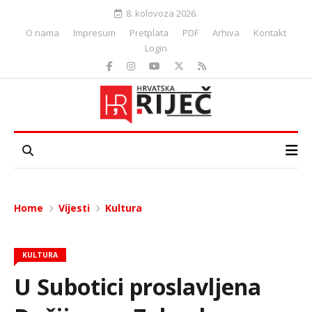
8. kolovoza 2026.
O nama
Impresum
Pretplata
PDF
Arhiva
Kontakt
Login
Home
Vijesti
Kultura
KULTURA
U Subotici proslavljena