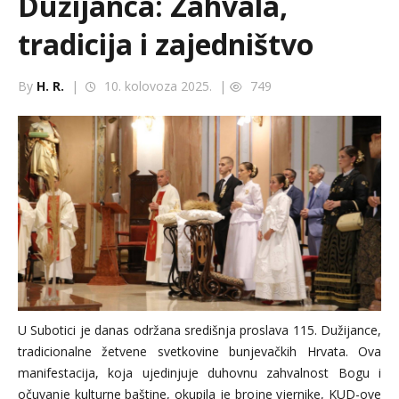
Dužijanca: Zahvala,
tradicija i zajedništvo
By
H. R.
|
10. kolovoza 2025. |
749
U Subotici je danas održana središnja proslava 115. Dužijance,
tradicionalne žetvene svetkovine bunjevačkih Hrvata. Ova
manifestacija, koja ujedinjuje duhovnu zahvalnost Bogu i
očuvanje kulturne baštine, okupila je brojne vjernike, KUD-ove