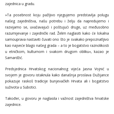
zajednica u gradu.
»Ta posebnost koju pažljivo njegujemo predstavlja polugu
našeg zajedništva, našu potrebu i želju da napredujemo i
razvijamo se, uvažavajući i poštujući druge, uz međusobno
razumijevanje i zajednički rad. Želim naglasiti kako će lokalna
samouprava nastaviti čuvati ono što je svakako prepoznatljivo
kao najveće blago našeg grada – a to je bogatstvo raznolikosti
u etničkom, kulturnom i svakom drugom obliku«, kazao je
Samardžić.
Predsjednica Hrvatskog nacionalnog vijeća Jasna Vojnić u
svojem je govoru istaknula kako današnja proslava Dužijance
pokazuje raskoš tradicije bunjevačkih Hrvata ali i bogatstvo
suživota u Subotici.
Također, u govoru je naglasila i važnost zajedništva hrvatske
zajednice.