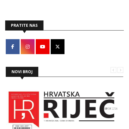
svibnja i traju do kraja rujna.
PRATITE NAS
NOVI BROJ