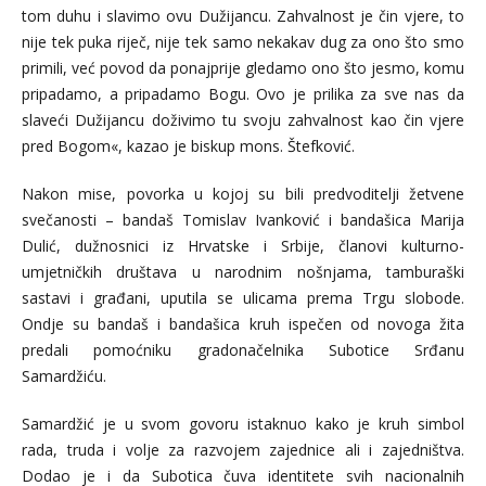
tom duhu i slavimo ovu Dužijancu. Zahvalnost je čin vjere, to
nije tek puka riječ, nije tek samo nekakav dug za ono što smo
primili, već povod da ponajprije gledamo ono što jesmo, komu
pripadamo, a pripadamo Bogu. Ovo je prilika za sve nas da
slaveći Dužijancu doživimo tu svoju zahvalnost kao čin vjere
pred Bogom«, kazao je biskup mons. Štefković.
Nakon mise, povorka u kojoj su bili predvoditelji žetvene
svečanosti – bandaš Tomislav Ivanković i bandašica Marija
Dulić, dužnosnici iz Hrvatske i Srbije, članovi kulturno-
umjetničkih društava u narodnim nošnjama, tamburaški
sastavi i građani, uputila se ulicama prema Trgu slobode.
Ondje su bandaš i bandašica kruh ispečen od novoga žita
predali pomoćniku gradonačelnika Subotice Srđanu
Samardžiću.
Samardžić je u svom govoru istaknuo kako je kruh simbol
rada, truda i volje za razvojem zajednice ali i zajedništva.
Dodao je i da Subotica čuva identitete svih nacionalnih