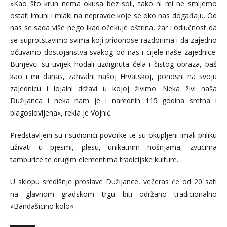
»Kao što kruh nema okusa bez soli, tako ni mi ne smijemo
ostati imuni i mlaki na nepravde koje se oko nas događaju. Od
nas se sada više nego ikad očekuje oštrina, žar i odlučnost da
se suprotstavimo svima koji pridonose razdorima i da zajedno
očuvamo dostojanstva svakog od nas i cijele naše zajednice.
Bunjevci su uvijek hodali uzdignuta čela i čistog obraza, baš
kao i mi danas, zahvalni našoj Hrvatskoj, ponosni na svoju
zajednicu i lojalni državi u kojoj živimo. Neka živi naša
Dužijanca i neka nam je i narednih 115 godina sretna i
blagoslovljena«, rekla je Vojnić.
Predstavljeni su i sudionici povorke te su okupljeni imali priliku
uživati u pjesmi, plesu, unikatnim nošnjama, zvucima
tamburice te drugim elementima tradicijske kulture.
U sklopu središnje proslave Dužijance, večeras će od 20 sati
na glavnom gradskom trgu biti održano tradicionalno
»Bandašicino kolo«.