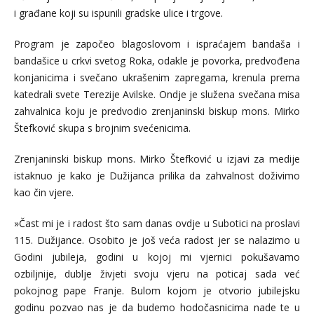
i građane koji su ispunili gradske ulice i trgove.
Program je započeo blagoslovom i ispraćajem bandaša i
bandašice u crkvi svetog Roka, odakle je povorka, predvođena
konjanicima i svečano ukrašenim zapregama, krenula prema
katedrali svete Terezije Avilske. Ondje je služena svečana misa
zahvalnica koju je predvodio zrenjaninski biskup mons. Mirko
Štefković skupa s brojnim svećenicima.
Zrenjaninski biskup mons. Mirko Štefković u izjavi za medije
istaknuo je kako je Dužijanca prilika da zahvalnost doživimo
kao čin vjere.
»Čast mi je i radost što sam danas ovdje u Subotici na proslavi
115. Dužijance. Osobito je još veća radost jer se nalazimo u
Godini jubileja, godini u kojoj mi vjernici pokušavamo
ozbiljnije, dublje živjeti svoju vjeru na poticaj sada već
pokojnog pape Franje. Bulom kojom je otvorio jubilejsku
godinu pozvao nas je da budemo hodočasnicima nade te u