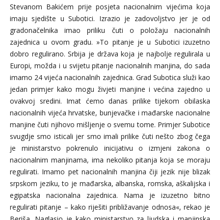
Stevanom Bakićem prije posjeta nacionalnim vijećima koja
imaju sjedište u Subotici. Izrazio je zadovoljstvo jer je od
gradonačelnika imao priliku čuti o položaju nacionalnih
zajednica u ovom gradu. »To pitanje je u Subotici izuzetno
dobro regulirano. Srbija je država koja je najbolje regulirala u
Europi, možda i u svijetu pitanje nacionalnih manjina, do sada
imamo 24 vijeća nacionalnih zajednica. Grad Subotica služi kao
jedan primjer kako mogu živjeti manjine i većina zajedno u
ovakvoj sredini. Imat ćemo danas prilike tijekom obilaska
nacionalnih vijeća hrvatske, bunjevačke i mađarske nacionalne
manjine čuti njihovo mišljenje o svemu tome. Primjer Subotice
svugdje smo isticali jer smo imali prilike čuti nešto zbog čega
je ministarstvo pokrenulo inicijativu o izmjeni zakona o
nacionalnim manjinama, ima nekoliko pitanja koja se moraju
regulirati. Imamo pet nacionalnih manjina čiji jezik nije blizak
srpskom jeziku, to je mađarska, albanska, romska, aškalijska i
egipatska nacionalna zajednica. Nama je izuzetno bitno
regulirati pitanje – kako riješiti približavanje odnosa«, rekao je
Beriša. Naglasio je kako ministarstvo za ljudska i manjinska