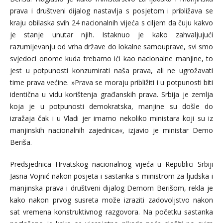
prava i društveni dijalog nastavlja s posjetom i približava se
kraju obilaska svih 24 nacionalnih vijeća s ciljem da čuju kakvo
je stanje unutar njih. Istaknuo je kako zahvaljujući
razumijevanju od vrha države do lokalne samouprave, svi smo
svjedoci onome kuda trebamo ići kao nacionalne manjine, to
jest u potpunosti konzumirati naša prava, ali ne ugrožavati
time prava većine. »Prava se moraju približiti i u potpunosti biti
identična u vidu korištenja građanskih prava. Srbija je zemlja
koja je u potpunosti demokratska, manjine su došle do
izražaja čak i u Vladi jer imamo nekoliko ministara koji su iz
manjinskih nacionalnih zajednica«, izjavio je ministar Demo
Beriša.
Predsjednica Hrvatskog nacionalnog vijeća u Republici Srbiji
Jasna Vojnić nakon posjeta i sastanka s ministrom za ljudska i
manjinska prava i društveni dijalog Demom Berišom, rekla je
kako nakon prvog susreta može izraziti zadovoljstvo nakon
sat vremena konstruktivnog razgovora. Na početku sastanka