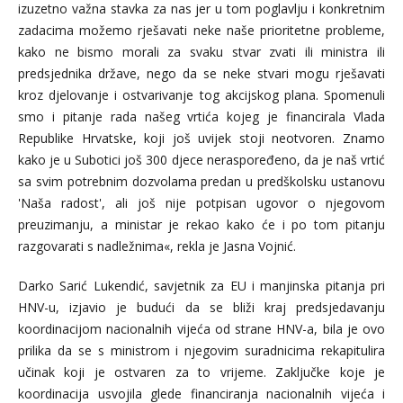
izuzetno važna stavka za nas jer u tom poglavlju i konkretnim
zadacima možemo rješavati neke naše prioritetne probleme,
kako ne bismo morali za svaku stvar zvati ili ministra ili
predsjednika države, nego da se neke stvari mogu rješavati
kroz djelovanje i ostvarivanje tog akcijskog plana. Spomenuli
smo i pitanje rada našeg vrtića kojeg je financirala Vlada
Republike Hrvatske, koji još uvijek stoji neotvoren. Znamo
kako je u Subotici još 300 djece neraspoređeno, da je naš vrtić
sa svim potrebnim dozvolama predan u predškolsku ustanovu
'Naša radost', ali još nije potpisan ugovor o njegovom
preuzimanju, a ministar je rekao kako će i po tom pitanju
razgovarati s nadležnima«, rekla je Jasna Vojnić.
Darko Sarić Lukendić, savjetnik za EU i manjinska pitanja pri
HNV-u, izjavio je budući da se bliži kraj predsjedavanju
koordinacijom nacionalnih vijeća od strane HNV-a, bila je ovo
prilika da se s ministrom i njegovim suradnicima rekapitulira
učinak koji je ostvaren za to vrijeme. Zaključke koje je
koordinacija usvojila glede financiranja nacionalnih vijeća i