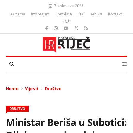
7. kolovoza 2026.
O nama
Impresum
Pretplata
PDF
Arhiva
Kontakt
Login
Home
Vijesti
Društvo
DRUŠTVO
Ministar Beriša u Subotici: