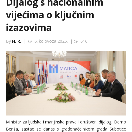
Dijalog s nacionalnim
vijećima o ključnim
izazovima
By
H. R.
|
6. kolovoza 2025. |
616
Ministar za ljudska i manjinska prava i društveni dijalog, Demo
Beriša, sastao se danas s gradonačelnikom grada Subotice