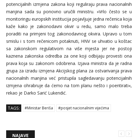
potencijalnih izmjena zakona koji reguliraju prava nacionalnih
manjina sada su ponovno uručili ministru. »Vrlo često se u
monitoringu europskih institucija pojavljuje jedna rečenica koja
kaže kako je zakonodavni okvir u redu, samo malo treba
poraditi na primjeni tog zakonodavnog okvira. Upravo u tom
smislu i s tom rečenicom potaknuti, HNV se uhvatio u koštac
sa zakonskom regulativom na više mjesta jer ne postoji
kaznena zakonska odredba za one koji odbijaju provesti ona
prava koja su zakonom odobrena. Izjava ministra da je radna
grupa za izradu izmjena Akcijskog plana za ostvarivanja prava
nacionalnih manjina već pristupila sagledavanju potencijalnih
izmjena ohrabruje da ćemo na tom planu nešto i poentirati«,
rekao je Darko Sarić Lukendić.
TAGS:
#Ministar Beriša
#posjet nacionalnim vijećima
NAJAVE