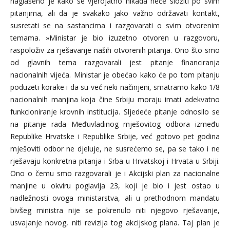
naglašeno je kako se vjerojatno nikada neće složiti po svim
pitanjima, ali da je svakako jako važno održavati kontakt,
susretati se na sastancima i razgovarati o svim otvorenim
temama. »Ministar je bio izuzetno otvoren u razgovoru,
raspoloživ za rješavanje naših otvorenih pitanja. Ono što smo
od glavnih tema razgovarali jest pitanje financiranja
nacionalnih vijeća. Ministar je obećao kako će po tom pitanju
poduzeti korake i da su već neki načinjeni, smatramo kako 1/8
nacionalnih manjina koja čine Srbiju moraju imati adekvatno
funkcioniranje krovnih institucija. Sljedeće pitanje odnosilo se
na pitanje rada Međuvladinog mješovitog odbora između
Republike Hrvatske i Republike Srbije, već gotovo pet godina
mješoviti odbor ne djeluje, ne susrećemo se, pa se tako i ne
rješavaju konkretna pitanja i Srba u Hrvatskoj i Hrvata u Srbiji.
Ono o čemu smo razgovarali je i Akcijski plan za nacionalne
manjine u okviru poglavlja 23, koji je bio i jest ostao u
nadležnosti ovoga ministarstva, ali u prethodnom mandatu
bivšeg ministra nije se pokrenulo niti njegovo rješavanje,
usvajanje novog, niti revizija tog akcijskog plana. Taj plan je