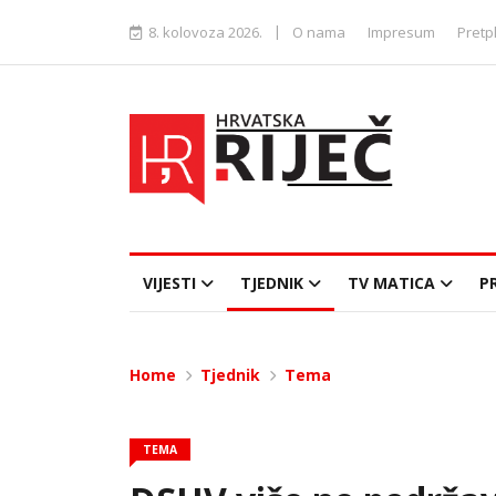
|
8. kolovoza 2026.
O nama
Impresum
Pretp
VIJESTI
TJEDNIK
TV MATICA
P
Home
Tjednik
Tema
TEMA