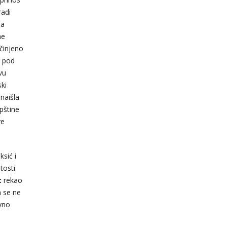
radi
na
ne
učinjeno
a pod
vu
ski
naišla
upštine
ve
sić i
tosti
c
rekao
a se ne
avno