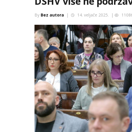
DSHV više ne podržav
By
Bez autora
|
14. veljače 2025. |
1108