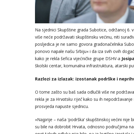
Na sjednici Skupštine grada Subotice, održanoj 6. v
više neće podržavati skupštinsku većinu, niti sura
posljedica je ne samo govora gradonačelnika Subo
ponovo napale našu Srbiju« i da iza svih ovih događ
kako je rekla šefica vijećničke grupe DSHV-a
Josip
školski centar, komunalna infrastruktura, atarski p
Razlozi za izlazak: izostanak podrške i neprihv
O tome zašto su baš sada odlučili više ne podržava
rekla je za
Hrvatsku riječ
kako su ih nepodržavanje in
prosvjeda napuste sjednicu.
»Najprije – naša 'podrška‘ skupštinskoj većini nije 
su bile na dobrobit Hrvata, odnosno područjima na 
opet takvih odluka nije bilo, pa je logično izostal