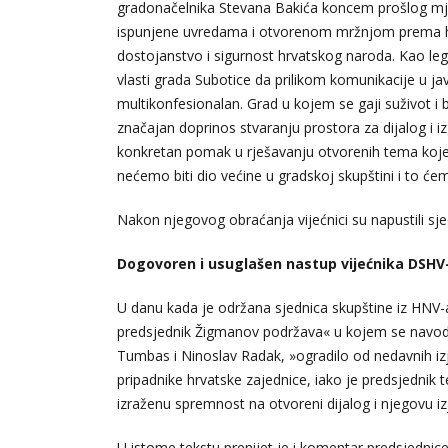
gradonačelnika Stevana Bakića koncem prošlog m
ispunjene uvredama i otvorenom mržnjom prema hrv
dostojanstvo i sigurnost hrvatskog naroda. Kao le
vlasti grada Subotice da prilikom komunikacije u jav
multikonfesionalan. Grad u kojem se gaji suživot i 
značajan doprinos stvaranju prostora za dijalog i i
konkretan pomak u rješavanju otvorenih tema koje 
nećemo biti dio većine u gradskoj skupštini i to ć
Nakon njegovog obraćanja vijećnici su napustili sje
Dogovoren i usuglašen nastup vijećnika DSHV
U danu kada je održana sjednica skupštine iz HNV-
predsjednik Žigmanov podržava« u kojem se navodi k
Tumbas i Ninoslav Radak, »ogradilo od nedavnih iz
pripadnike hrvatske zajednice, iako je predsjednik 
izraženu spremnost na otvoreni dijalog i njegovu i
U istome tekstu prenijet je i komentar predsjedni