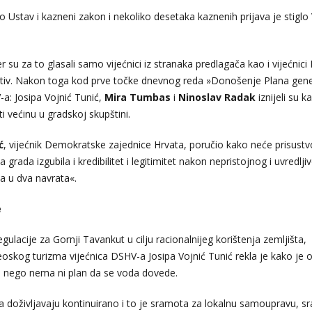
 Ustav i kazneni zakon i nekoliko desetaka kaznenih prijava je stiglo
su za to glasali samo vijećnici iz stranaka predlagača kao i vijećnic
protiv. Nakon toga kod prve točke dnevnog reda »Donošenje Plana gen
-a: Josipa Vojnić Tunić,
M
ira Tumbas
i
Ninoslav Radak
iznijeli su k
 većinu u gradskoj skupštini.
ć
, vijećnik Demokratske zajednice Hrvata, poručio kako neće prisustv
 grada izgubila i kredibilitet i legitimitet nakon nepristojnog i uvredlji
a u dva navrata«.
e
lacije za Gornji Tavankut u cilju racionalnijeg korištenja zemljišta,
eoskog turizma vijećnica DSHV-a Josipa Vojnić Tunić rekla je kako je 
 nego nema ni plan da se voda dovede.
eta doživljavaju kontinuirano i to je sramota za lokalnu samoupravu, 