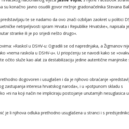
ima su konačno javno osudili govor mržnje gradonačelnika Stevana Bak
predstavljaju te se nadamo da ovo znači ozbiljan zaokret u politici 
uetničke netrpeljivosti spram Hrvata i Republike Hrvatske«, napisala j
nutar stranke ili je po srijedi nešto drugo«.
aslovima: »Raskol u DSHV-u: Ogradili se od naprednjaka, a Žigmanov nij
ako »nema raskola u DSHV-u«. U priopćenju se navodi kako se »ovakv
ta te očito služe kao alat za destabilizaciju jedine autentične manjinske
 prethodno dogovoren i usuglašen i da je njihovo obraćanje »predstavl
nog zastupanja interesa hrvatskog naroda«, i u »potpunom skladu s
o »ni na koji način ne impliciraju postojanje unutarnjih nesuglasica 
unić je li njihova odluka prethodno usuglašena u stranci i s predsjedni