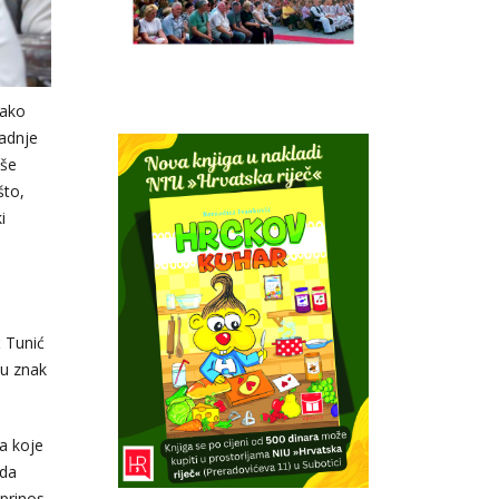
kako
radnje
aše
što,
i
ć Tunić
 u znak
da koje
ada
oprinos