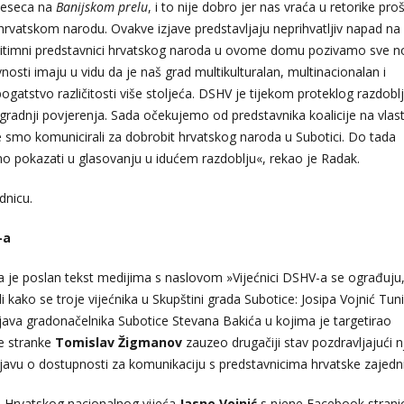
jeseca na
Banijskom prelu
, i to nije dobro jer nas vraća u retorike proš
atskom narodu. Ovakve izjave predstavljaju neprihvatljiv napad na
gitimni predstavnici hrvatskog naroda u ovome domu pozivamo sve no
nosti imaju u vidu da je naš grad multikulturalan, multinacionalan i
bogatstvo različitosti više stoljeća. DSHV je tijekom proteklog razdobl
zgradnji povjerenja. Sada očekujemo od predstavnika koalicije na vlast
smo komunicirali za dobrobit hrvatskog naroda u Subotici. Do tada
emo pokazati u glasovanju u idućem razdoblju«, rekao je Radak.
dnicu.
-a
a je poslan tekst medijima s naslovom »Vijećnici DSHV-a se ograđuju,
ako se troje vijećnika u Skupštini grada Subotice: Josipa Vojnić Tuni
java gradonačelnika Subotice Stevana Bakića u kojima je targetirao
te stranke
Tomislav Žigmanov
zauzeo drugačiji stav pozdravljajući 
zjavu o dostupnosti za komunikaciju s predstavnicima hrvatske zajedn
ce Hrvatskog nacionalnog vijeća
Jasne Vojnić
s njene Facebook strani