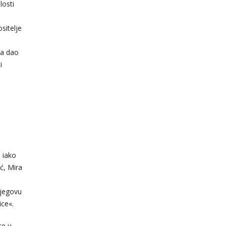
losti
sitelje
ja dao
i
 iako
ć, Mira
njegovu
ice«.
ce u