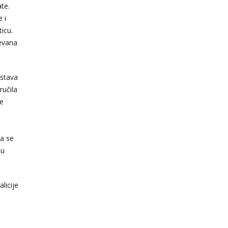
te.
 i
icu.
evana
dstava
ručila
je
u
a se
 u
licije