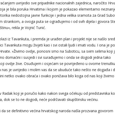
aćanjem uvrijedio sve pripadnike nacionalnih zajednica, naročito Hrva
ja je bila poruka Hrvatima i kojom je pokazao elementarno neznanje
orika nedostojna javne funkcije i jedna velika sramota za Grad Subot
 strankom, a ovoga puta se ograđujemo i od svih dijela i govora St
inu«, rekla je Vojnić Tunić.
azi iz Tavankuta, i premda je urađen plan i projekt nije se našlo sre
i Tavankuta mogu živjeti kao i svi ostali ljudi i imati vodu. I ona je po
Hrvate. »Živimo ovdje, ponosni smo na Suboticu, sa svim selima koji 
mo domaćini i susjedi i svi surađujemo i onda se dogodi jedna tako
 koji ovdje žive. Osuđujem i osjećam se povrijeđeno u ovome trenutk
as je uvrijedio i molim vas da se ubuduće tako nešto ne događa i d
ini netko ovako obraća i ovako ponižava bilo koga od nas koji živimo
av Radak koji je poručio kako nakon svega očekuju od predstavnika koa
, dok se to ne dogodi, neće podržavati skupštinsku većinu.
ti da se definitivno većina hrvatskog naroda našla prozvana govorom