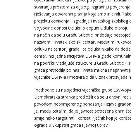
stvaranju prostora za dijalog i izgradnju povjerenja
rješavanja otvorenih pitanja koja smo inicirali. Tak
projektu osnivanja i izgradnje Hrvatskog školskog 
Vojvodine donosi Odluku o dopuni Odluke o broju i 
na način da se u Gradu Subotici pridodaje postoj
nazivom 'Hrvatski školski centar‘. Međutim, rukovod
odluku na teritorij grada i ta odluka nikako da dođe
centar, niti jedna inicijativa DSHV-a glede komunaln
na podršku vladajuće strukture u Gradu Subotici«, re
grada prethodila po nas Hrvate mučna i neprihvatlj
vijećnike DSHV-a i motiviralo da u znak prosvjeda 
Prethodno su na sjednici vijećničke grupe LSV-Vojv
Demokratska stranka predložili da se u dnevni red
povodom neprimjerenog ponašanja i izjava gradona
je, među ostalim, da je javnost potrešena onim što
smije nitko targetirati i koristiti rječnik koji je kor
ograde u Skupštini grada i javnoj upravi.