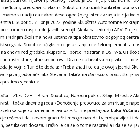
, međutim, predstavnici vlasti u Subotici nisu učinili konkretan pomak 
o imamo situaciju da nakon desetogodišnjeg intenziviranja inicijative 
centra u Subotici, 7. lipnja 2022. godine Skupština Autonomne Pokraji
prostornom rasporedu javnih srednjih škola na teritoriju APV. To je 
ećim srednjim školama nova ustanova tipa obrazovno-odgojnog centr
stvo grada Subotice očigledno nije u stanju i ne želi implementirati o
 na dnevni red gradske skupštine, i pored inzistiranja DSHV-a. Uz škol
e infrastrukture, atarskih putova, Drame na hrvatskom jeziku itd. nije 
kla je Vojnić Tunić te dodala: »Treba znati i to da je ovoj sjednici Sk
iva izjava gradonačelnika Stevana Bakića na
Banijskom
prelu
, što je s
napustimo sjednicu«.
ođani, ZLF, DZH – Biram Suboticu, Narodni pokret Srbije Miroslav Alek
 uvrsti i točka dnevnog reda »Donošenje preporuke za smirivanje nape
čelnika koje su uznemirile javnost«. U ime predlagača
Luka Vučina
 je rečeno i da u ovom gradu živi mnogo naroda i vjeroispovijesti i d
išten, bez ikakvih dokaza. Tražio je da se o tome raspravlja i da se svi j