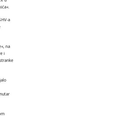
ića«.
DSHV-a
e
e«, na
e i
 stranke
jalo
unutar
kom