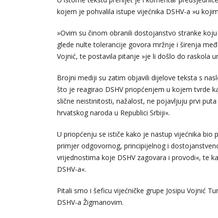
kojem je pohvalila istupe vijećnika DSHV-a »u koj
»Ovim su činom obranili dostojanstvo stranke koju 
glede nulte tolerancije govora mržnje i širenja međ
Vojnić, te postavila pitanje »je li došlo do raskola u
Brojni mediji su zatim objavili dijelove teksta s n
što je reagirao DSHV priopćenjem u kojem tvrde k
slične neistinitosti, nažalost, ne pojavljuju prvi pu
hrvatskog naroda u Republici Srbiji«.
U priopćenju se ističe kako je nastup vijećnika bio
primjer odgovornog, principijelnog i dostojanstve
vrijednostima koje DSHV zagovara i provodi«, te kak
DSHV-a«.
Pitali smo i šeficu vijećničke grupe Josipu Vojnić T
DSHV-a Žigmanovim.