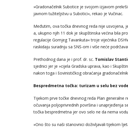
»Gradonačelnik Subotice je svojom izjavom prekršio
javnom tužiteljstvu u Subotici«, rekao je Vučinac.
Međutim, ova točka dnevnog reda nije usvojena, jer 
a, ukupno njih 11 dok je skupštinska većina bila 
regulacije Gornjeg Tavankuta« troje vijećnika DSHV
raskidaju suradnju sa SNS-om i više neće podržavati
Prethodnog dana je i prof. dr. sc.
Tomislav Stanti
sjednici jer je »cijela Gradska uprava, kao i Skupština
nakon toga i šovinističkog obraćanja gradonačelnik
Bespredmetna točka: turizam u selu bez vod
Tijekom prve točke dnevnog reda Plan generalne regu
očuvanja poljoprivrednih površina i unaprjeđenja s
točka bespredmetna jer ovo selo ne da nema vodu
»Ono što su naši stanovnici doživljavali tijekom lj