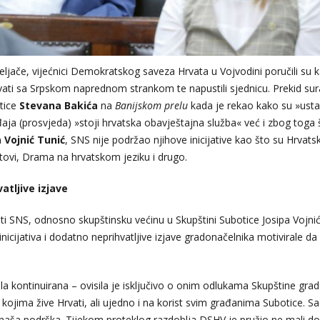
eljače, vijećnici Demokratskog saveza Hrvata u Vojvodini poručili su 
đivati sa Srpskom naprednom strankom te napustili sjednicu. Prekid su
tice
Stevana Bakića
na
Banijskom prelu
kada je rekao kako su »ust
aja (prosvjeda) »stoji hrvatska obavještajna služba« već i zbog toga 
a
Vojnić Tunić
, SNS nije podržao njihove inicijative kao što su Hrvatsk
utovi, Drama na hrvatskom jeziku i drugo.
atljive izjave
ti SNS, odnosno skupštinsku većinu u Skupštini Subotice Josipa Vojni
icijativa i dodatno neprihvatljive izjave gradonačelnika motivirale da
bila kontinuirana – ovisila je isključivo o onim odlukama Skupštine gra
kojima žive Hrvati, ali ujedno i na korist svim građanima Subotice. S
a i naša podrška. Tijekom proteklog razdoblja DSHV je pružio ne mali d