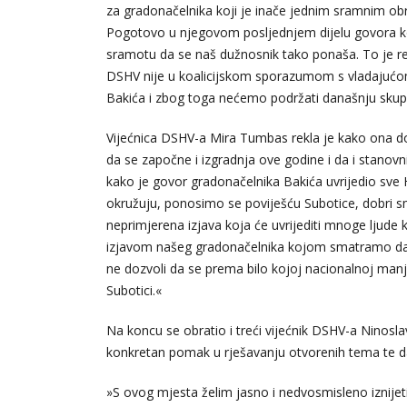
za gradonačelnika koji je inače jednim sramnim obr
Pogotovo u njegovom posljednjem dijelu govora ko
sramotu da se naš dužnosnik tako ponaša. To je ret
DSHV nije u koalicijskom sporazumom s vladajućom
Bakića i zbog toga nećemo podržati današnju skupšt
Vijećnica DSHV-a Mira Tumbas rekla je kako ona dol
da se započne i izgradnja ove godine i da i stanovnic
kako je govor gradonačelnika Bakića uvrijedio sve 
okružuju, ponosimo se poviješću Subotice, dobri s
neprimjerena izjava koja će uvrijediti mnoge ljude
izjavom našeg gradonačelnika kojom smatramo da n
ne dozvoli da se prema bilo kojoj nacionalnoj manj
Subotici.«
Na koncu se obratio i treći vijećnik DSHV-a Ninosl
konkretan pomak u rješavanju otvorenih tema te da
»S ovog mjesta želim jasno i nedvosmisleno iznije