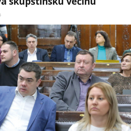
a skupštinsku većinu
6