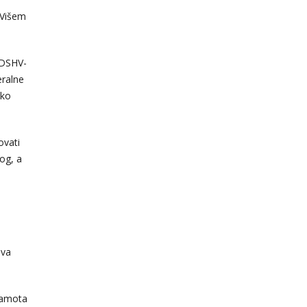
 Višem
i DSHV-
eralne
ako
ovati
vog, a
ova
sramota