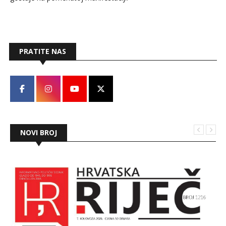
svibnja i traju do kraja rujna.
PRATITE NAS
NOVI BROJ