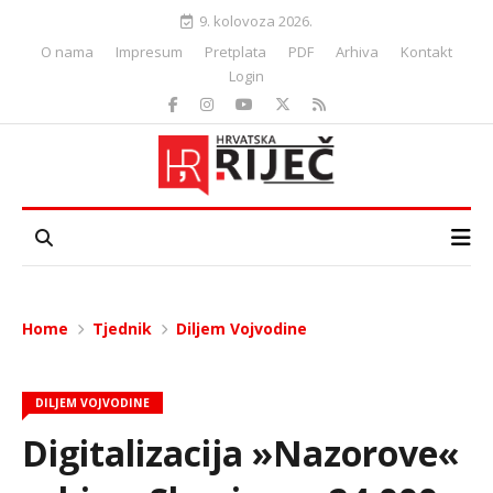
9. kolovoza 2026.
O nama
Impresum
Pretplata
PDF
Arhiva
Kontakt
Login
Home
Tjednik
Diljem Vojvodine
DILJEM VOJVODINE
Digitalizacija »Nazorove«