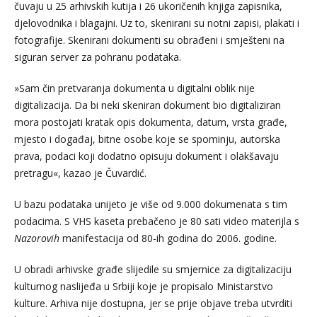
čuvaju u 25 arhivskih kutija i 26 ukoričenih knjiga zapisnika,
djelovodnika i blagajni. Uz to, skenirani su notni zapisi, plakati i
fotografije. Skenirani dokumenti su obrađeni i smješteni na
siguran server za pohranu podataka.
»Sam čin pretvaranja dokumenta u digitalni oblik nije
digitalizacija. Da bi neki skeniran dokument bio digitaliziran
mora postojati kratak opis dokumenta, datum, vrsta građe,
mjesto i događaj, bitne osobe koje se spominju, autorska
prava, podaci koji dodatno opisuju dokument i olakšavaju
pretragu«, kazao je Čuvardić.
U bazu podataka unijeto je više od 9.000 dokumenata s tim
podacima. S VHS kaseta prebačeno je 80 sati video materijla s
Nazorovih
manifestacija od 80-ih godina do 2006. godine.
U obradi arhivske građe slijedile su smjernice za digitalizaciju
kulturnog naslijeđa u Srbiji koje je propisalo Ministarstvo
kulture. Arhiva nije dostupna, jer se prije objave treba utvrditi