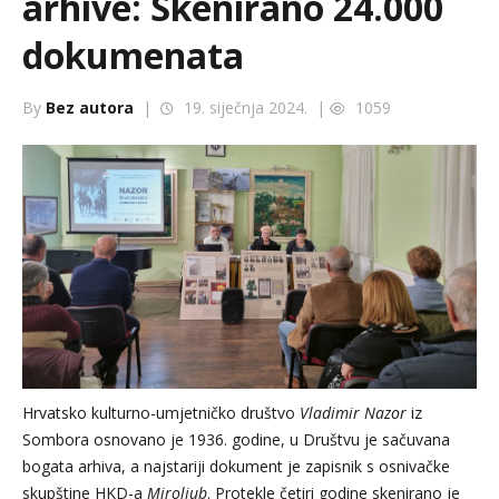
arhive: Skenirano 24.000
dokumenata
By
Bez autora
|
19. siječnja 2024. |
1059
Hrvatsko kulturno-umjetničko društvo
Vladimir Nazor
iz
Sombora osnovano je 1936. godine, u Društvu je sačuvana
bogata arhiva, a najstariji dokument je zapisnik s osnivačke
skupštine HKD-a
Miroljub
. Protekle četiri godine skenirano je