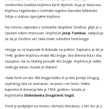
somborska Gradska knjižnica
Karlo Bijelicki
, koja je
Nazorovu
knjižnicu registrirala u Centralni registra Narodne biblioteke
Srbije u statusu specijalne knjižnice.
Na osnovu zapisnika s osnivačke skupštine Društva, gdje je u
Upravni odbor imenovan i knjižničar
Josip Tumbas
, zaključuje
se da je Društvo već tada imalo određeni fond knjiga.
»Knjige su se kupovale ili dobivale na poklon. Zapisano je da je
1946. godine knjižnica imala 482 knjige, dva dnevna lista i dva
časopisa i da su čitatelji posudili 402 knjige. Knjižnica je radila
svakoga dana«, kazala je Matarić.
»Mali fond od oko 400 knjiga koliko ih je bilo poslije Drugog
svjetskog rata se uvećavao, ne puno i ne često. Velika
kupovina ili donacija bila je 1969. godine«, kazala je
knjižničarka
Slobodanka Dragićević
Vagić
.
Fond je podijeljen na stranu i domaću literaturu, s tim što je u