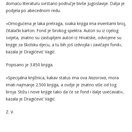
domaću literaturu svrstano područje bivše Jugoslavije. Dalja je
podjela po abecednom redu.
»Omogućena je laka pretraga, svaka knjiga ima inventarni broj,
čitalački karton. Fond je širokog spektra. Autori su iz cijelog
svijeta, znatno su zastupljeni autori iz Hrvatske, odvojene su
knjige za školsku djecu, a tu bih još izdvojila i zavičajni fond«,
kazala je Dragićević Vagić.
Popisano je 3.850 knjiga.
»Specijalna knjižnica, kakav status ima ova
Nazorova
, mora
imati najmanje 2.500 knjiga, a ovdje je znatno više od tog
broja. Stižu i nove knjige tako da će se fond i dalje uvećavati«,
kazala je Dragićević Vagić.
Z. V.