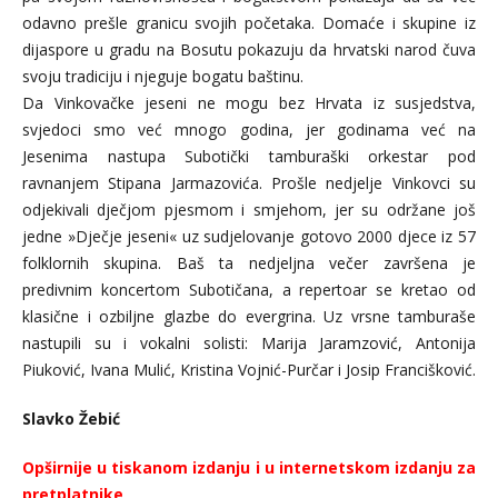
odavno prešle granicu svojih početaka. Domaće i skupine iz
dijaspore u gradu na Bosutu pokazuju da hrvatski narod čuva
svoju tradiciju i njeguje bogatu baštinu.
Da Vinkovačke jeseni ne mogu bez Hrvata iz susjedstva,
svjedoci smo već mnogo godina, jer godinama već na
Jesenima nastupa Subotički tamburaški orkestar pod
ravnanjem Stipana Jarmazovića. Prošle nedjelje Vinkovci su
odjekivali dječjom pjesmom i smjehom, jer su održane još
jedne »Dječje jeseni« uz sudjelovanje gotovo 2000 djece iz 57
folklornih skupina. Baš ta nedjeljna večer završena je
predivnim koncertom Subotičana, a repertoar se kretao od
klasične i ozbiljne glazbe do evergrina. Uz vrsne tamburaše
nastupili su i vokalni solisti: Marija Jaramzović, Antonija
Piuković, Ivana Mulić, Kristina Vojnić-Purčar i Josip Francišković.
Slavko Žebić
Opširnije u tiskanom izdanju i u internetskom izdanju za
pretplatnike