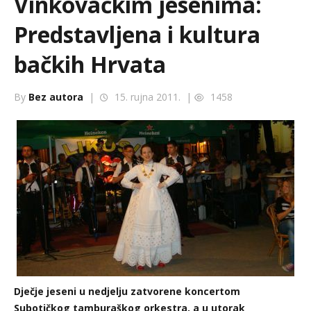
Vinkovačkim jesenima:
Predstavljena i kultura
bačkih Hrvata
By
Bez autora
|
15. rujna 2011. |
1458
Dječje jeseni u nedjelju zatvorene koncertom
Subotičkog tamburaškog orkestra, a u utorak