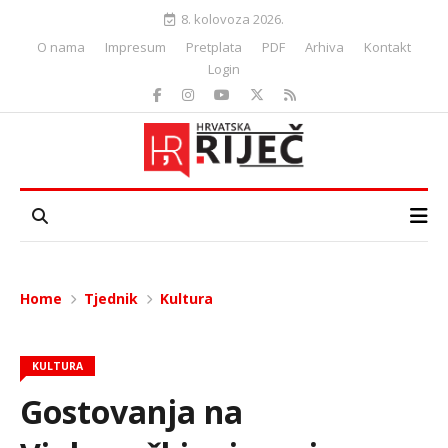
8. kolovoza 2026.
O nama
Impresum
Pretplata
PDF
Arhiva
Kontakt
Login
Home
Tjednik
Kultura
KULTURA
Gostovanja na