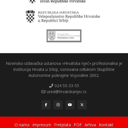
Novinsko-izdavačka ustanova »Hrvatska riječ« profesionalna je
institucija Hrvata u Srbiji, osnovana odlukom Skupštine
Autonomne pokrajine Vojvodine 2002.
024 55-33-55
ured@hrvatskarijec.rs
O nama
Impresum
Pretplata
PDF
Arhiva
Kontakt