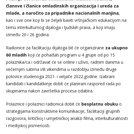
članove i članice omladinskih organizacija i
ureda
za
mlade, a naročito za pripadnike nacionalnih manjina
,
kao i sve one koji bi se željeli baviti vršnjačkom edukacijom na
temu interkulturnog dijaloga i ljudskih prava, a koji imaju
između 20 i 26 godina.
Radionice za facilitaciju dijaloga bit će organizirane
za ukupno
60 mladih
koji će pohađati program u 4 grupe od po 15
polaznika/ca i održavat će se online i uživo, radnim danima u
večernjim satima i/ili vikendima u razdoblju između druge
polovice studenoga 2021. i veljače 2022.godine. Izabrani
kandidati i kandidatkinje dobit će planirani raspored rada po
skupinama nakon završetka procesa odabira.
Polaznice i polaznici radionica dobit će
besplatnu obuku
o
strategijama konstruktivne komunikacije, facilitaciji grupnih
razgovora, kritičkoj i umjetničkoj analizi filma, interkulturalnosti
i medijskoj pismenosti.