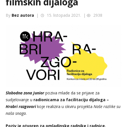
filmskih dijaloga
By
Bez autora
|
15. listopada 2021. |
2938
Slobodna zona Junior
poziva mlade da se prijave za
sudjelovanje u
radionicama za facilitaciju dijaloga –
Hrabri razgovori
koje realizira u okviru projekta
Naše razlike su
naša snaga
.
Poziv je otvoren za omladinske radnike i radnice,