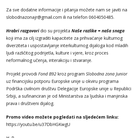
Za sve dodatne informacije i pitanja možete nam se javiti na
slobodnazonajr@gmail.com
ili na telefon 0604050485.
Hrabri razgovori
dio su projekta
Naše razlike = naša snaga
koji ima za cilj izgraditi kapacitete za prihvaćanje kulturnog
diverziteta i uspostavljanje interkulturnog dijaloga kod mladih
ljudi različitog podrijetla, kulture i vjere, kroz proces
neformalnog učenja, interakciju i stvaranje.
Projekt provodi
Fond B92
kroz program
Slobodna zona Junior
uz financijsku potporu Europske unije u okviru programa
Podrška civilnom društvu Delegacije Europske unije u Republici
Srbiji, a sufinanciran je od Ministarstva za ljudska i manjinska
prava i društveni dijalog.
Promo video
možete pogledati na sljedećem linku:
https://youtu.be/u37DbHGKwgU
H. R.