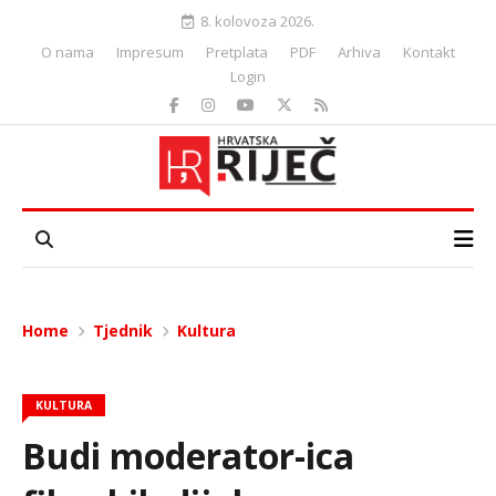
8. kolovoza 2026.
O nama
Impresum
Pretplata
PDF
Arhiva
Kontakt
Login
Home
Tjednik
Kultura
KULTURA
Budi moderator-ica