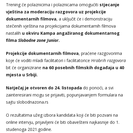
Trening će polaznicima i polaznicama omogućiti
st
je
canje
v
j
eština
za moderaciju razgovora uz projekcije
dokumentarnih filmova
, a uključit će i demonstraciju
stečenih vještina na projekcijama dokumentarnih filmova
nastalih
u okviru Kampa angaž
ir
anog dokumentarnog
filma
Slobodne zone Junior
.
Projekcije dokumentarnih filmova
, praćene razgovorima
koje će voditi mladi facilitatori i facilitatorice
Hrabrih razgovora
bit će organizirane
na 60 posebnih filmskih događaja u 40
m
j
esta
u Srbiji.
Natječaj
je otvoren do 24.
listopada
do ponoći, a svi
zainteresirani mogu se prijaviti, popunjavanjem formulara na
sajtu
slobodnazona.rs
O rezultatima užeg izbora kandidata koji će biti pozvani na
online intervju, prijavljeni će biti obavešteni najkasnije do 1.
studenoga 2021.godine.