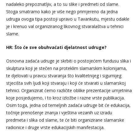
nadaleko prepoznatljiv, a to su slike i predmeti od slame.
Stoga smatramo kako je više nego primjereno da jedna
udruga ovoga tipa postoji upravo u Tavankutu, mjestu odakle
je i krenuo val organiziranog likovnog stvaralaštva u tehnici
slame.
HR: Što će sve obuhvaćati djelatnost udruge?
Osnovna zadaća udruge je skrbiti o postojećem fundusu slika i
skulptura koji je stečen na proteklim slamarskim kolonijama,
te djelovati u pravcu stvaranja što kvalitetnijeg i sigurnijeg
stjecišta svih ljudi koji stvaraju i koji će stvarati u slamarskoj
tehnici. Organizirat ćemo različite oblike prezentacije umjetnina
koje posjedujemo, i to kroz izložbe i razne vrste publikacija.
Osim toga, jedna od temeljnih zadaća udruge bit će edukacija,
točnije prenošenje znanja i vještina vezanih uz izradu
predmeta i slika od slame, te će biti organizirane slamarske
radionice i druge vrste edukacijskih manifestacija.