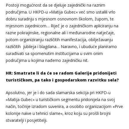
Postoji mogućnost da se djeluje zajednički na raznim
područjima. U HKPD-u »Matija Gubec« već smo ustalili vrlo
dobru suradnju s mjesnom osnovnom školom, župom, te
mjesnom zajednicom… Riječ je o zajedničkom apliciranju na
razne pokrajinske, regionalne ali i međunarodne natječaje,
potom organiziranju različitih manifestacija, obilježavanju
različitih jubileja i blagdana… Naravno, i ubuduće planiramo
surađivati sa spomenutim institucijama u svim onim
područjima u kojima nađemo zajedničku nit.
HR: Smatrate li da će se radom Galerije pridonijeti
turističkom, pa tako i gospodarskom razvitku sela?
Apsolutno, jer je i do sada slamarska sekcija pri HKPD-u
»Matija Gubec« u turističkom segmentu pridonijela na svoj
način, točnije izradom suvenira, a osobito organizacijom »Prve
kolonije naive u tehnici slame«, kroz koju su prošli brojni
stvaratelji i posjetitelji.