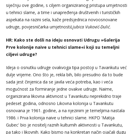
siječnju ove godine, s ciljem organiziranog pristupa umjetnosti
u tehnici slame, a time i unapređenja društvenih i turističkih
aspekata na razini sela, kaže predsjednica novoosnovane
udruge, povjesničarka umjetnosti
Ljubica Vuković-Dulić
.
HR: Kako ste došli na ideju osnovati Udrugu »
Galerija
Prve kolonije naive u tehnici slame«
i koji su temeljni
ciljevi udruge?
Ideja o osnutku udruge ovakvoga tipa postoji u Tavankutu već
dulje vrijeme. Ono što je, rekla bih, bilo presudno da to bude
sada jest činjenica da se javila veća potreba, kao i veća
mogućnost za formiranje jedne ovakve udruge. Naime,
organizirana likovna aktivnost u Tavankutu neprekidno traje
pedeset godina, odnosno Likovna kolonija u Tavankutu
osnovana je 1961. godine, a na njezinim je temeljima nastala
1986. i Prva kolonija naive u tehnici slame. HKPD 'Matija
Gubec' bio je nositelj raznih kulturnih aktivnosti u Tavankutu,
pa tako i likovnih. Kako bismo na konkretan način ojačali dugu