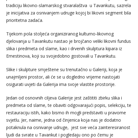
tradiciju likovno-slamarskog stvaralaštva u Tavankutu, sazrela
je inicijativa za osnivanjem udruge kojoj bi likovni segment bila
prioritetna zadaća.
Tijekom pola stoljeća organiziranog kulturno-likovnog
djelovanja u Tavankutu nastao je brojčano veliki likovni fundus
slika i predmeta od slame, kao i drvenih skulptura kipara iz
Ernestinova, koji su svojedobno gostovali u Tavankutu.
Slike i skulpture smještene su trenutačno u Galeriji, koja je
unajmljeni prostor, ali će se u dogledno vrijeme nastojati
osigurati uvjeti da Galerija ima svoje vlastite prostorije.
Jedan od osnovnih ciljeva Galerije jest zaštititi zbirku slika i
predmeta od slame, te obaviti odgovarajući popis, selekciju, te
restauraciju istih, kako bismo ih mogli predstaviti u pravome
svjetlu. Jer, naime, jedna od činjenica koja nas je dodatno
potaknula na osnivanje udruge, jest sve veća zainteresiranost
ljudi da svrate u Tavankut i pogledaju ono po čemu je