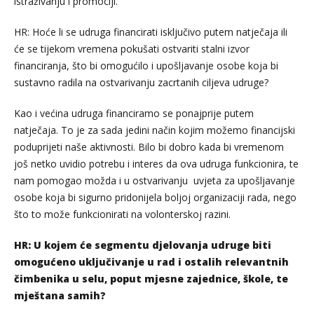
istraživanju i promociji.
HR: Hoće li se udruga financirati isključivo putem natječaja ili
će se tijekom vremena pokušati ostvariti stalni izvor
financiranja, što bi omogućilo i upošljavanje osobe koja bi
sustavno radila na ostvarivanju zacrtanih ciljeva udruge?
Kao i većina udruga financiramo se ponajprije putem
natječaja. To je za sada jedini način kojim možemo financijski
poduprijeti naše aktivnosti. Bilo bi dobro kada bi vremenom
još netko uvidio potrebu i interes da ova udruga funkcionira, te
nam pomogao možda i u ostvarivanju uvjeta za upošljavanje
osobe koja bi sigurno pridonijela boljoj organizaciji rada, nego
što to može funkcionirati na volonterskoj razini.
HR: U kojem će segmentu djelovanja udruge biti
omogućeno uključivanje u rad i ostalih relevantnih
čimbenika u selu, poput mjesne zajednice, škole, te
mještana samih?