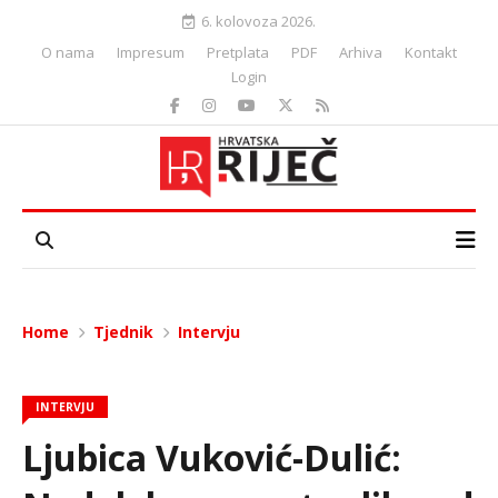
6. kolovoza 2026.
O nama
Impresum
Pretplata
PDF
Arhiva
Kontakt
Login
Home
Tjednik
Intervju
INTERVJU
Ljubica Vuković-Dulić: