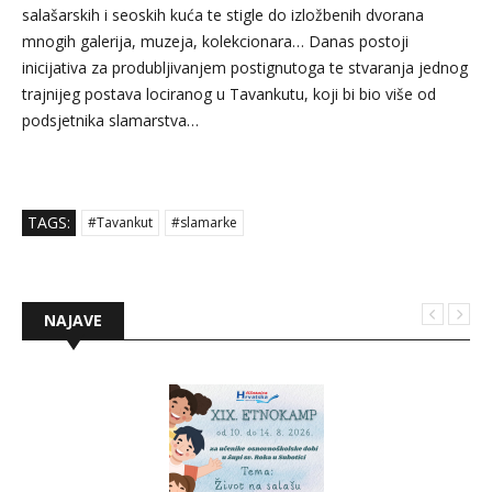
salašarskih i seoskih kuća te stigle do izložbenih dvorana
mnogih galerija, muzeja, kolekcionara… Danas postoji
inicijativa za produbljivanjem postignutoga te stvaranja jednog
trajnijeg postava lociranog u Tavankutu, koji bi bio više od
podsjetnika slamarstva…
TAGS:
#Tavankut
#slamarke
NAJAVE