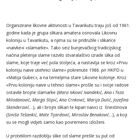
Organizirane likovne aktivnosti u Tavankutu traju još od 1961.
godine kada je grupa slikara amatera osnovala Likovnu
koloniju u Tavankutu, a njima su se pridružile i slikarice
»naivke«i »slamarke«
.
Tako seiz bunjevačkog tradicijskog
načina pletenja slame razvilo stvaralaštvo izrade slika od
slame, koje traje već pola stoljeća, a nastavlja se kroz »Prvu
koloniju naive utehnici slame« pokrenute 1986. pri HKPD-u
»Matija Gubec«
,
a na temeljima stare Likovne kolonije. Kroz
»Prvu koloniju naive u tehnici slame« prošle su i svoje radove
ostavile brojne slamarke (
Mara Ivković Ivandekić
,
Ana
i
Teza
Milodanović
,
Marga Stipić
,
Ana Crnković
,
Marija Dulić
,
Jozefina
Skenderovi
ć…), ali i brojni slikari te kipari naivci iz Enestinova
(
Siniša Tešankić
,
Mate Tijardović
,
Miroslav Benaković
…), a koji
su se mogli vidjeti samo kao povremeno izloženi.
U proteklom razdoblju slike od slame prešle su put od