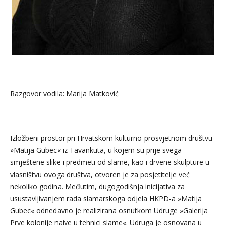
Razgovor vodila: Marija Matković
Izložbeni prostor pri Hrvatskom kulturno-prosvjetnom društvu
»Matija Gubec« iz Tavankuta, u kojem su prije svega
smještene slike i predmeti od slame, kao i drvene skulpture u
vlasništvu ovoga društva, otvoren je za posjetitelje već
nekoliko godina. Međutim, dugogodišnja inicijativa za
usustavljivanjem rada slamarskoga odjela HKPD-a »Matija
Gubec« odnedavno je realizirana osnutkom Udruge »Galerija
Prve kolonije naive u tehnici slame«. Udruga je osnovana u