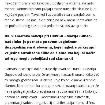
Također moram reći kako se u posljednje vrijeme, na našu
radost, samoinicijativno javljaju razne turističke skupine ljudi
koji žele posjetiti Tavankut i upoznati se sa stvaralaštvom u
tehnici slame. Ta nas je činjenica na neki način i potaknula da
se počnemo organizirati na jedan novi, sustavniji način.
HR: Slamarska sekcija pri HKPD-u »Matija Gubec«
nadaleko je poznata po svom uspješnom
dugogodišnjem djelovanju, koje najbolje prikazuju
vrijedne autohtone slike od slame. Na koji bi način
udruga mogla poboljšati rad slamarki?
Slamarska sekcija i dalje ostaje djelovati pri HKPD-u »Matija
Gubec«, odnosno svoje će aktivnosti nastaviti onako kako već
to mnogo godina radi. »Galerija Prve kolonije naive u tehnici
slame«
,
kao partnerska udruga HKPD-a »Matija Gubec«, bit će
na raspolaganju oko preuzimanja radova nastalih na koloniji,
potom će sudjelovati u koordinaciji pojedinih aktivnosti,
prezentaciji radova, organizaciji manifestacija i tome slično.