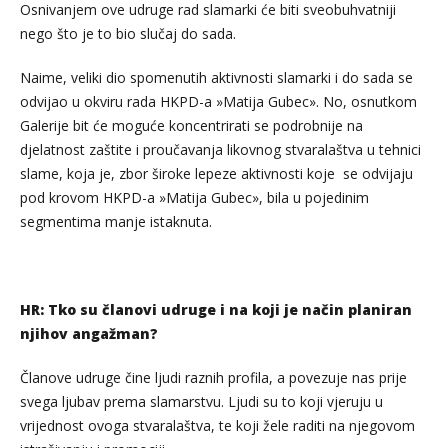
Osnivanjem ove udruge rad slamarki će biti sveobuhvatniji
nego što je to bio slučaj do sada.
Naime, veliki dio spomenutih aktivnosti slamarki i do sada se
odvijao u okviru rada HKPD-a »Matija Gubec». No, osnutkom
Galerije bit će moguće koncentrirati se podrobnije na
djelatnost zaštite i proučavanja likovnog stvaralaštva u tehnici
slame, koja je, zbor široke lepeze aktivnosti koje se odvijaju
pod krovom HKPD-a »Matija Gubec», bila u pojedinim
segmentima manje istaknuta.
HR: Tko su članovi udruge i na koji je način planiran
njihov angažman?
Članove udruge čine ljudi raznih profila, a povezuje nas prije
svega ljubav prema slamarstvu. Ljudi su to koji vjeruju u
vrijednost ovoga stvaralaštva, te koji žele raditi na njegovom