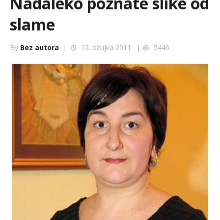
Nadaleko poznate slike od
slame
By
Bez autora
|
12. ožujka 2011. |
5446