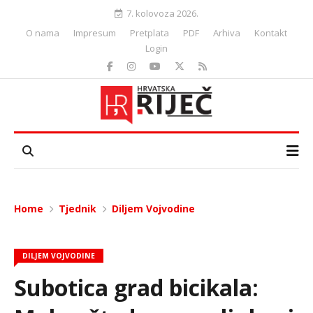
7. kolovoza 2026.
O nama
Impresum
Pretplata
PDF
Arhiva
Kontakt
Login
Home
Tjednik
Diljem Vojvodine
DILJEM VOJVODINE
Subotica grad bicikala: