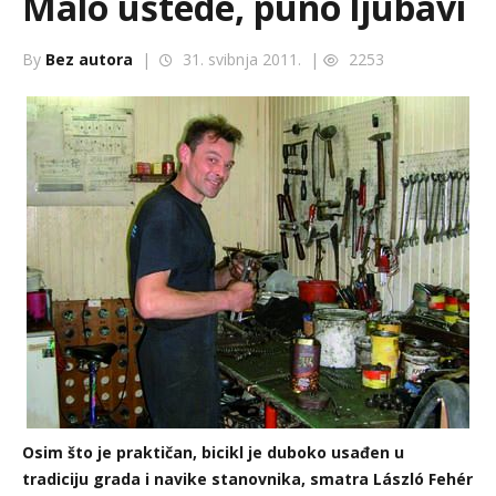
Malo uštede, puno ljubavi
By
Bez autora
|
31. svibnja 2011. |
2253
Osim što je praktičan, bicikl je duboko usađen u
tradiciju grada i navike stanovnika, smatra László Fehér