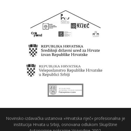
Novinsko-izdavačka ustanova »Hrvatska riječ« profesionalna je
institucija Hrvata u Srbiji, osnovana odlukom Skupštine
Autonomne pokrajine Vojvodine 2002.