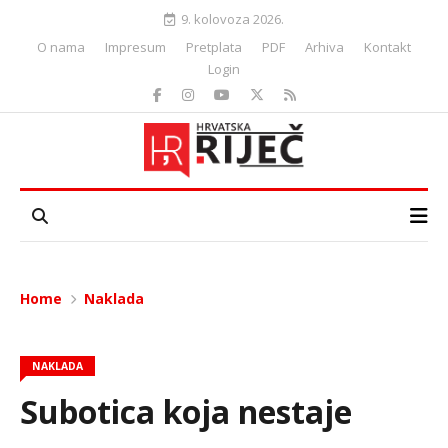
9. kolovoza 2026.
O nama
Impresum
Pretplata
PDF
Arhiva
Kontakt
Login
Home
Naklada
NAKLADA
Subotica koja nestaje