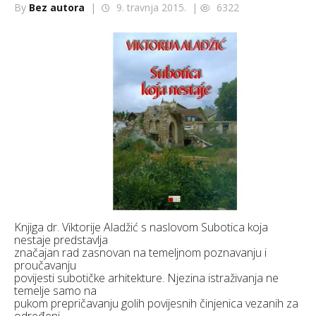
By
Bez autora
|
9. travnja 2015. |
6322
Knjiga dr. Viktorije Aladžić s naslovom Subotica koja
nestaje predstavlja
značajan rad zasnovan na temeljnom poznavanju i
proučavanju
povijesti subotičke arhitekture. Njezina istraživanja ne
temelje samo na
pukom prepričavanju golih povijesnih činjenica vezanih za