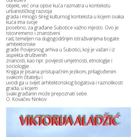
određeni
objekt, već ona opise kuća razmatra u kontekstu
urbanističkog razvoja
grada i mnogo šireg kulturnog konteksta u kojem svaka
kuća ima svoje
posebno, za građane Subotice važno mjesto. Ovo je
istovremeno i znanstveni
rad, temeljen na dugogodišnjim istraživanjima bogate
arhitektonske
građe Povijesnog arhiva u Subotici, koji je važan i iz
aspekta društvenih
znanosti, kao npr. povijesti umjetnosti, etnologije i
sociologije.
Knjiga je pisana pristupačnim jezikom, prilagođenim
svakom čitatelju i
uvodi ga u svijet arhitektonskog bogatsva i raznolikosti
grada, u kojem
svaki građanin može prepoznati sebe.
O. Kovačev Ninkov