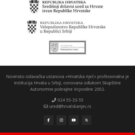
Novinsko-izdavačka ustanova »Hrvatska riječ« profesionalna je
institucija Hrvata u Srbiji, osnovana odlukom Skupštine
Autonomne pokrajine Vojvodine 2002.
024 55-33-55
ured@hrvatskarijec.rs