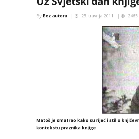
Uz Svjetski dan knjige
By
Bez autora
|
25. travnja 2011. |
2465
Matoš je smatrao kako su riječ i stil u knjiže
kontekstu praznika knjige