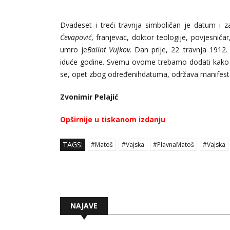
Dvadeset i treći travnja simboličan je datum i 
Ćevapović
, franjevac, doktor teologije, povjesniča
umro je
Balint Vujkov
. Dan prije, 22. travnja 191
iduće godine. Svemu ovome trebamo dodati kako je
se, opet zbog određenihdatuma, održava manifestaci
Zvonimir Pelajić
Opširnije u tiskanom izdanju
TAGS:
#Matoš
#Vajska
#PlavnaMatoš
#Vajska
NAJAVE