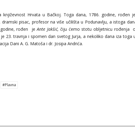
za književnost Hrvata u Bačkoj. Toga dana, 1786. godine, rođen 
r, dramski pisac, profesor na više učilišta u Podunavlju, a istoga da
2. godine, rođen je
Ante Jakšić,
čiju ćemo stotu obljetnicu rođenja ob
 23. travnja i spomen dan svetog Jurja, a nekoliko dana iza toga u
ja Dani A. G. Matoša i dr. Josipa Andrića.
#Plavna