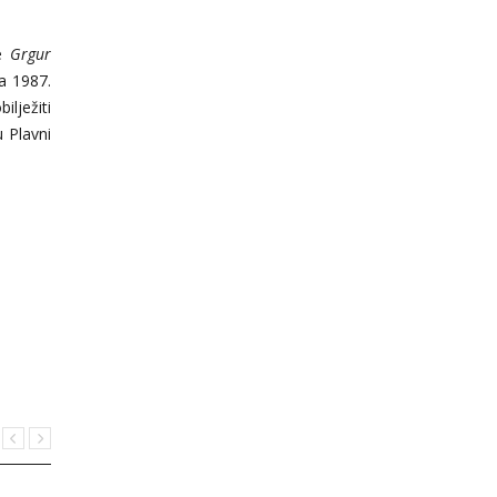
je
Grgur
na 1987.
ilježiti
 Plavni