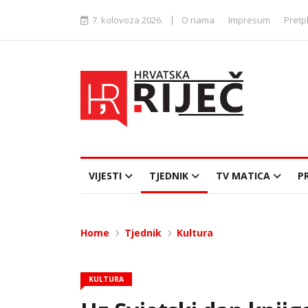
|
7. kolovoza 2026.
O nama
Impresum
Pretp
VIJESTI
TJEDNIK
TV MATICA
P
Home
Tjednik
Kultura
KULTURA