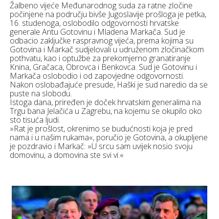
Žalbeno vijeće Međunarodnog suda za ratne zločine
počinjene na području bivše Jugoslavije prošloga je petka,
16. studenoga, oslobodilo odgovornosti hrvatske
generale Antu Gotovinu i Mladena Markača. Sud je
odbacio zaključke raspravnog vijeća, prema kojima su
Gotovina i Markač sudjelovali u udruženom zločinačkom
pothvatu, kao i optužbe za prekomjerno granatiranje
Knina, Gračaca, Obrovca i Benkovca. Sud je Gotovinu i
Markača oslobodio i od zapovjedne odgovornosti.
Nakon oslobađajuće presude, Haški je sud naredio da se
puste na slobodu.
Istoga dana, priređen je doček hrvatskim generalima na
Trgu bana Jelačića u Zagrebu, na kojemu se okupilo oko
sto tisuća ljudi.
»Rat je prošlost, okrenimo se budućnosti koja je pred
nama i u našim rukama«, poručio je Gotovina, a okupljene
je pozdravio i Markač: »U srcu sam uvijek nosio svoju
domovinu, a domovina ste svi vi.«