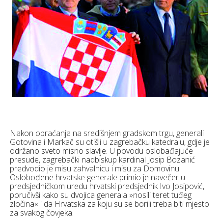
Nakon obraćanja na središnjem gradskom trgu, generali
Gotovina i Markač su otišli u zagrebačku katedralu, gdje je
održano sveto misno slavlje. U povodu oslobađajuće
presude, zagrebački nadbiskup kardinal Josip Bozanić
predvodio je misu zahvalnicu i misu za Domovinu.
Oslobođene hrvatske generale primio je navečer u
predsjedničkom uredu hrvatski predsjednik Ivo Josipović,
poručivši kako su dvojica generala »nosili teret tuđeg
zločina« i da Hrvatska za koju su se borili treba biti mjesto
za svakog čovjeka.