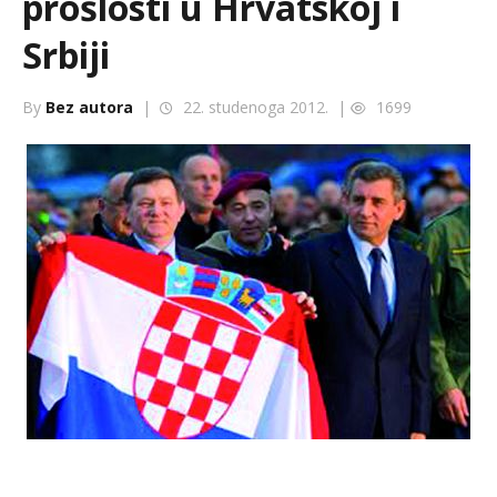
prošlosti u Hrvatskoj i
Srbiji
By
Bez autora
|
22. studenoga 2012. |
1699