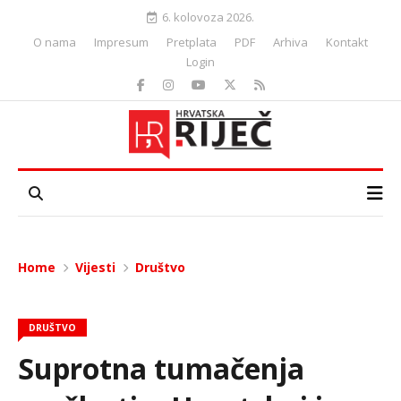
6. kolovoza 2026.
O nama
Impresum
Pretplata
PDF
Arhiva
Kontakt
Login
Home
Vijesti
Društvo
DRUŠTVO
Suprotna tumačenja