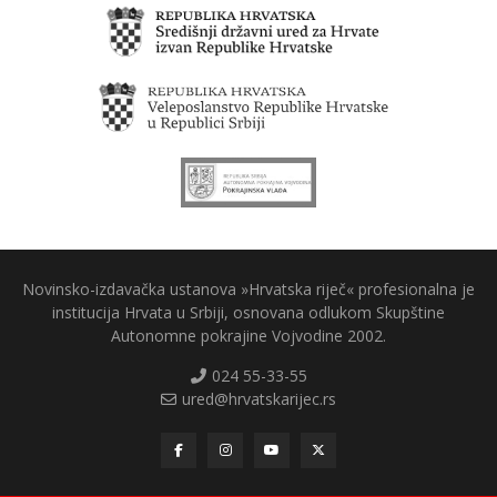
Novinsko-izdavačka ustanova »Hrvatska riječ« profesionalna je
institucija Hrvata u Srbiji, osnovana odlukom Skupštine
Autonomne pokrajine Vojvodine 2002.
024 55-33-55
ured@hrvatskarijec.rs