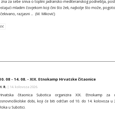
zna za sebe sniva o toplini jadransko-mediteranskog podneblja, pos
postajući mladim čovjekom koji čini što želi, najbolje što može, pogot
ekivano, razjasni ... (M. Miković)
ćić
10. 08 - 14. 08. - XIX. Etnokamp Hrvatske čitaonice
25. 07. - 16. 08. - Proštenja u svetištu Gospe Tekijske
15. 05. - 26. 09. - Tavankutsko kulturno lito
H. R.
H. R.
H. R.
| 14. kolovoza 2026.
| 16. kolovoza 2026.
| 26. rujna 2026.
Hrvatska čitaonica Subotica organizira XIX. Etnokamp za u
U Biskupijskom svetištu Gospe Tekijske kod Petrovaradina od 25. sr
Hrvatsko kulturno-prosvjetno društvo »Matija Gubec« i Galerija Prve 
osnovnoškolske dobi, koji će biti održan od 10. do 14. kolovoza u ž
16. kolovoza bit će održana misna slavlja u povodu Malih i Velikih 
naive u tehnici slame iz Tavankuta i ove godine priređuju tradic
Roka u Subotici.
Preobraženja, Velike Gospe i blagdana sv. Roka.
manifestaciju »Tavankutsko kulturno lito« i u okviru nje brojne događ
su počeli sredinom svibnja i traju do kraja rujna.