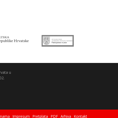
rvata u
02.
 nama
Impresum
Pretplata
PDF
Arhiva
Kontakt