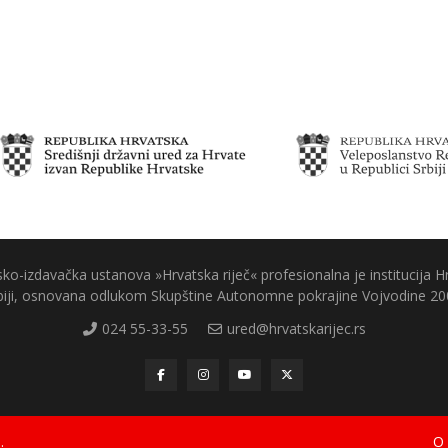
ko-izdavačka ustanova »Hrvatska riječ« profesionalna je institucija H
biji, osnovana odlukom Skupštine Autonomne pokrajine Vojvodine 20
024 55-33-55
ured@hrvatskarijec.rs
.
O