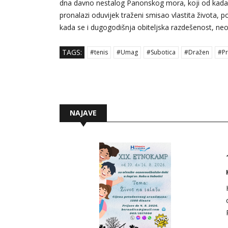
dna davno nestalog Panonskog mora, koji od kada 
pronalazi oduvijek traženi smisao vlastita života, 
kada se i dugogodišnja obiteljska razdešenost, neoč
TAGS:
#tenis
#Umag
#Subotica
#Dražen
#Pr
NAJAVE