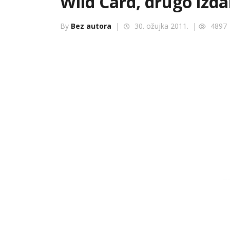
Wild Card, drugo izda
By
Bez autora
|
30. ožujka 2011. |
4897