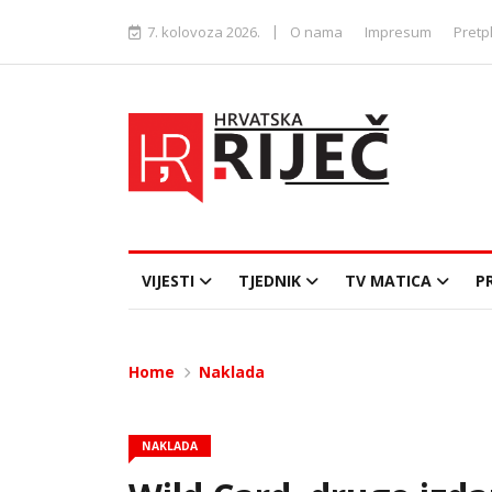
|
7. kolovoza 2026.
O nama
Impresum
Pretp
VIJESTI
TJEDNIK
TV MATICA
P
Home
Naklada
NAKLADA