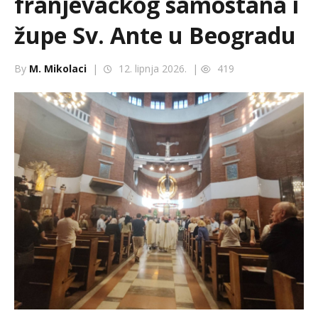
franjevačkog samostana i
župe Sv. Ante u Beogradu
By
M. Mikolaci
|
12. lipnja 2026. |
419