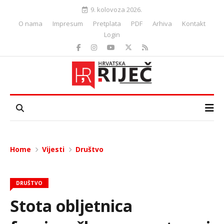
9. kolovoza 2026.
O nama
Impresum
Pretplata
PDF
Arhiva
Kontakt
Login
Home
Vijesti
Društvo
DRUŠTVO
Stota obljetnica