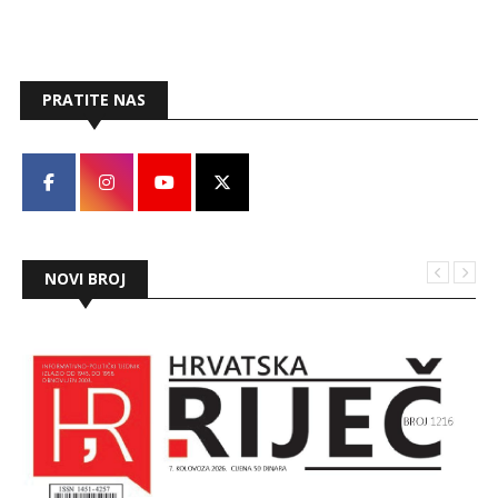
svibnja i traju do kraja rujna.
PRATITE NAS
NOVI BROJ