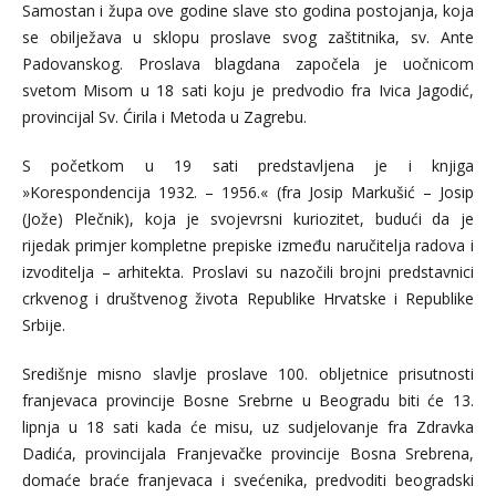
Samostan i župa ove godine slave sto godina postojanja, koja
se obilježava u sklopu proslave svog zaštitnika, sv. Ante
Padovanskog. Proslava blagdana započela je uočnicom
svetom Misom u 18 sati koju je predvodio fra Ivica Jagodić,
provincijal Sv. Ćirila i Metoda u Zagrebu.
S početkom u 19 sati predstavljena je i knjiga
»Korespondencija 1932. – 1956.« (fra Josip Markušić – Josip
(Jože) Plečnik), koja je svojevrsni kuriozitet, budući da je
rijedak primjer kompletne prepiske između naručitelja radova i
izvoditelja – arhitekta. Proslavi su nazočili brojni predstavnici
crkvenog i društvenog života Republike Hrvatske i Republike
Srbije.
Središnje misno slavlje proslave 100. obljetnice prisutnosti
franjevaca provincije Bosne Srebrne u Beogradu biti će 13.
lipnja u 18 sati kada će misu, uz sudjelovanje fra Zdravka
Dadića, provincijala Franjevačke provincije Bosna Srebrena,
domaće braće franjevaca i svećenika, predvoditi beogradski