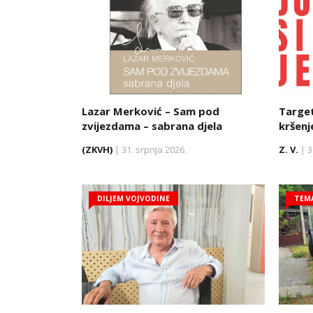
Lazar Merković – Sam pod
Target
zvijezdama – sabrana djela
kršenj
(ZKVH)
| 31. srpnja 2026.
Z. V.
| 3
DILJEM VOJVODINE
TEM