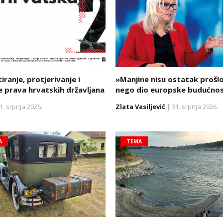
iranje, protjerivanje i
»Manjine nisu ostatak prošlo
e prava hrvatskih državljana
nego dio europske budućnos
1. srpnja 2026.
Zlata Vasiljević
| 31. srpnja 2026.
A
TEMA