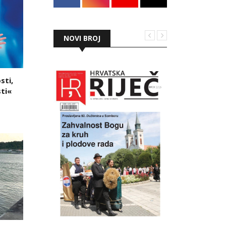
NOVI BROJ
sti,
ti«