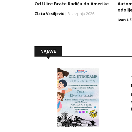
Od Ulice Braće Radića do Amerike
Automo
odolij
Zlata Vasiljević
| 31. srpnja 2026.
Ivan U
NAJAVE