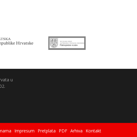
rvata u
02.
 nama
Impresum
Pretplata
PDF
Arhiva
Kontakt