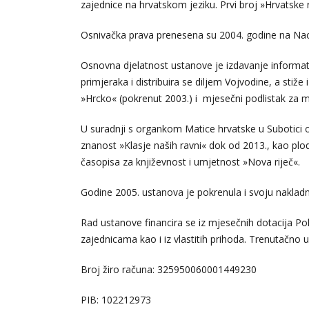
zajednice na hrvatskom jeziku. Prvi broj »Hrvatske ri
Osnivačka prava prenesena su 2004. godine na Naci
Osnovna djelatnost ustanove je izdavanje informativ
primjeraka i distribuira se diljem Vojvodine, a stiž
»Hrcko« (pokrenut 2003.) i mjesečni podlistak za m
U suradnji s organkom Matice hrvatske u Subotici o
znanost »Klasje naših ravni« dok od 2013., kao plo
časopisa za književnost i umjetnost »Nova riječ«.
Godine 2005. ustanova je pokrenula i svoju nakladni
Rad ustanove financira se iz mjesečnih dotacija Pok
zajednicama kao i iz vlastitih prihoda. Trenutačno u
Broj žiro računa: 325950060001449230
PIB: 102212973