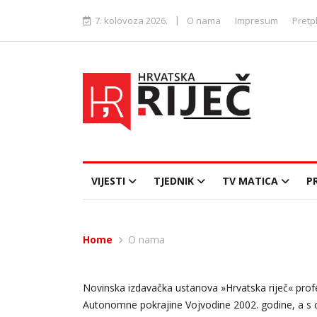
|
7. kolovoza 2026.
O nama
Impresum
Pretp
VIJESTI
TJEDNIK
TV MATICA
P
Home
O nama
Novinska izdavačka ustanova »Hrvatska riječ« profe
Autonomne pokrajine Vojvodine 2002. godine, a s c