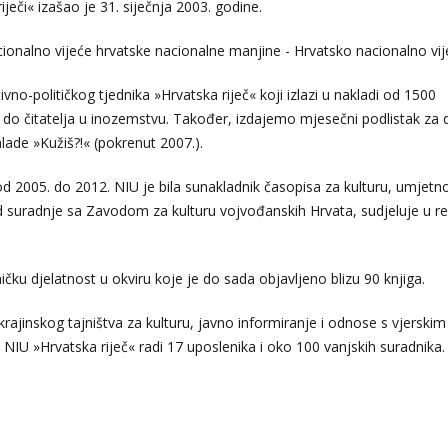
ječi« izašao je 31. siječnja 2003. godine.
onalno vijeće hrvatske nacionalne manjine - Hrvatsko nacionalno vij
no-političkog tjednika »Hrvatska riječ« koji izlazi u nakladi od 1500
e i do čitatelja u inozemstvu. Također, izdajemo mjesečni podlistak za 
lade »Kužiš?!« (pokrenut 2007.).
d 2005. do 2012. NIU je bila sunakladnik časopisa za kulturu, umjetno
d suradnje sa Zavodom za kulturu vojvođanskih Hrvata, sudjeluje u rea
čku djelatnost u okviru koje je do sada objavljeno blizu 90 knjiga.
rajinskog tajništva za kulturu, javno informiranje i odnose s vjerskim
 NIU »Hrvatska riječ« radi 17 uposlenika i oko 100 vanjskih suradnika.