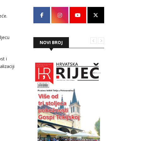
eće.
djecu
NOVI BROJ
st i
lizaciji