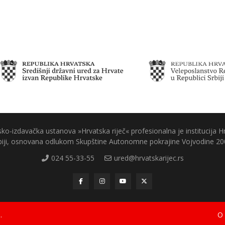
ko-izdavačka ustanova »Hrvatska riječ« profesionalna je institucija H
biji, osnovana odlukom Skupštine Autonomne pokrajine Vojvodine 20
024 55-33-55
ured@hrvatskarijec.rs
.
O