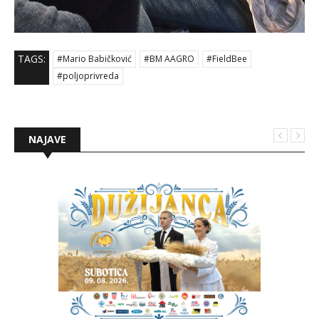
TAGS:
#Mario Babičković
#BM AAGRO
#FieldBee
#poljoprivreda
NAJAVE