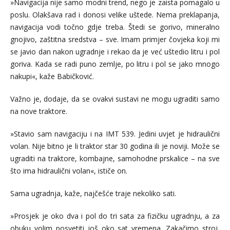
»Navigacija nije samo modni trend, nego je zaista pomagalo u
poslu. Olakšava rad i donosi velike uštede. Nema preklapanja,
navigacija vodi točno gdje treba. Štedi se gorivo, mineralno
gnojivo, zaštitna sredstva – sve. Imam primjer čovjeka koji mi
se javio dan nakon ugradnje i rekao da je već uštedio litru i pol
goriva. Kada se radi puno zemlje, po litru i pol se jako mnogo
nakupi«, kaže Babičković.
Važno je, dodaje, da se ovakvi sustavi ne mogu ugraditi samo
na nove traktore.
»Stavio sam navigaciju i na IMT 539. Jedini uvjet je hidraulični
volan. Nije bitno je li traktor star 30 godina ili je noviji. Može se
ugraditi na traktore, kombajne, samohodne prskalice – na sve
što ima hidraulični volan«, ističe on.
Sama ugradnja, kaže, najčešće traje nekoliko sati.
»Prosjek je oko dva i pol do tri sata za fizičku ugradnju, a za
obuku volim posvetiti još oko sat vremena. Zakačimo stroj,