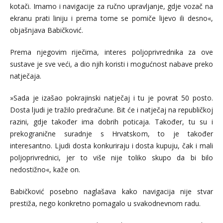
kotači. Imamo i navigacije za ručno upravljanje, gdje vozač na
ekranu prati liniju i prema tome se pomiče lijevo ili desno«,
objašnjava Babičković.
Prema njegovim riječima, interes poljoprivrednika za ove
sustave je sve veći, a dio njih koristi i mogućnost nabave preko
natječaja.
»Sada je izašao pokrajinski natječaj i tu je povrat 50 posto.
Dosta ljudi je tražilo predračune. Bit će i natječaj na republičkoj
razini, gdje također ima dobrih poticaja. Također, tu su i
prekogranične suradnje s Hrvatskom, to je također
interesantno. Ljudi dosta konkuriraju i dosta kupuju, čak i mali
poljoprivrednici, jer to više nije toliko skupo da bi bilo
nedostižno«, kaže on.
Babičković posebno naglašava kako navigacija nije stvar
prestiža, nego konkretno pomagalo u svakodnevnom radu.