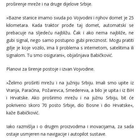
proširenje mreže i na druge dijelove Srbije.
»Bazne stanice imamo svuda po Vojvodini i njihov domet je 25
kilometara. Kada traktor prođe taj domet, automatski se
prebacuje na sljedeću najbližu. Čak i ako nema najbliže, ne
gubi signal, nego samo postupno gubi preciznost. Mogu pratiti
gdje je koje vozilo, ima li problema s internetom, satelitima ili
signalom. Tu smo osigurani«, objašnjava Babičković.
Planovi za širenje postoje i izvan Vojvodine.
»Želimo proširiti mrežu i na južniju Srbiju. Imali smo upite iz
Vranja, Paraćina, Požarevca, Smedereva, a bilo je upita i iz BiH
i Hrvatske. Ako proširimo mrežu i na južnu Srbiju, bit će
pokriveno skoro 70 posto Srbije, dio Bosne i dio Hrvatske«,
kaže Babičković.
Iako razmišlja i o drugim proizvodima i inovacijama, za sada
ostaje usmjeren na navigacije i autopilot sustave.