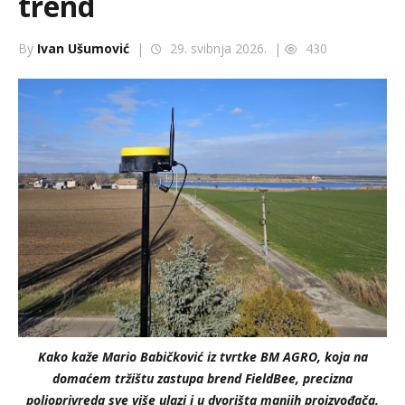
trend
By
Ivan Ušumović
|
29. svibnja 2026. |
430
Kako kaže Mario Babičković iz tvrtke BM AGRO, koja na
domaćem tržištu zastupa brend FieldBee, precizna
poljoprivreda sve više ulazi i u dvorišta manjih proizvođača,