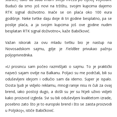
Budući da smo još novi na tržištu, svojim kupcima dajemo
RTK signal doživotno. Inače se on plaća oko 100 eura
godišnje. Neke tvrtke daju dvije ili tri godine besplatno, pa se
poslije plaća, a ja svojim kupcima još ove godine nudim
besplatan RTK signal doživotno«, kaže Babičković.
Važan iskorak za ovu mladu tvrtku bio je nastup na
Novosadskom sajmu, gdje je
FieldBee
privukao pažnju
poljoprivrednika.
»U prosincu sam počeo razmišljati o sajmu. To je praktički
najveći sajam ovdje na Balkanu. Poljaci su me podržali, bili su
oduševljeni idejom i odlučio sam da idemo. Super je ispalo.
Dosta ljudi je vidjelo reklamu, mnogi ranije nisu ni čuli za ovaj
brend, iako postoji dugo, a došli su jer su htjeli uživo vidjeti
kako proizvod izgleda. Svi su bili oduševljeni kvalitetom izrade,
posebno zato što je to europski brend i što se zaista proizvodi
u Poljskoj«, ističe Babičković.