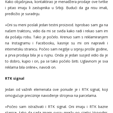
Kako objašnjava, kontaktirao je menadžera prodaje ove tvrtke
i pitao imaju li zastupnika u Srbiji. Budući da ga nisu imali,
predložio je suradnju.
»Oni su meni poslali jedan testni proizvod. Isprobao sam ga na
našem traktoru, vidio da mi se sviđa kako radi i rekao sam im
da pošalju robu. Tako je počelo. Krenuo sam s reklamiranjem
na Instagramu i Facebooku, kasnije su mi oni napravili i
internetsku stranicu. Počeo sam negdje u srpnju prošle godine,
a prva prodaja bila je u rujnu. Onda je jedan susjed vidio da je
to dobro, kupio i on, pa se tako počelo širiti. Uglavnom je sva
reklama bila online«, navodi on.
RTK signal
Jedan od važnih elemenata ove ponude je i RTK signal, koji
omogućuje preciznije navođenje strojeva na parcelama.
»Počeo sam istraživati i RTK signal. Oni imaju i RTK bazne
stanice, tako da sada imam svoju mrežu po cijeloj Vojvodini.