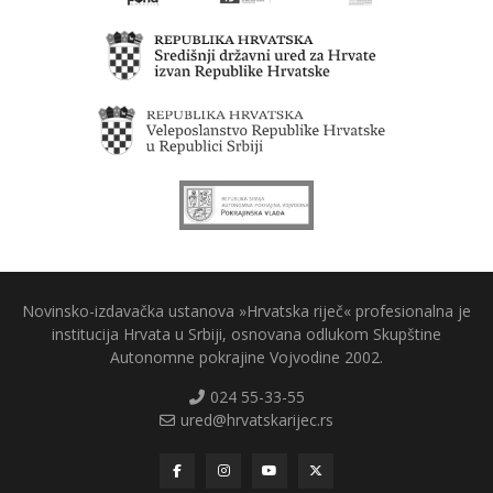
Novinsko-izdavačka ustanova »Hrvatska riječ« profesionalna je
institucija Hrvata u Srbiji, osnovana odlukom Skupštine
Autonomne pokrajine Vojvodine 2002.
024 55-33-55
ured@hrvatskarijec.rs