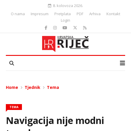
8. kolovoza 2026.
O nama
Impresum
Pretplata
PDF
Arhiva
Kontakt
Login
Home
Tjednik
Tema
TEMA
Navigacija nije modni