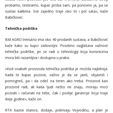
probamo, testiramo, kupac proba sam, pa ponovno ja, pa se
sustav kalibrira. Sve zajedno traje oko tri i pol sata«, kaže
Babičković.
Tehnička podrška
BM AGRO trenutno ima oko 40 prodanih sustava, a Babičković
kaže kako su kupci zadovoljni. Posebno naglašava važnost
tehničke podrške, jer se radi o tehnologiji koja korisnicima
mora biti razumljiva i dostupna u praksi.
»Kod ovakvih proizvoda tehnička podrška je možda najbitnija.
Kada te kupac pozove, važno je da se javiš, objasniš i
pomogneš, pa i da odeš na teren ako treba. Proizvod kao
proizvod radi, ali kada ljudi nešto ne znaju, moraju moći
pozvati i računati na tebe, čak i poslije garancije koja traje
dvije godine«, kaže on.
RTK bazne stanice, dodaje, pokrivaju Vojvodinu, a plan je