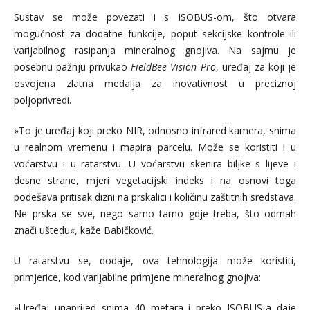
Sustav se može povezati i s ISOBUS-om, što otvara
mogućnost za dodatne funkcije, poput sekcijske kontrole ili
varijabilnog rasipanja mineralnog gnojiva. Na sajmu je
posebnu pažnju privukao
FieldBee Vision Pro
, uređaj za koji je
osvojena zlatna medalja za inovativnost u preciznoj
poljoprivredi.
»To je uređaj koji preko NIR, odnosno infrared kamera, snima
u realnom vremenu i mapira parcelu. Može se koristiti i u
voćarstvu i u ratarstvu. U voćarstvu skenira biljke s lijeve i
desne strane, mjeri vegetacijski indeks i na osnovi toga
podešava pritisak dizni na prskalici i količinu zaštitnih sredstava.
Ne prska se sve, nego samo tamo gdje treba, što odmah
znači uštedu«, kaže Babičković.
U ratarstvu se, dodaje, ova tehnologija može koristiti,
primjerice, kod varijabilne primjene mineralnog gnojiva:
»Uređaj unaprijed snima 40 metara i preko ISOBUS-a daje