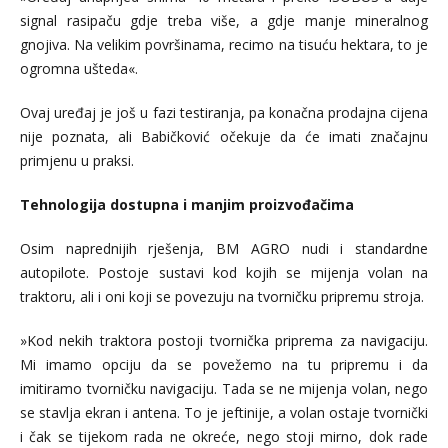
signal rasipaču gdje treba više, a gdje manje mineralnog
gnojiva. Na velikim površinama, recimo na tisuću hektara, to je
ogromna ušteda«.
Ovaj uređaj je još u fazi testiranja, pa konačna prodajna cijena
nije poznata, ali Babičković očekuje da će imati značajnu
primjenu u praksi.
Tehnologija dostupna i manjim proizvođačima
Osim naprednijih rješenja, BM AGRO nudi i standardne
autopilote. Postoje sustavi kod kojih se mijenja volan na
traktoru, ali i oni koji se povezuju na tvorničku pripremu stroja.
»Kod nekih traktora postoji tvornička priprema za navigaciju.
Mi imamo opciju da se povežemo na tu pripremu i da
imitiramo tvorničku navigaciju. Tada se ne mijenja volan, nego
se stavlja ekran i antena. To je jeftinije, a volan ostaje tvornički
i čak se tijekom rada ne okreće, nego stoji mirno, dok rade