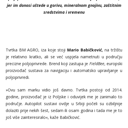
jer im donosi uštede u gorivu, mineralnom gnojivu, zaštitnim
sredstvima i vremenu
Tvrtka BM AGRO, iza koje stoji
Mario Babičković
, na tržištu
je relativno kratko, ali se već uspjela nametnuti u području
precizne poljoprivrede. Brend koji zastupa je
FieldBee
, europski
proizvođač sustava za navigaciju i automatsko upravljanje u
poljoprivredi.
»Ovu sam marku vidio još davno. Tvrtka postoji od 2014.
godine, proizvođač je iz Poljske i oduvijek me je zanimalo to
područje. Autopilot sustavi ovdje u Srbiji počeli su ozbiljnije
dolaziti prije nekih šest, sedam ili osam godina i tada me je to
još više zainteresiralo«, kaže Babičković.