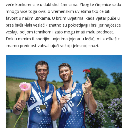
veće konkurencije u dubl skul čamcima. Zbog te činjenice sada
mnogo više toga ovisi o vremenskim uvjetima tko će biti
favorit u našim utrkama. U bržim uvjetima, kada vjetar puše u
prsa bivši »laki veslači« znatno su pokretljiviji i brži jer najčešće
veslaju boljom tehnikom i zato mogu imati malu prednost.
Dok u mirnim ili sporijim uvjetima (vjetar u leđa), mi »teškaši«
imamo prednost zahvaljujući većoj tjelesnoj snazi.