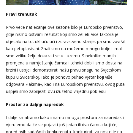
Pravi trenutak
Prvo veće natjecanje ove sezone bilo je Europsko prvenstvo,
gdje nismo ostvarili rezultat koji smo željeli. Više faktora je
utjecalo na to, uključujući i zdravstveno stanje, pa smo završili
kao petoplasirani. Znali smo da možemo mnogo bolje i imali
smo veliku želju dokazati se u Luzernu. S nekoliko manjih
promjena u namještanju čamca i tehnici dobili smo dosta na
brzini i uspjeli demonstrirati našu pravu snagu na Svjetskom
kupu u Švicarskoj. Iako je ponovo puhao vjetar koji više
odgovara »lakima«, kao i na Europskom prvenstvu, ovog puta
uspjeli smo zabilježiti ovu izuzetno vrijednu pobjedu.
Prostor za daljnji napredak
I dalje smatramo kako imamo mnogo prostora za napredak i
vjerujemo da će se pojaviti još jedan ili dva čamca koji će,
pored ovih sadašnjih konkurenata, konkurirati za postolje na