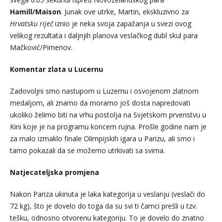
Hamill/Maison
. Junak ove utrke, Martin, ekskluzivno za
Hrvatsku riječ
iznio je neka svoja zapažanja u svezi ovog
velikog rezultata i daljnjih planova veslačkog dubl skul para
Mačković/Pimenov.
Komentar zlata u Lucernu
Zadovoljni smo nastupom u Luzernu i osvojenom zlatnom
medaljom, ali znamo da moramo još dosta napredovati
ukoliko želimo biti na vrhu postolja na Svjetskom prvenstvu u
Kini koje je na programu koncem rujna. Prošle godine nam je
za malo izmaklo finale Olimpijskih igara u Parizu, ali smo i
tamo pokazali da se možemo utrkivati sa svima.
Natjecateljska promjena
Nakon Pariza ukinuta je laka kategorija u veslanju (veslači do
72 kg), što je dovelo do toga da su svi ti čamci prešli u tzv.
tešku, odnosno otvorenu kategoriju. To je dovelo do znatno