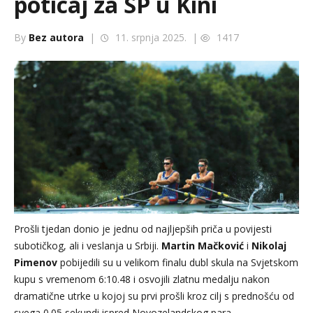
poticaj za SP u Kini
By
Bez autora
|
11. srpnja 2025. |
1417
Prošli tjedan donio je jednu od najljepših priča u povijesti
subotičkog, ali i veslanja u Srbiji.
Martin
Mačković
i
Nikolaj
Pimenov
pobijedili su u velikom finalu dubl skula na Svjetskom
kupu s vremenom 6:10.48 i osvojili zlatnu medalju nakon
dramatične utrke u kojoj su prvi prošli kroz cilj s prednošću od
svega 0.05 sekundi ispred Novozelandskog para