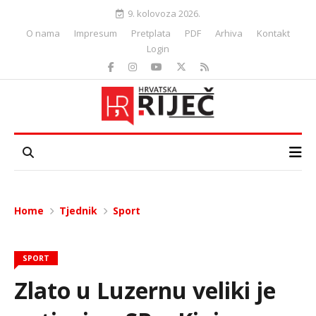
9. kolovoza 2026.
O nama
Impresum
Pretplata
PDF
Arhiva
Kontakt
Login
Home
Tjednik
Sport
SPORT
Zlato u Luzernu veliki je