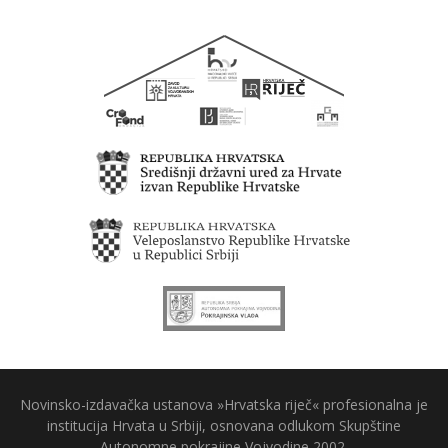
Novinsko-izdavačka ustanova »Hrvatska riječ« profesionalna je
institucija Hrvata u Srbiji, osnovana odlukom Skupštine
Autonomne pokrajine Vojvodine 2002.