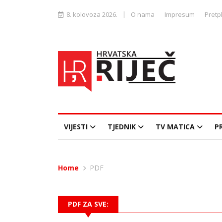
|
8. kolovoza 2026.
O nama
Impresum
Pretp
VIJESTI
TJEDNIK
TV MATICA
P
Home
PDF
PDF ZA SVE: