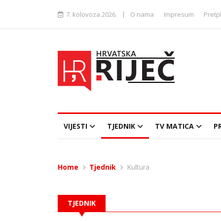
|
7. kolovoza 2026.
O nama
Impresum
Pretp
VIJESTI
TJEDNIK
TV MATICA
P
Home
Tjednik
Kultura
TJEDNIK