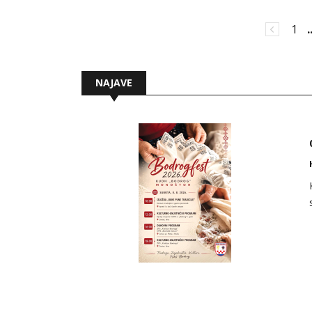
1
.
NAJAVE