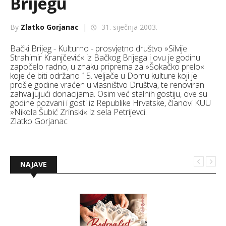
Brijegu
By
Zlatko Gorjanac
|
31. siječnja 2003.
Bački Brijeg - Kulturno - prosvjetno društvo »Silvije
Strahimir Kranjčević« iz Bačkog Brijega i ovu je godinu
započelo radno, u znaku priprema za »Šokačko prelo«
koje će biti održano 15. veljače u Domu kulture koji je
prošle godine vraćen u vlasništvo Društva, te renoviran
zahvaljujući donacijama. Osim već stalnih gostiju, ove su
godine pozvani i gosti iz Republike Hrvatske, članovi KUU
»Nikola Šubić Zrinski« iz sela Petrijevci.
Zlatko Gorjanac
NAJAVE