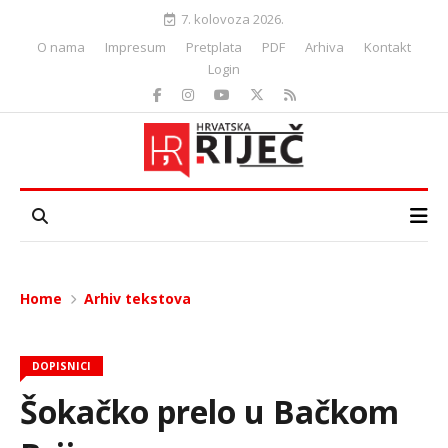
7. kolovoza 2026.
O nama
Impresum
Pretplata
PDF
Arhiva
Kontakt
Login
Home
Arhiv tekstova
DOPISNICI
Šokačko prelo u Bačkom