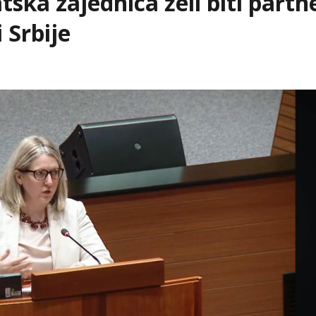
tska zajednica želi biti partn
 Srbije