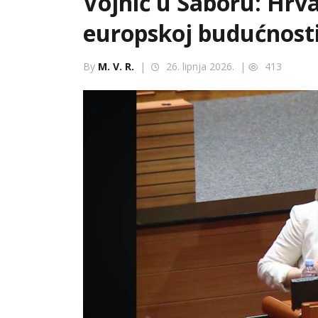
Vojnić u Saboru: Hrva
europskoj budućnosti
By
M. V. R.
|
26. lipnja 2026. |
413