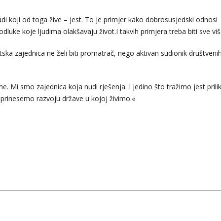
ljudi koji od toga žive – jest. To je primjer kako dobrosusjedski odnosi
odluke koje ljudima olakšavaju život.I takvih primjera treba biti sve viš
tska zajednica ne želi biti promatrač, nego aktivan sudionik društveni
 Mi smo zajednica koja nudi rješenja. I jedino što tražimo jest prili
rinesemo razvoju države u kojoj živimo.«