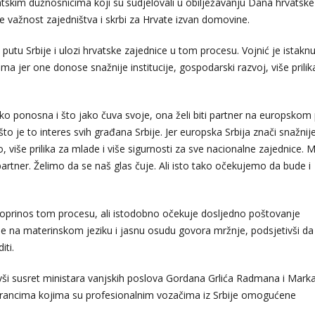
hrvatskim dužnosnicima koji su sudjelovali u obilježavanju Dana hrvatske
e važnost zajedništva i skrbi za Hrvate izvan domovine.
utu Srbije i ulozi hrvatske zajednice u tom procesu. Vojnić je istaknu
jama jer one donose snažnije institucije, gospodarski razvoj, više prilik
jako ponosna i što jako čuva svoje, ona želi biti partner na europskom
što je to interes svih građana Srbije. Jer europska Srbija znači snažnij
o, više prilika za mlade i više sigurnosti za sve nacionalne zajednice. M
partner. Želimo da se naš glas čuje. Ali isto tako očekujemo da bude i
j doprinos tom procesu, ali istodobno očekuje dosljedno poštovanje
nje na materinskom jeziku i jasnu osudu govora mržnje, podsjetivši da
iti.
ivši susret ministara vanjskih poslova Gordana Grlića Radmana i Mark
strancima kojima su profesionalnim vozačima iz Srbije omogućene