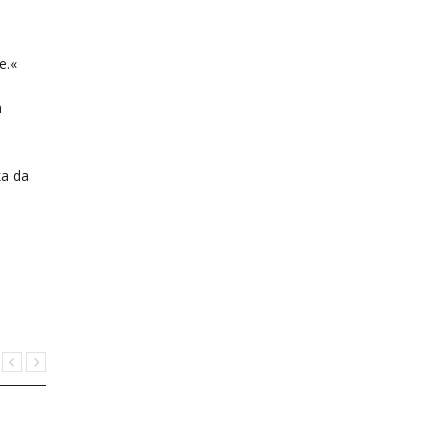
e.«
h
ka da