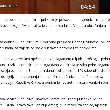
roz probleme, nego i kroz prilike koje pokazuju da zajednica ima poten
države u kojoj živi, poručila je zastupnica Jasna Vojnić u obraćanju u
jednice u Republici Srbiji, održano prošloga tjedna u Subotici, ocijen
ći kada iza zajednice stoje sustavna potpora i zajednički rad.
se ne gradi velikim riječima, nego ulaganjem u ljude. Prošloga tjedna
blici Srbiji. I ono što smo toga dana vidjeli bila je slika jedne organiz
je i svoju budućnost. U jednom danu dodijeljeno je 120 stipendija stude
 dodijeljena su priznanja najuspješnijim učenicima, uručena nova
stitucija i Katoličke Crkve, a održan je i susret ministara vanjskih pos
hvalila Vladi Republike Hrvatske i premijeru Andreju Plenkoviću na
taknuvši da upravo takav pristup omogućuje razvoj zajednice, njezinih