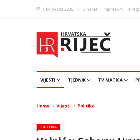
|
7. kolovoza 2026.
O nama
Impresum
Pretp
VIJESTI
TJEDNIK
TV MATICA
P
Home
Vijesti
Politika
POLITIKA