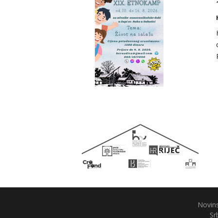
Novins
Sr