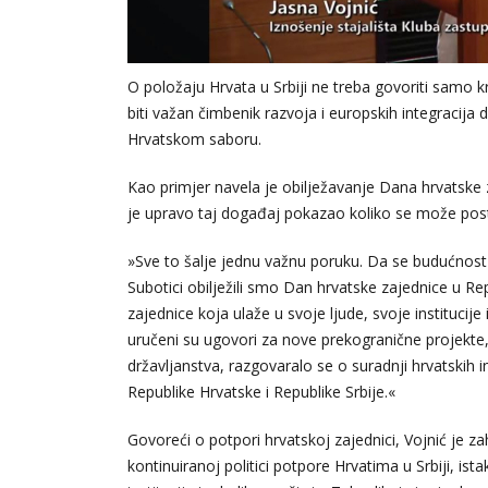
O položaju Hrvata u Srbiji ne treba govoriti samo k
biti važan čimbenik razvoja i europskih integracija 
Hrvatskom saboru.
Kao primjer navela je obilježavanje Dana hrvatske za
je upravo taj događaj pokazao koliko se može posti
»Sve to šalje jednu važnu poruku. Da se budućnost 
Subotici obilježili smo Dan hrvatske zajednice u Repu
zajednice koja ulaže u svoje ljude, svoje instituci
uručeni su ugovori za nove prekogranične projekte,
državljanstva, razgovaralo se o suradnji hrvatskih in
Republike Hrvatske i Republike Srbije.«
Govoreći o potpori hrvatskoj zajednici, Vojnić je za
kontinuiranoj politici potpore Hrvatima u Srbiji, is