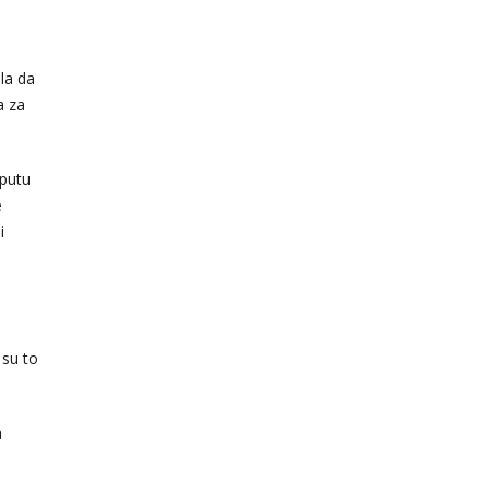
la da
a za
 putu
e
i
 su to
a