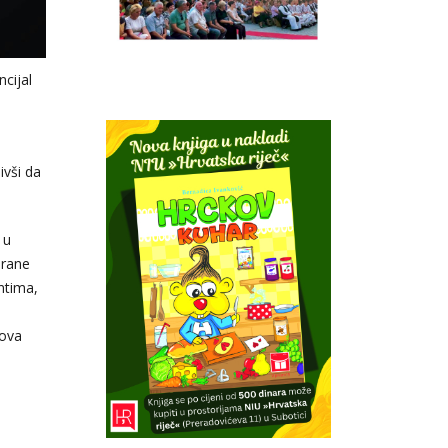
cijal
ivši da
 u
irane
ntima,
lova