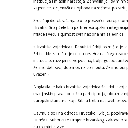
institucija i mladih naraštaja. Zahvalila je i svim 
zajednice, ocijenivši da njihova nazočnost potvrđuj
Središnji dio obraćanja bio je posvećen europskom p
Hrvati u Srbiji žele biti partner europskim integraci
mlade i veću sigurnost svih nacionalnih zajednica.
»Hrvatska zajednica u Republici Srbiji osim što je 
Srbije. Ne zato što je to interes Hrvata. Nego zato 
institucije, razvijeniju Vojvodinu, bolje gospodarstv
želimo dati svoj doprinos na tom putu. Želimo biti 
uvažen.«
Naglasila je kako hrvatska zajednica želi dati svo
manjinskih prava, političku participaciju, obrazova
europski standardi koje Srbija treba nastaviti provod
Osvrnula se i na odnose Hrvatske i Srbije, pozdrav
Đurića u Subotici te izmjene hrvatskog Zakona o 
dugotrajnije vize.