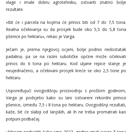
vlage i imale dobru agrotehniku, ostvariti znatno bolje
rezultate.
»Bit će i parcela na kojima će prinos biti od 7 do 7,5 tona.
Realna očekivanja su da prosjek bude oko 5,5 do 5,8 tona
pšenice po hektaru«, rekao je Varga.
Ječam je, prema njegovoj ocjeni, bolje podnio nedostatak
padalina, pa se na razini subotičke općine može očekivati
prinos do 6 tona po hektaru. Kod uljane repice stanje je
neujednačeno, a očekivani prosjek kreće se oko 2,5 tone po
hektaru.
Uspoređujući ovogodišnju proizvodnju s prošlom godinom,
Varga je podsjetio kako su lani ostvareni rekordni prinosi
pšenice, između 7,5 i 8 tona po hektaru. Ovogodišnji rezultati,
kaže, bit će slabiji od lanjskih, ali ih ne treba promatrati kao
potpuni podbačaj.
»Moram podsjetiti kako smo 2022. godine imali svega 5 tona