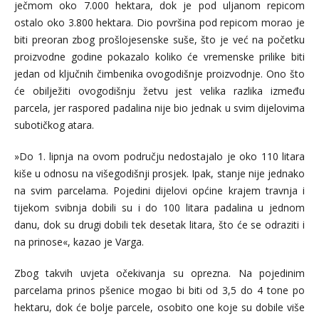
ječmom oko 7.000 hektara, dok je pod uljanom repicom
ostalo oko 3.800 hektara. Dio površina pod repicom morao je
biti preoran zbog prošlojesenske suše, što je već na početku
proizvodne godine pokazalo koliko će vremenske prilike biti
jedan od ključnih čimbenika ovogodišnje proizvodnje. Ono što
će obilježiti ovogodišnju žetvu jest velika razlika između
parcela, jer raspored padalina nije bio jednak u svim dijelovima
subotičkog atara.
»Do 1. lipnja na ovom području nedostajalo je oko 110 litara
kiše u odnosu na višegodišnji prosjek. Ipak, stanje nije jednako
na svim parcelama. Pojedini dijelovi općine krajem travnja i
tijekom svibnja dobili su i do 100 litara padalina u jednom
danu, dok su drugi dobili tek desetak litara, što će se odraziti i
na prinose«, kazao je Varga.
Zbog takvih uvjeta očekivanja su oprezna. Na pojedinim
parcelama prinos pšenice mogao bi biti od 3,5 do 4 tone po
hektaru, dok će bolje parcele, osobito one koje su dobile više