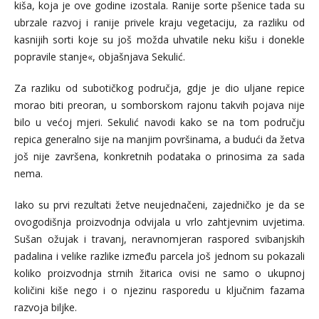
kiša, koja je ove godine izostala. Ranije sorte pšenice tada su
ubrzale razvoj i ranije privele kraju vegetaciju, za razliku od
kasnijih sorti koje su još možda uhvatile neku kišu i donekle
popravile stanje«, objašnjava Sekulić.
Za razliku od subotičkog područja, gdje je dio uljane repice
morao biti preoran, u somborskom rajonu takvih pojava nije
bilo u većoj mjeri. Sekulić navodi kako se na tom području
repica generalno sije na manjim površinama, a budući da žetva
još nije završena, konkretnih podataka o prinosima za sada
nema.
Iako su prvi rezultati žetve neujednačeni, zajedničko je da se
ovogodišnja proizvodnja odvijala u vrlo zahtjevnim uvjetima.
Sušan ožujak i travanj, neravnomjeran raspored svibanjskih
padalina i velike razlike između parcela još jednom su pokazali
koliko proizvodnja strnih žitarica ovisi ne samo o ukupnoj
količini kiše nego i o njezinu rasporedu u ključnim fazama
razvoja biljke.