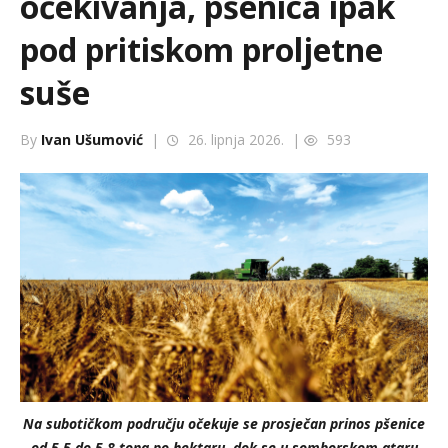
očekivanja, pšenica ipak
pod pritiskom proljetne
suše
By
Ivan Ušumović
|
26. lipnja 2026. |
593
Na subotičkom području očekuje se prosječan prinos pšenice
od 5,5 do 5,8 tona po hektaru, dok se u somborskom ataru