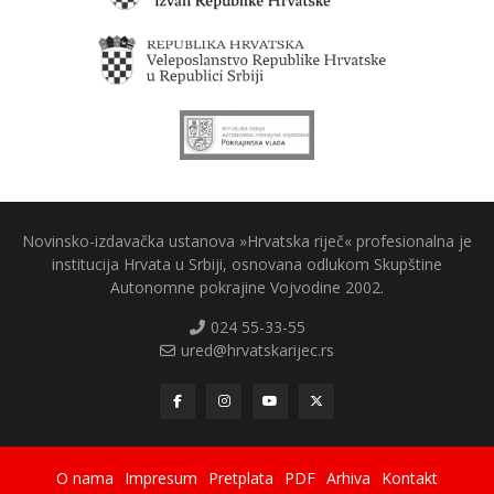
Novinsko-izdavačka ustanova »Hrvatska riječ« profesionalna je
institucija Hrvata u Srbiji, osnovana odlukom Skupštine
Autonomne pokrajine Vojvodine 2002.
024 55-33-55
ured@hrvatskarijec.rs
O nama
Impresum
Pretplata
PDF
Arhiva
Kontakt