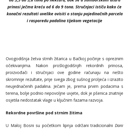
prinosi ječma kreću od 6 do 9 tona. Stručnjaci ističu kako će
konačni rezultati uvelike ovisiti o stanju pojedinačnih parcela
i rasporedu padalina tijekom vegetacije
Ovogodišnja žetva strnih žitarica u Bačkoj počinje s opreznim
očekivanjima. Nakon prošlogodišnjih rekordnih prinosa,
proizvođači i stručnjaci ove godine računaju na nešto
skromnije rezultate, prije svega zbog sušnog proljeća i izrazito
neujednačenih padalina. Ječam je, prema prvim podacima s
terena, bolje podnio nepovoljne uvjete, dok je pšenica znatnije
osjetila nedostatak vlage u ključnim fazama razvoja.
Rekordne površine pod strnim žitima
U Maloj Bosni su početkom lipnja održani tradicionalni
Dani