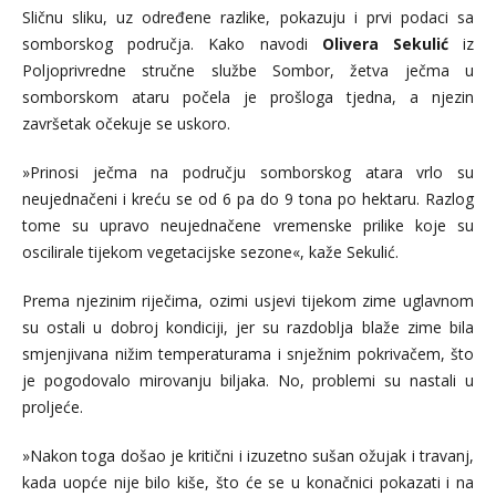
Sličnu sliku, uz određene razlike, pokazuju i prvi podaci sa
somborskog područja. Kako navodi
Olivera Sekulić
iz
Poljoprivredne stručne službe Sombor, žetva ječma u
somborskom ataru počela je prošloga tjedna, a njezin
završetak očekuje se uskoro.
»Prinosi ječma na području somborskog atara vrlo su
neujednačeni i kreću se od 6 pa do 9 tona po hektaru. Razlog
tome su upravo neujednačene vremenske prilike koje su
oscilirale tijekom vegetacijske sezone«, kaže Sekulić.
Prema njezinim riječima, ozimi usjevi tijekom zime uglavnom
su ostali u dobroj kondiciji, jer su razdoblja blaže zime bila
smjenjivana nižim temperaturama i snježnim pokrivačem, što
je pogodovalo mirovanju biljaka. No, problemi su nastali u
proljeće.
»Nakon toga došao je kritični i izuzetno sušan ožujak i travanj,
kada uopće nije bilo kiše, što će se u konačnici pokazati i na