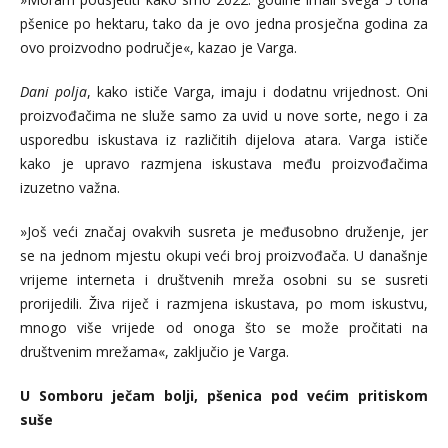
pšenice po hektaru, tako da je ovo jedna prosječna godina za
ovo proizvodno područje«, kazao je Varga.
Dani polja
, kako ističe Varga, imaju i dodatnu vrijednost. Oni
proizvođačima ne služe samo za uvid u nove sorte, nego i za
usporedbu iskustava iz različitih dijelova atara. Varga ističe
kako je upravo razmjena iskustava među proizvođačima
izuzetno važna.
»Još veći značaj ovakvih susreta je međusobno druženje, jer
se na jednom mjestu okupi veći broj proizvođača. U današnje
vrijeme interneta i društvenih mreža osobni su se susreti
prorijedili. Živa riječ i razmjena iskustava, po mom iskustvu,
mnogo više vrijede od onoga što se može pročitati na
društvenim mrežama«, zaključio je Varga.
U Somboru ječam bolji, pšenica pod većim pritiskom
suše