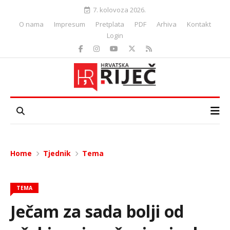
7. kolovoza 2026.
O nama
Impresum
Pretplata
PDF
Arhiva
Kontakt
Login
Home
Tjednik
Tema
TEMA
Ječam za sada bolji od