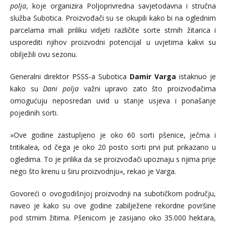
polja
, koje organizira Poljoprivredna savjetodavna i stručna
služba Subotica. Proizvođači su se okupili kako bi na oglednim
parcelama imali priliku vidjeti različite sorte strnih žitarica i
usporediti njihov proizvodni potencijal u uvjetima kakvi su
obilježili ovu sezonu.
Generalni direktor PSSS-a Subotica
Damir Varga
istaknuo je
kako su
Dani polja
važni upravo zato što proizvođačima
omogućuju neposredan uvid u stanje usjeva i ponašanje
pojedinih sorti.
»Ove godine zastupljeno je oko 60 sorti pšenice, ječma i
tritikalea, od čega je oko 20 posto sorti prvi put prikazano u
ogledima. To je prilika da se proizvođači upoznaju s njima prije
nego što krenu u širu proizvodnju«, rekao je Varga.
Govoreći o ovogodišnjoj proizvodnji na subotičkom području,
naveo je kako su ove godine zabilježene rekordne površine
pod strnim žitima. Pšenicom je zasijano oko 35.000 hektara,