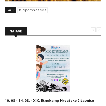
TAGS:
#Poljoprivreda suša
NAJAVE
10. 08 - 14. 08. - XIX. Etnokamp Hrvatske čitaonice
25. 07. - 16. 08. - Proštenja u svetištu Gospe Tekijske
15. 05. - 26. 09. - Tavankutsko kulturno lito