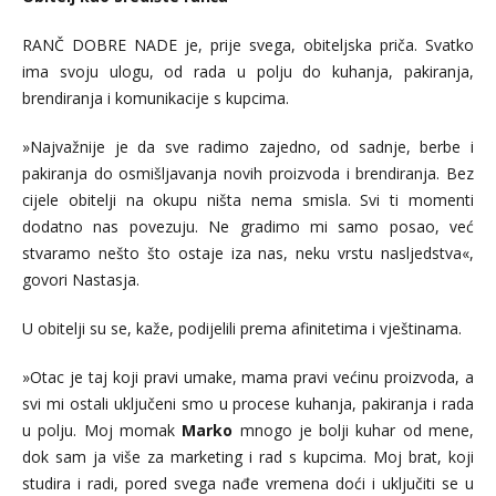
RANČ DOBRE NADE je, prije svega, obiteljska priča. Svatko
ima svoju ulogu, od rada u polju do kuhanja, pakiranja,
brendiranja i komunikacije s kupcima.
»Najvažnije je da sve radimo zajedno, od sadnje, berbe i
pakiranja do osmišljavanja novih proizvoda i brendiranja. Bez
cijele obitelji na okupu ništa nema smisla. Svi ti momenti
dodatno nas povezuju. Ne gradimo mi samo posao, već
stvaramo nešto što ostaje iza nas, neku vrstu nasljedstva«,
govori Nastasja.
U obitelji su se, kaže, podijelili prema afinitetima i vještinama.
»Otac je taj koji pravi umake, mama pravi većinu proizvoda, a
svi mi ostali uključeni smo u procese kuhanja, pakiranja i rada
u polju. Moj momak
Marko
mnogo je bolji kuhar od mene,
dok sam ja više za marketing i rad s kupcima. Moj brat, koji
studira i radi, pored svega nađe vremena doći i uključiti se u