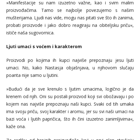
»Manifestacije su nam izuzetno važne, kao i svim malim
proizvođačima. Tamo se najbolje povezujemo s našim
mušterijama. Ljudi nas vide, mogu nas pitati sve što ih zanima,
probati proizvode i jako dobro reagiraju na obiteljsku priču«,
ističe naša sugovornica.
Ljuti umaci s voćem i karakterom
Proizvodi po kojima ih kupci najviše prepoznaju jesu ljuti
umaci. No, kako Nastasja objašnjava, u njihovom slučaju
poanta nije samo u ljutini.
»Budući da je sve krenulo s ljutim umacima, logično je da
krenem od njih. Oni su postali proizvod koji svi obožavaju i po
kojem nas najviše prepoznaju naši kupci. Svaki od tih umaka
ima svoju priču, svoj karakter i aromu, jer su svi naši umaci na
bazi voća i ljutih papričica, što ih čini izuzetno zanimljivima«,
kaže ona.