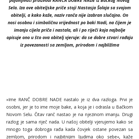
pojavljivati proizvodi RANČA DOBRE NADE iz Bačkog Novog
Sela. Iza ove obiteljske priče stoji Nastasja Šolaja sa svojom
obitelji, a kako kaže, naziv ranča nije izabran slučajno. On
nosi osobnu i simboličnu vrijednost po baki Nadi, na čijem je
imanju cijela priča i nastala, ali i po riječi koja najbolje
opisuje ono u što ova obitelj vjeruje: da se dobre stvari rađaju
iz povezanosti sa zemljom, prirodom i najbližima
»Ime RANČ DOBRE NADE nastalo je iz dva razloga. Prvi je
osobni, jer je to ime moje bake, a koja je i odrasla u Bačkom
Novom Selu. Čitav ranč nastao je na njezinom imanju. Drugi
razlog je sama riječ nada. U našoj obitelji vjerujemo kako se
mnogo toga dobroga rađa kada čovjek ostane povezan sa
zemljom, prirodom i najbitnijim ljudima oko sebe«, kaže