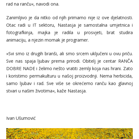
rad na ranču«, navodi ona.
Zanimljivo je da nitko od njih primarno nije iz ove djelatnosti.
Otac radi u IT sektoru, Nastasja je samostalna umjetnica i
fotografkinja, majka je radila u prosvjeti, brat studira
animaciju, a njezin momak je programer.
»Svi smo iz drugih branši, ali smo srcem uključeni u ovu priču.
Sve nas spaja ljubav prema prirodi. Obitelj je centar RANČA
DOBRE NADE i želimo nešto vratiti zemlji koja nas hrani. Zato
i koristimo permakulturu u našoj proizvodnji. Nema herbicida,
samo ljubav i rad. Sve više se okrećemo ranču kao glavnoj
stvari u našim životima«, kaže Nastasja.
Ivan Ušumović