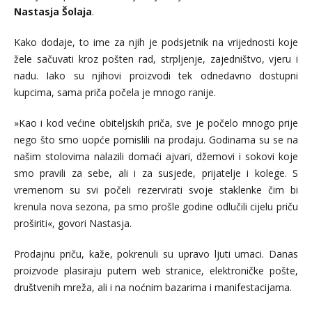
Nastasja Šolaja
.
Kako dodaje, to ime za njih je podsjetnik na vrijednosti koje
žele sačuvati kroz pošten rad, strpljenje, zajedništvo, vjeru i
nadu. Iako su njihovi proizvodi tek odnedavno dostupni
kupcima, sama priča počela je mnogo ranije.
»Kao i kod većine obiteljskih priča, sve je počelo mnogo prije
nego što smo uopće pomislili na prodaju. Godinama su se na
našim stolovima nalazili domaći ajvari, džemovi i sokovi koje
smo pravili za sebe, ali i za susjede, prijatelje i kolege. S
vremenom su svi počeli rezervirati svoje staklenke čim bi
krenula nova sezona, pa smo prošle godine odlučili cijelu priču
proširiti«, govori Nastasja.
Prodajnu priču, kaže, pokrenuli su upravo ljuti umaci. Danas
proizvode plasiraju putem web stranice, elektroničke pošte,
društvenih mreža, ali i na noćnim bazarima i manifestacijama.