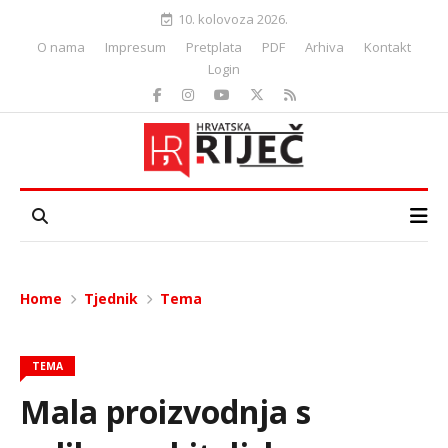
10. kolovoza 2026.
O nama
Impresum
Pretplata
PDF
Arhiva
Kontakt
Login
Home
Tjednik
Tema
TEMA
Mala proizvodnja s