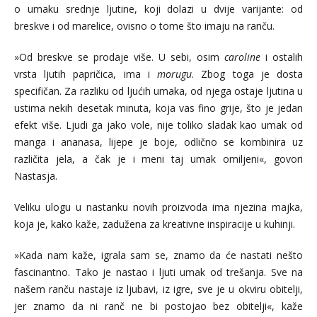
o umaku srednje ljutine, koji dolazi u dvije varijante: od
breskve i od marelice, ovisno o tome što imaju na ranču.
»Od breskve se prodaje više. U sebi, osim
caroline
i ostalih
vrsta ljutih papričica, ima i
morugu
. Zbog toga je dosta
specifičan. Za razliku od ljućih umaka, od njega ostaje ljutina u
ustima nekih desetak minuta, koja vas fino grije, što je jedan
efekt više. Ljudi ga jako vole, nije toliko sladak kao umak od
manga i ananasa, lijepe je boje, odlično se kombinira uz
različita jela, a čak je i meni taj umak omiljeni«, govori
Nastasja.
Veliku ulogu u nastanku novih proizvoda ima njezina majka,
koja je, kako kaže, zadužena za kreativne inspiracije u kuhinji.
»Kada nam kaže, igrala sam se, znamo da će nastati nešto
fascinantno. Tako je nastao i ljuti umak od trešanja. Sve na
našem ranču nastaje iz ljubavi, iz igre, sve je u okviru obitelji,
jer znamo da ni ranč ne bi postojao bez obitelji«, kaže