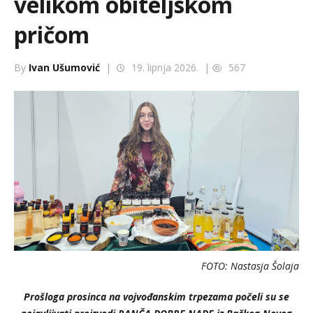
velikom obiteljskom
pričom
By
Ivan Ušumović
|
19. lipnja 2026. |
567
FOTO: Nastasja Šolaja
Prošloga prosinca na vojvođanskim trpezama počeli su se