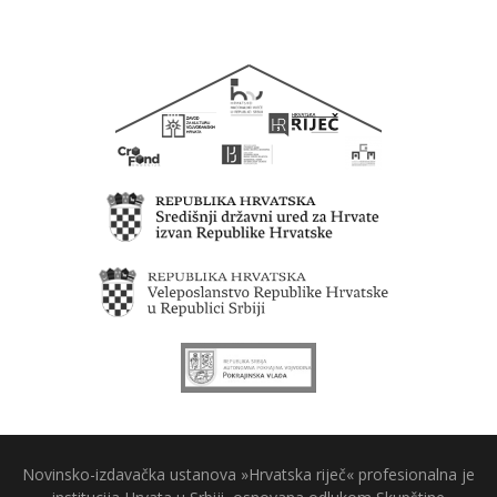
Novinsko-izdavačka ustanova »Hrvatska riječ« profesionalna je