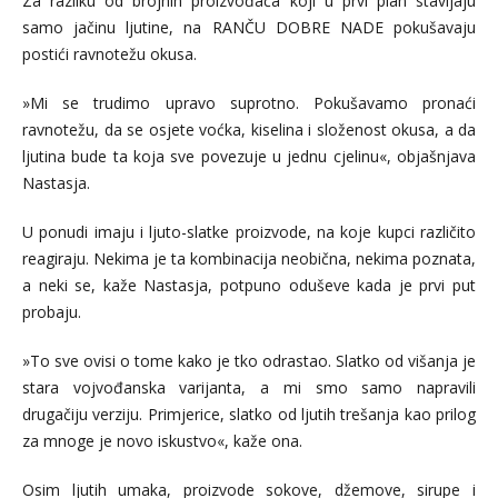
Za razliku od brojnih proizvođača koji u prvi plan stavljaju
samo jačinu ljutine, na RANČU DOBRE NADE pokušavaju
postići ravnotežu okusa.
»Mi se trudimo upravo suprotno. Pokušavamo pronaći
ravnotežu, da se osjete voćka, kiselina i složenost okusa, a da
ljutina bude ta koja sve povezuje u jednu cjelinu«, objašnjava
Nastasja.
U ponudi imaju i ljuto-slatke proizvode, na koje kupci različito
reagiraju. Nekima je ta kombinacija neobična, nekima poznata,
a neki se, kaže Nastasja, potpuno oduševe kada je prvi put
probaju.
»To sve ovisi o tome kako je tko odrastao. Slatko od višanja je
stara vojvođanska varijanta, a mi smo samo napravili
drugačiju verziju. Primjerice, slatko od ljutih trešanja kao prilog
za mnoge je novo iskustvo«, kaže ona.
Osim ljutih umaka, proizvode sokove, džemove, sirupe i