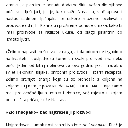
zimnicu, a plan im je ponudu dodatno širiti. Važan dio njihove
priče su i lješnjaci, jer je, kako kaže Nastasja, ranč upravo i
nastao sadnjom lješnjaka, te uskoro možemo očekivati i
proizvode od njih. Planiraju i proširenje ponude umaka, kako bi
imali proizvode za različite ukuse, od blago pikantnih do
izrazito ljutih.
»Želimo napraviti nešto za svakoga, ali da pritom ne izgubimo
na kvaliteti i dosljednosti tome da svaki proizvod ima neku
priču. Jedan od bitnijih planova za ovu godinu jest i ulazak u
svijet ljekovitih biljaka, prirodnih proizvoda i starih recepata.
Želimo prenijeti znanja koja su se prenosila s koljena na
koljeno. Cilj nam je pokazati da RANČ DOBRE NADE nije samo
mali proizvođač ljutih umaka i zimnice, već mjesto u kojem
postoji šira priča«, ističe Nastasja.
»Zlo i naopako« kao najtraženiji proizvod
Najprodavaniji umak nosi zanimljivo ime
zlo i naopako
. Riječ je