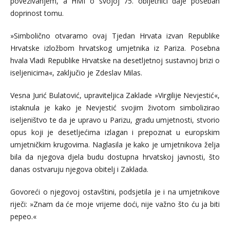
povezivanjem, a HMI o svojoj 75. obljetnici daje poseban
doprinost tomu.
»Simbolično otvaramo ovaj Tjedan Hrvata izvan Republike
Hrvatske izložbom hrvatskog umjetnika iz Pariza. Posebna
hvala Vladi Republike Hrvatske na desetljetnoj sustavnoj brizi o
iseljenicima«, zaključio je Zdeslav Milas.
Vesna Jurić Bulatović, upraviteljica Zaklade »Virgilije Nevjestić«,
istaknula je kako je Nevjestić svojim životom simbolizirao
iseljeništvo te da je upravo u Parizu, gradu umjetnosti, stvorio
opus koji je desetljećima izlagan i prepoznat u europskim
umjetničkim krugovima. Naglasila je kako je umjetnikova želja
bila da njegova djela budu dostupna hrvatskoj javnosti, što
danas ostvaruju njegova obitelj i Zaklada.
Govoreći o njegovoj ostavštini, podsjetila je i na umjetnikove
riječi: »Znam da će moje vrijeme doći, nije važno što ću ja biti
pepeo.«