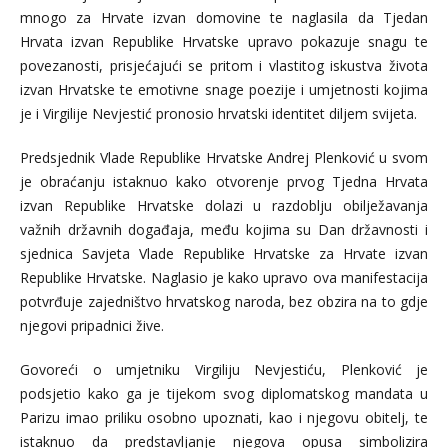
mnogo za Hrvate izvan domovine te naglasila da Tjedan
Hrvata izvan Republike Hrvatske upravo pokazuje snagu te
povezanosti, prisjećajući se pritom i vlastitog iskustva života
izvan Hrvatske te emotivne snage poezije i umjetnosti kojima
je i Virgilije Nevjestić pronosio hrvatski identitet diljem svijeta.
Predsjednik Vlade Republike Hrvatske Andrej Plenković u svom
je obraćanju istaknuo kako otvorenje prvog Tjedna Hrvata
izvan Republike Hrvatske dolazi u razdoblju obilježavanja
važnih državnih događaja, među kojima su Dan državnosti i
sjednica Savjeta Vlade Republike Hrvatske za Hrvate izvan
Republike Hrvatske. Naglasio je kako upravo ova manifestacija
potvrđuje zajedništvo hrvatskog naroda, bez obzira na to gdje
njegovi pripadnici žive.
Govoreći o umjetniku Virgiliju Nevjestiću, Plenković je
podsjetio kako ga je tijekom svog diplomatskog mandata u
Parizu imao priliku osobno upoznati, kao i njegovu obitelj, te
istaknuo da predstavljanje njegova opusa simbolizira