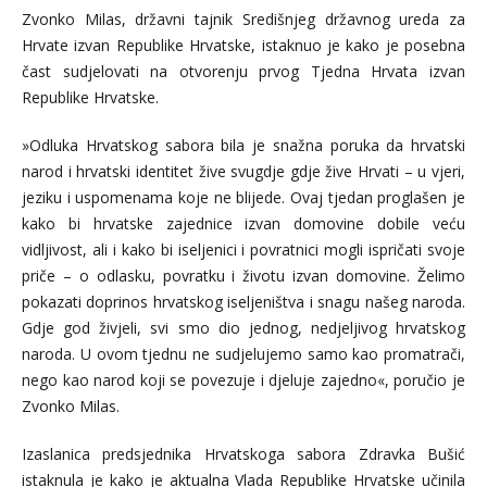
Zvonko Milas, državni tajnik Središnjeg državnog ureda za
Hrvate izvan Republike Hrvatske, istaknuo je kako je posebna
čast sudjelovati na otvorenju prvog Tjedna Hrvata izvan
Republike Hrvatske.
»Odluka Hrvatskog sabora bila je snažna poruka da hrvatski
narod i hrvatski identitet žive svugdje gdje žive Hrvati – u vjeri,
jeziku i uspomenama koje ne blijede. Ovaj tjedan proglašen je
kako bi hrvatske zajednice izvan domovine dobile veću
vidljivost, ali i kako bi iseljenici i povratnici mogli ispričati svoje
priče – o odlasku, povratku i životu izvan domovine. Želimo
pokazati doprinos hrvatskog iseljeništva i snagu našeg naroda.
Gdje god živjeli, svi smo dio jednog, nedjeljivog hrvatskog
naroda. U ovom tjednu ne sudjelujemo samo kao promatrači,
nego kao narod koji se povezuje i djeluje zajedno«, poručio je
Zvonko Milas.
Izaslanica predsjednika Hrvatskoga sabora Zdravka Bušić
istaknula je kako je aktualna Vlada Republike Hrvatske učinila