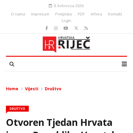
9. kolovoza 2026.
O nama
Impresum
Pretplata
PDF
Arhiva
Kontakt
Login
Home
Vijesti
Društvo
DRUŠTVO
Otvoren Tjedan Hrvata