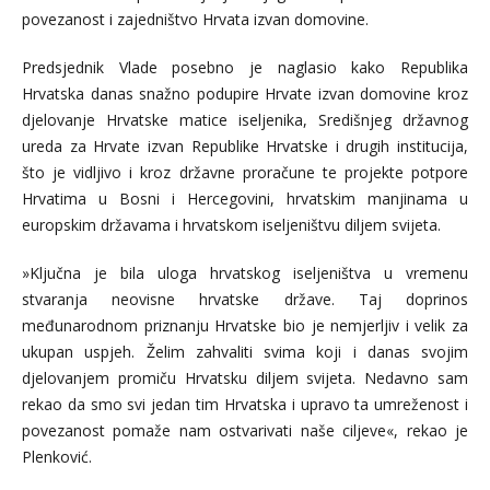
povezanost i zajedništvo Hrvata izvan domovine.
Predsjednik Vlade posebno je naglasio kako Republika
Hrvatska danas snažno podupire Hrvate izvan domovine kroz
djelovanje Hrvatske matice iseljenika, Središnjeg državnog
ureda za Hrvate izvan Republike Hrvatske i drugih institucija,
što je vidljivo i kroz državne proračune te projekte potpore
Hrvatima u Bosni i Hercegovini, hrvatskim manjinama u
europskim državama i hrvatskom iseljeništvu diljem svijeta.
»Ključna je bila uloga hrvatskog iseljeništva u vremenu
stvaranja neovisne hrvatske države. Taj doprinos
međunarodnom priznanju Hrvatske bio je nemjerljiv i velik za
ukupan uspjeh. Želim zahvaliti svima koji i danas svojim
djelovanjem promiču Hrvatsku diljem svijeta. Nedavno sam
rekao da smo svi jedan tim Hrvatska i upravo ta umreženost i
povezanost pomaže nam ostvarivati naše ciljeve«, rekao je
Plenković.