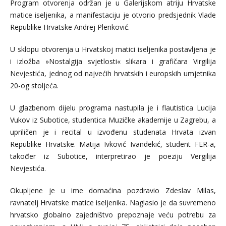
Program otvorenja održan je u Galerijskom atriju Hrvatske
matice iseljenika, a manifestaciju je otvorio predsjednik Vlade
Republike Hrvatske Andrej Plenković.
U sklopu otvorenja u Hrvatskoj matici iseljenika postavljena je
i izložba »Nostalgija svjetlosti« slikara i grafičara Virgilija
Nevjestića, jednog od najvećih hrvatskih i europskih umjetnika
20-og stoljeća.
U glazbenom dijelu programa nastupila je i flautistica Lucija
Vukov iz Subotice, studentica Muzičke akademije u Zagrebu, a
upriličen je i recital u izvođenu studenata Hrvata izvan
Republike Hrvatske. Matija Ivković Ivandekić, student FER-a,
također iz Subotice, interpretirao je poeziju Vergilija
Nevjestića.
Okupljene je u ime domaćina pozdravio Zdeslav Milas,
ravnatelj Hrvatske matice iseljenika. Naglasio je da suvremeno
hrvatsko globalno zajedništvo prepoznaje veću potrebu za