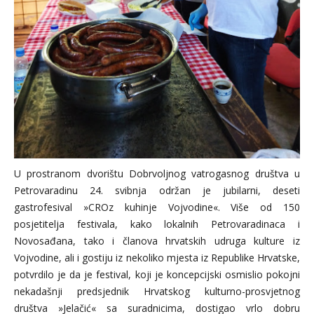
U prostranom dvorištu Dobrvoljnog vatrogasnog društva u
Petrovaradinu 24. svibnja održan je jubilarni, deseti
gastrofesival »CROz kuhinje Vojvodine«. Više od 150
posjetitelja festivala, kako lokalnih Petrovaradinaca i
Novosađana, tako i članova hrvatskih udruga kulture iz
Vojvodine, ali i gostiju iz nekoliko mjesta iz Republike Hrvatske,
potvrdilo je da je festival, koji je koncepcijski osmislio pokojni
nekadašnji predsjednik Hrvatskog kulturno-prosvjetnog
društva »Jelačić« sa suradnicima, dostigao vrlo dobru