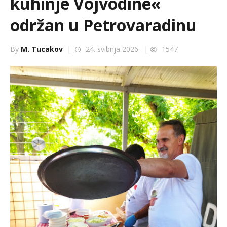
kuhinje Vojvodine«
održan u Petrovaradinu
By
M. Tucakov
|
24. svibnja 2026. |
1547