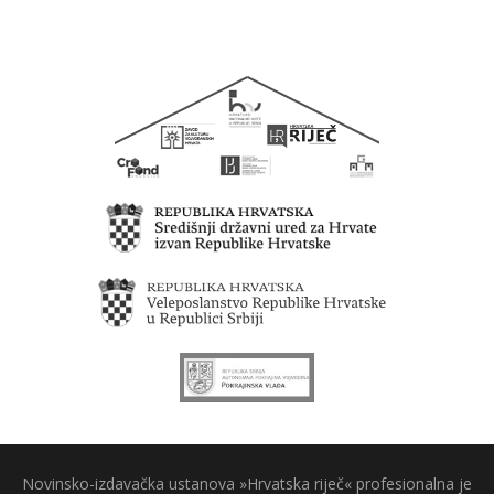
Novinsko-izdavačka ustanova »Hrvatska riječ« profesionalna je