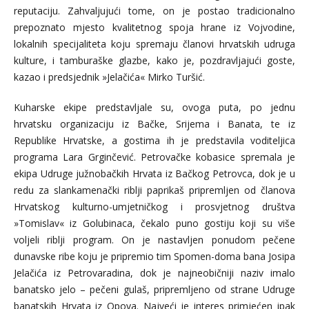
reputaciju. Zahvaljujući tome, on je postao tradicionalno
prepoznato mjesto kvalitetnog spoja hrane iz Vojvodine,
lokalnih specijaliteta koju spremaju članovi hrvatskih udruga
kulture, i tamburaške glazbe, kako je, pozdravljajući goste,
kazao i predsjednik »Jelačića« Mirko Turšić.
Kuharske ekipe predstavljale su, ovoga puta, po jednu
hrvatsku organizaciju iz Bačke, Srijema i Banata, te iz
Republike Hrvatske, a gostima ih je predstavila voditeljica
programa Lara Grginčević. Petrovačke kobasice spremala je
ekipa Udruge južnobačkih Hrvata iz Bačkog Petrovca, dok je u
redu za slankamenački riblji paprikaš pripremljen od članova
Hrvatskog kulturno-umjetničkog i prosvjetnog društva
»Tomislav« iz Golubinaca, čekalo puno gostiju koji su više
voljeli riblji program. On je nastavljen ponudom pečene
dunavske ribe koju je pripremio tim Spomen-doma bana Josipa
Jelačića iz Petrovaradina, dok je najneobičniji naziv imalo
banatsko jelo – pečeni gulaš, pripremljeno od strane Udruge
banatskih Hrvata iz Opova. Najveći je interes primjećen ipak