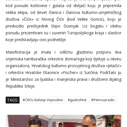
kod ponude kotlovine i gulaša od divljači koju je pripremila
velika ekipa, od devet članica i članova Kulturno-umjetničkog
društva »Čiče« iz Novog Čiče (kod Velike Gorice), koju je
predvodio predsjednik Stipo Duvnjak. Uz bogatu i obilnu
ponudu prezentirani su i suveniri Turopoljskoga kraja i slastice
koje predstavljaju ovo podneblje.
Manifestacija je imala i odličnu glazbenu potporu dva
srijemska tamburaška orkestra: domaćega koji djeluje u okviru
organizatora, Hrvatskog kulturno-prosvjetnog društva »Jelačić«
i orkestra Hrvatske čitaonice »Fischer« iz Surčina. Podržalo ju
je Ministarstvo za ljudska i manjinska prava i društveni dijalog
Republike Srbije.
TAGS:
#CROz kuhinje Vojvodine
#gastrofest
#Petrovaradin