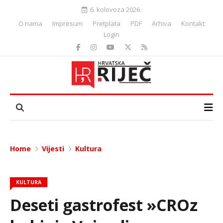
6. kolovoza 2026.
O nama
Impresum
Pretplata
PDF
Arhiva
Kontakt
Login
Home
Vijesti
Kultura
KULTURA
Deseti gastrofest »CROz