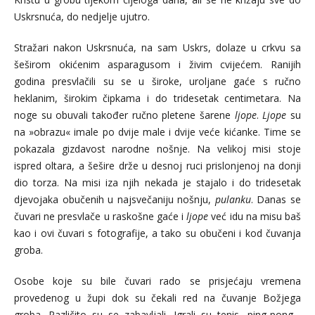
Uskrsnuća, do nedjelje ujutro.
Stražari nakon Uskrsnuća, na sam Uskrs, dolaze u crkvu sa
šeširom okićenim asparagusom i živim cvijećem. Ranijih
godina presvlačili su se u široke, uroljane gaće s ručno
heklanim, širokim čipkama i do tridesetak centimetara. Na
noge su obuvali također ručno pletene šarene
ljope
.
Ljope
su
na »obrazu« imale po dvije male i dvije veće kićanke. Time se
pokazala gizdavost narodne nošnje. Na velikoj misi stoje
ispred oltara, a šešire drže u desnoj ruci prislonjenoj na donji
dio torza. Na misi iza njih nekada je stajalo i do tridesetak
djevojaka obučenih u najsvečaniju nošnju,
pulanku
. Danas se
čuvari ne presvlače u raskošne gaće i
ljope
već idu na misu baš
kao i ovi čuvari s fotografije, a tako su obučeni i kod čuvanja
groba.
Osobe koje su bile čuvari rado se prisjećaju vremena
provedenog u župi dok su čekali red na čuvanje Božjega
groba. Različito su se zabavljali. Igrali su tenis, ping-pong…