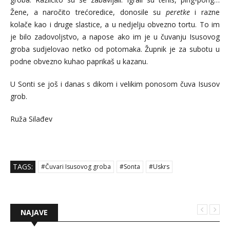
Žene, a naročito trećoredice, donosile su
peretke
i razne
kolače kao i druge slastice, a u nedjelju obvezno tortu. To im
je bilo zadovoljstvo, a napose ako im je u čuvanju Isusovog
groba sudjelovao netko od potomaka. Župnik je za subotu u
podne obvezno kuhao paprikaš u kazanu.
U Sonti se još i danas s dikom i velikim ponosom čuva Isusov
grob.
Ruža Silađev
TAGS:
#Čuvari Isusovog groba
#Sonta
#Uskrs
NAJAVE