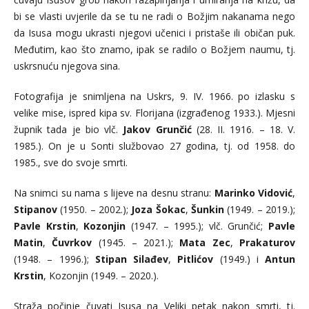
bi se vlasti uvjerile da se tu ne radi o Božjim nakanama nego
da Isusa mogu ukrasti njegovi učenici i pristaše ili običan puk.
Međutim, kao što znamo, ipak se radilo o Božjem naumu, tj.
uskrsnuću njegova sina.
Fotografija je snimljena na Uskrs, 9. IV. 1966. po izlasku s
velike mise, ispred kipa sv. Florijana (izgrađenog 1933.). Mjesni
župnik tada je bio vlč.
Jakov Grunčić
(28. II. 1916. – 18. V.
1985.). On je u Sonti službovao 27 godina, tj. od 1958. do
1985., sve do svoje smrti.
Na snimci su nama s lijeve na desnu stranu:
Marinko Vidović
,
Stipanov
(1950. – 2002.);
Joza Šokac
,
Šunkin
(1949. – 2019.);
Pavle Krstin
,
Kozonjin
(1947. – 1995.); vlč. Grunčić;
Pavle
Matin
,
Čuvrkov
(1945. – 2021.);
Mata Zec
,
Prakaturov
(1948. – 1996.);
Stipan Silađev
,
Pitlićov
(1949.) i
Antun
Krstin
, Kozonjin (1949. – 2020.).
Straža počinje čuvati Isusa na Veliki petak nakon smrti, tj.