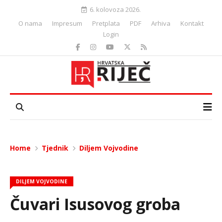
6. kolovoza 2026.
O nama
Impresum
Pretplata
PDF
Arhiva
Kontakt
Login
Home
Tjednik
Diljem Vojvodine
DILJEM VOJVODINE
Čuvari Isusovog groba