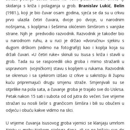
skidanja s križa i polaganja u grob.
Branislav Lukić
,
Belin
(1981.), koji je bio čuvar osam godina, sjeća se da su u crkvu
prvo ulazila četiri čuvara, dvoje po dvoje, u narodnim
nošnjama, s kopljima i šeširima okićenim šimširom s vanjske
strane. Njih je predvodio razvodnik. Razvodnik je također bio
u narodnom ruhu, a u ruci je držao »dvoručnu« sjekiru s
dugom drškom (vidimo na fotografiji) kao i koplja koja su
držali čuvari. »U četiri ruke« skinuli su Isusa s križa i stavili u
grob. Tada su se rasporedili oko groba i mirno stražarili u
uspravnom (vojničkom) stavu s kopljem u rukama. Razvodnik
se okrenuo i sa sjekirom izišao iz crkve u sakristiju ili župnu
kuću pripremajući drugu smjenu straže. Smjenjivali su se
otprilike na pola sata, a čuvanje groba je trajalo sve do Uskrsa.
Petak nakon 15 sati i subota od od jutra do večeri. Sve vrijeme
stražari su nosili šešir s grančicom šimšira i bili su obučeni u
odjeću i obuću kakve vidimo na slici.
U vrijeme čuvanja Isusovog groba vjernici se klanjaju umrlom
Kristu u grobu tijekom cijeloga dana, ali se ne križaju sve do