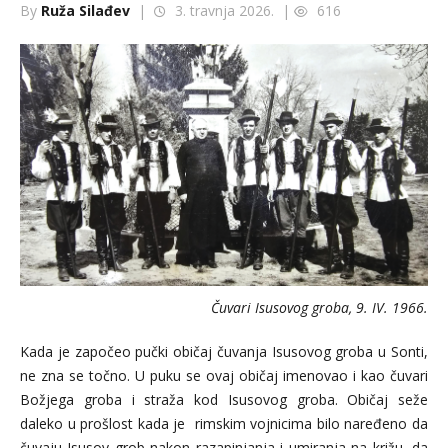
By
Ruža Silađev
|
3. travnja 2026. |
616
Čuvari Isusovog groba, 9. IV. 1966.
Kada je započeo pučki običaj čuvanja Isusovog groba u Sonti,
ne zna se točno. U puku se ovaj običaj imenovao i kao čuvari
Božjega groba i straža kod Isusovog groba. Običaj seže
daleko u prošlost kada je rimskim vojnicima bilo naređeno da
čuvaju Isusov grob nakon razapinjanja i umiranja na križu, da